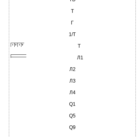
Т
Г
1/Т
Т
Л1
Л2
Л3
Л4
Q1
Q5
Q9