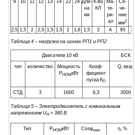
9
10
11
12
13
14
22
24
Дли-
К-во
Ма-
Се-
К
на
КЛ
те-
че-
км
ри-
ние
ал
2
мм
2,5
1,5
2
2,5
1,5
1,5
2
1,6
1,5
2
А
95
3
Таблица 4 – нагрузка на шинах РП1 и РП2
Двигатели 10 кВ
БСК
тип
количество
Мощность
Кооф-
Q, квар
Р
кВт
фициент
НОМ
пуска К
П
СТД
3
1600
6,3
3000
Таблица 5 – Электродвигатель с номинальным
напряжением
U
= 380 В
Н
Тип
Р
кВт
Cosφ
η, %
НОМ
ном