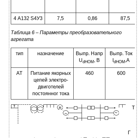
4 А132 S4У3
7,5
0,86
87,5
Таблица 6 – Параметры преобразовательного
агрегата
тип
назначение
Выпр. Напр
Выпр. Ток
U
, В
I
,A
d
НОМ
d
НОМ
АТ
Питание якорных
460
600
цепей электро-
двиготелей
постоянног тока
Т
Г