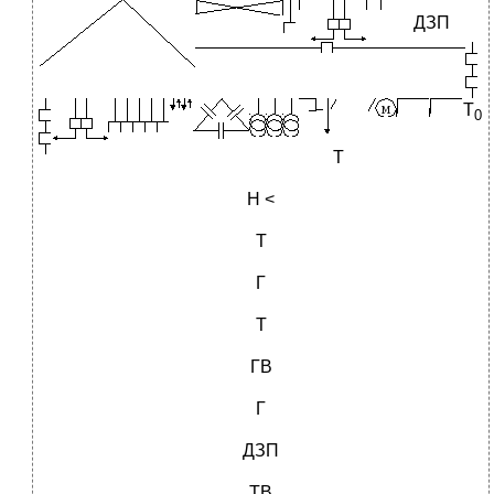
ДЗП
Т
0
Т
Н <
Т
Г
Т
ГВ
Г
ДЗП
ТВ