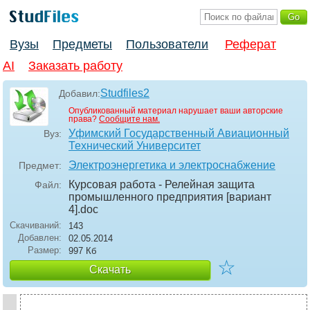
Вузы
Предметы
Пользователи
Реферат
AI
Заказать работу
Studfiles2
Добавил:
Опубликованный материал нарушает ваши авторские
права?
Сообщите нам.
Уфимский Государственный Авиационный
Вуз:
Технический Университет
Электроэнергетика и электроснабжение
Предмет:
Курсовая работа - Релейная защита
Файл:
промышленного предприятия [вариант
4]
.doc
Скачиваний:
143
Добавлен:
02.05.2014
Размер:
997 Кб
☆
Скачать