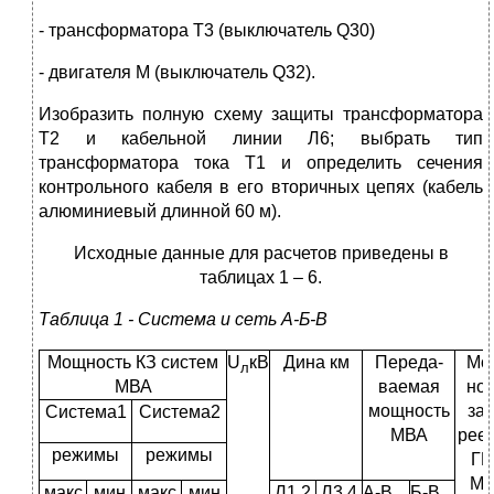
- трансформатора Т3 (выключатель Q30)
- двигателя М (выключатель Q32).
Изобразить полную схему защиты трансформатора
Т2 и кабельной линии Л6; выбрать тип
трансформатора тока Т1 и определить сечения
контрольного кабеля в его вторичных цепях (кабель
алюминиевый длинной 60 м).
Исходные данные для расчетов приведены в
таблицах 1 – 6.
Таблица 1 - Система и сеть А-Б-В
Мощность КЗ систем
U
кВ
Дина км
Переда-
Мо
л
МВА
ваемая
нос
мощность
заб
Система1
Система2
МВА
рее
режимы
режимы
Г
М
макс
мин
макс
мин
Л1,2
Л3,4
А-В
Б-В