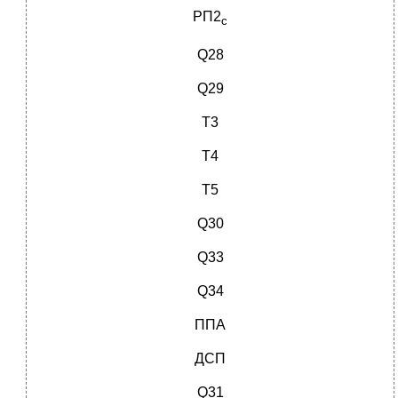
РП2
с
Q28
Q29
Т3
Т4
Т5
Q30
Q33
Q34
ППА
ДСП
Q31