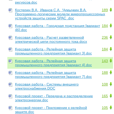
ресурсов.doc
Костерин В.А., Иванов С.А., Чумычкин В.А.
189
Программно-логические модели микропроцессорных
устройств защиты серии SPAC .doc
Курсовая работа - Городская подстанция [вариант
184
46].doc
Курсовая работа - Расчет разветвленной
236
электрической цепи постоянного тока.docx
Курсовая работа - Релейная защита
184
промышленного предприятия [вариант 3].doc
Курсовая работа - Релейная защита
143
промышленного предприятия [вариант 4].doc
Курсовая работа - Релейная защита
188
промышленного предприятия [вариант 7].doc
Курсовая работа - Системы внешнего
108
электроснабжения.DOC
Курсовой проект - Передача и распределение
165
электроэнергии.doc
Курсовой проект - Приложение к релейной
105
защите.doc