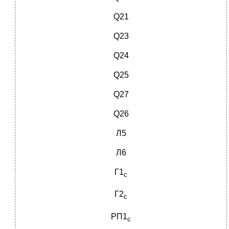
Q21
Q23
Q24
Q25
Q27
Q26
Л5
Л6
Г1
с
Г2
с
РП1
с