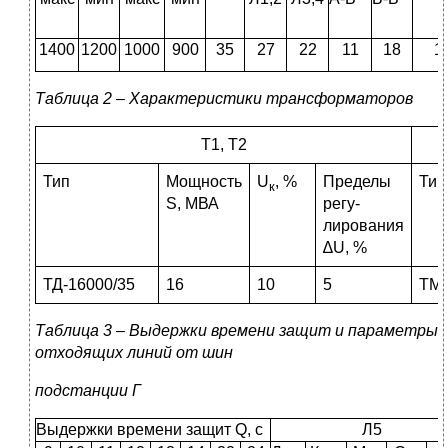
1400
1200
1000
900
35
27
22
11
18
1
Таблица 2 – Характеристики трансформаторов
Т1, Т2
Тип
Мощность
U
, %
Пределы
Тип
к
S, МВА
регу-
лирования
∆U, %
ТД-16000/35
16
10
5
ТМ-
Таблица 3 – Выдержки времени защит и параметры
отходящих линий от шин
подстанции Г
Выдержки времени защит Q, с
Л5