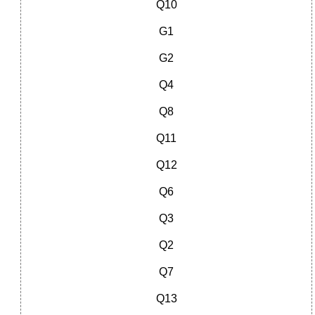
Q10
G1
G2
Q4
Q8
Q11
Q12
Q6
Q3
Q2
Q7
Q13