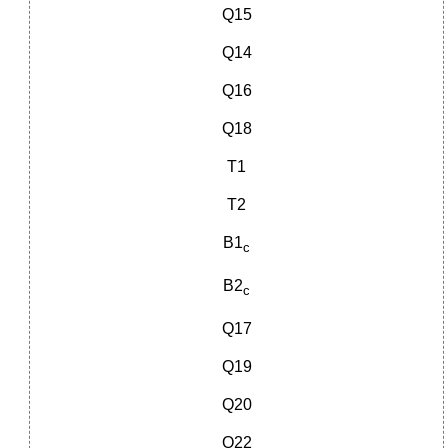
Q15
Q14
Q16
Q18
Т1
Т2
В1
с
В2
с
Q17
Q19
Q20
Q22