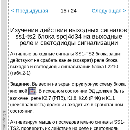
< Предыдущая
15 / 24
Следующая >
Изучение действия выходных сигналов
ss1-ts2 блока spcj4d34 на выходные
реле и светодиоды сигнализации
Активные выходные сигналы SS1-TS2 блока защит
действуют на срабатывание (возврат) реле блока
выходов и светодиоды сигнализации блока L2210
(табл.2-1).
Задание
. Вывести на экран структурную схему блока
кнопкой
. В исходном состоянии ЭД должен быть
включен, реле К2.7 (РПВ), К1.8, К2.6 (РФК) и К1.1
(неисправность) должны находиться в сработанном
состоянии.
►Содержание►
Активизируя мышью последовательно сигналы SS1-
TS2, проверить их действие на реле и светодиоды