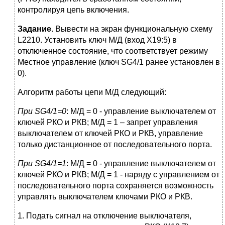
контролируя цепь включения.
Задание
. Вывести на экран функциональную схему
L2210. Установить ключ М/Д (вход Х19:5) в
отключенное состояние, что соответствует режиму
Местное управление (ключ SG4/1 ранее установлен в
0).
Алгоритм работы цепи М/Д следующий:
При
SG
4/1=0
: М/Д = 0 - управление выключателем от
ключей РКО и РКВ; М/Д = 1 – запрет управления
выключателем от ключей РКО и РКВ, управление
только дистанционное от последовательного порта.
При
SG
4/1=1
: М/Д = 0 - управление выключателем от
ключей РКО и РКВ; М/Д = 1 - наряду с управлением от
последовательного порта сохраняется возможность
управлять выключателем ключами РКО и РКВ.
1. Подать сигнал на отключение выключателя,