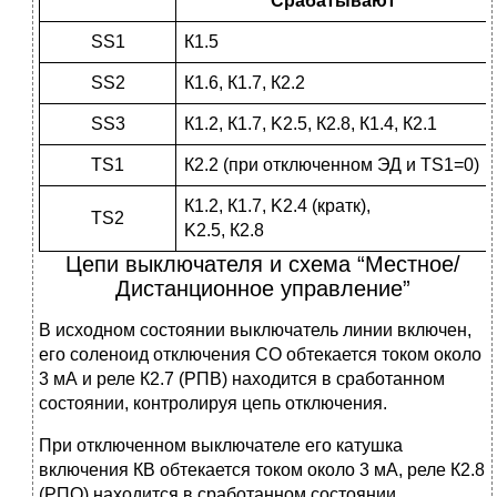
Срабатывают
SS1
К1.5
SS2
К1.6, К1.7, К2.2
SS3
К1.2, К1.7, K2.5, К2.8, К1.4, К2.1
TS1
К2.2 (при отключенном ЭД и TS1=0)
К1.2, К1.7, K2.4 (кратк),
TS2
K2.5, К2.8
Цепи выключателя и схема “Местное/
Дистанционное управление”
В исходном состоянии выключатель линии включен,
его соленоид отключения СО обтекается током около
3 мА и реле К2.7 (РПВ) находится в сработанном
состоянии, контролируя цепь отключения.
При отключенном выключателе его катушка
включения КВ обтекается током около 3 мА, реле К2.8
(РПО) находится в сработанном состоянии,