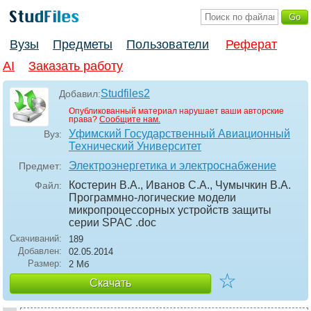
Вузы
Предметы
Пользователи
Реферат
AI
Заказать работу
Studfiles2
Добавил:
Опубликованный материал нарушает ваши авторские
права?
Сообщите нам.
Уфимский Государственный Авиационный
Вуз:
Технический Университет
Электроэнергетика и электроснабжение
Предмет:
Костерин В.А., Иванов С.А., Чумычкин В.А.
Файл:
Программно-логические модели
микропроцессорных устройств защиты
серии SPAC
.doc
Скачиваний:
189
Добавлен:
02.05.2014
Размер:
2 Мб
☆
Скачать