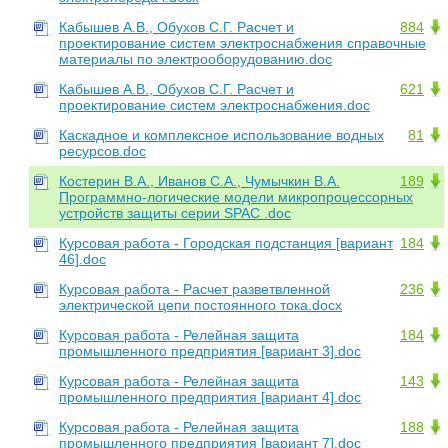
Кабышев А.В., Обухов С.Г. Расчет и
884
проектирование систем электроснабжения справочные
материалы по электрооборудованию.doc
Кабышев А.В., Обухов С.Г. Расчет и
621
проектирование систем электроснабжения.doc
Каскадное и комплексное использование водных
81
ресурсов.doc
Костерин В.А., Иванов С.А., Чумычкин В.А.
189
Программно-логические модели микропроцессорных
устройств защиты серии SPAC .doc
Курсовая работа - Городская подстанция [вариант
184
46].doc
Курсовая работа - Расчет разветвленной
236
электрической цепи постоянного тока.docx
Курсовая работа - Релейная защита
184
промышленного предприятия [вариант 3].doc
Курсовая работа - Релейная защита
143
промышленного предприятия [вариант 4].doc
Курсовая работа - Релейная защита
188
промышленного предприятия [вариант 7].doc