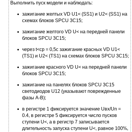
Выполнить пуск модели и наблюдать:
зажигание желтых VD U1< (SS1) и U2< (SS1) на
схемах блоков SPCU 3C15;
зажигание желтого VD U< на передней панели
блоков SPCU 3C15;
через t<ср = 0,5с зажигание красных VD U1<
(TS1) и U2< (TS1) на схемах блоков SPCU 3C15;
зажигание красного VD U< на передней панели
блоков SPCU 3C15;
зажигание на панелях блоков SPCU 3C15
светодиодов U12 (указывают поврежденные
фазы А-В);
в регистре 1 фиксируется значение Uвх/Un =
0.4, в регистре 5 фиксируется число пусков
ступени U<, а в регистр 7 записывается
длительность запуска ступени U<, равное 100%,