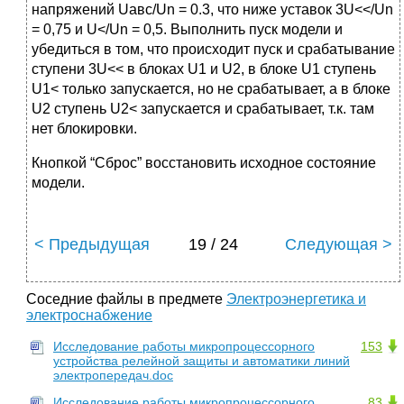
напряжений Uавс/Un = 0.3, что ниже уставок 3U<</Un
= 0,75 и U</Un = 0,5. Выполнить пуск модели и
убедиться в том, что происходит пуск и срабатывание
ступени 3U<< в блоках U1 и U2, в блоке U1 ступень
U1< только запускается, но не срабатывает, а в блоке
U2 ступень U2< запускается и срабатывает, т.к. там
нет блокировки.
Кнопкой “Сброс” восстановить исходное состояние
модели.
< Предыдущая
19 / 24
Следующая >
Соседние файлы в предмете
Электроэнергетика и
электроснабжение
Исследование работы микропроцессорного
153
устройства релейной защиты и автоматики линий
электропередач.doc
Исследование работы микропроцессорного
83