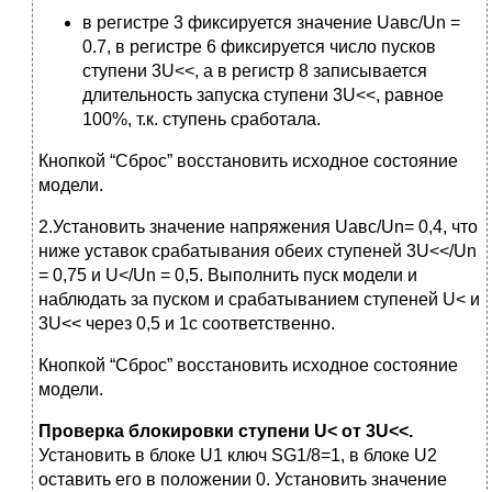
в регистре 3 фиксируется значение Uавс/Un =
0.7, в регистре 6 фиксируется число пусков
ступени 3U<<, а в регистр 8 записывается
длительность запуска ступени 3U<<, равное
100%, т.к. ступень сработала.
Кнопкой “Сброс” восстановить исходное состояние
модели.
2.Установить значение напряжения Uавс/Un= 0,4, что
ниже уставок срабатывания обеих ступеней 3U<</Un
= 0,75 и U</Un = 0,5. Выполнить пуск модели и
наблюдать за пуском и срабатыванием ступеней U< и
3U<< через 0,5 и 1с соответственно.
Кнопкой “Сброс” восстановить исходное состояние
модели.
Проверка
блокировки
ступени
U< от 3U<<.
Установить в блоке U1 ключ SG1/8=1, в блоке U2
оставить его в положении 0. Установить значение