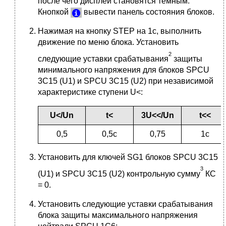
после чего дисплеи становятся темным.
Кнопкой
вывести панель состояния блоков.
Нажимая на кнопку STEP на 1с, выполнить
движение по меню блока. Установить
2
следующие уставки срабатывания
защиты
минимального напряжения для блоков SPCU
3C15 (U1) и SPCU 3C15 (U2) при независимой
характеристике ступени U<:
U
</
U
n
t
<
3U
<</
U
n
t
<<
0,5
0,5c
0,75
1c
Установить для ключей SG1 блоков SPCU 3C15
3
(U1) и SPCU 3C15 (U2) контрольную сумму
КС
= 0.
Установить следующие уставки срабатывания
блока защиты максимального напряжения