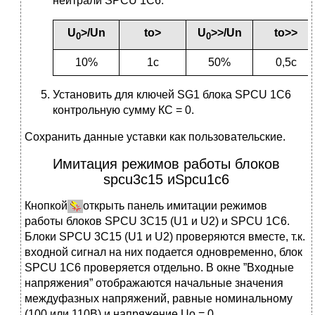
нейтрали SPCU 1C6:
U
>/
U
n
t
о
>
U
>>/
U
n
t
о
>>
0
0
10%
1с
50%
0,5c
Установить для ключей SG1 блока SPCU 1C6
контрольную сумму КС = 0.
Сохранить данные уставки как пользовательские.
Имитация режимов работы блоков
spcu3c15 иSpcu1c6
Кнопкой
открыть панель имитации режимов
работы блоков SPCU 3C15 (U1 и U2) и SPCU 1C6.
Блоки SPCU 3C15 (U1 и U2) проверяются вместе, т.к.
входной сигнал на них подается одновременно, блок
SPCU 1C6 проверяется отдельно. В окне ”Входные
напряжения” отображаются начальные значения
междуфазных напряжений, равные номинальному
(100 или 110В) и напряжение Uо = 0.