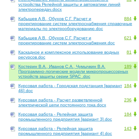
устройства Релейной защиты и автоматики линий
электропередач.docx
Кабышев А.В., Обухов С.Г. Расчет и
884
проектирование систем электроснабжения справочные
материалы по электрооборудованию.doc
Кабышев А.В., Обухов С.Г. Расчет и
621
проектирование систем электроснабжения.doc
Каскадное и комплексное использование водных
81
ресурсов.doc
Костерин В.А., Иванов С.А., Чумычкин В.А.
189
Программно-логические модели микропроцессорных
устройств защиты серии SPAC .doc
Курсовая работа - Городская подстанция [вариант
184
46].doc
Курсовая работа - Расчет разветвленной
236
электрической цепи постоянного тока.docx
Курсовая работа - Релейная защита
184
промышленного предприятия [вариант 3].doc
Курсовая работа - Релейная защита
143
промышленного предприятия [вариант 4].doc