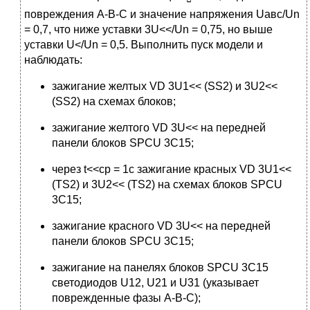
повреждения А-В-С и значение напряжения Uавс/Un
= 0,7, что ниже уставки 3U<</Un = 0,75, но выше
уставки U</Un = 0,5. Выполнить пуск модели и
наблюдать:
зажигание желтых VD 3U1<< (SS2) и 3U2<<
(SS2) на схемах блоков;
зажигание желтого VD 3U<< на передней
панели блоков SPCU 3C15;
через t<<ср = 1с зажигание красных VD 3U1<<
(TS2) и 3U2<< (TS2) на схемах блоков SPCU
3C15;
зажигание красного VD 3U<< на передней
панели блоков SPCU 3C15;
зажигание на панелях блоков SPCU 3C15
светодиодов U12, U21 и U31 (указывает
поврежденные фазы А-В-С);