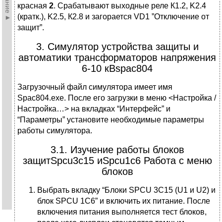
красная
2
. Срабатывают выходные реле К1.2, K2.4
(кратк.), K2.5, К2.8 и загорается VD1 ”Отключение от
защит”.
3. Симулятор устройства защиты и
автоматики трансформаторов напряжения
6-10 кВspac804
Загрузочный файл симулятора имеет имя
Spac804.exe. После его загрузки в меню <Настройка /
Настройка…> на вкладках “Интерфейс” и
“Параметры” установите необходимые параметры
работы симулятора.
3.1. Изучение работы блоков
защитSpcu3c15 иSpcu1c6 Работа с меню
блоков
Выбрать вкладку “Блоки SPCU 3C15 (U1 и U2) и
блок SPCU 1C6” и включить их питание. После
включения питания выполняется тест блоков,