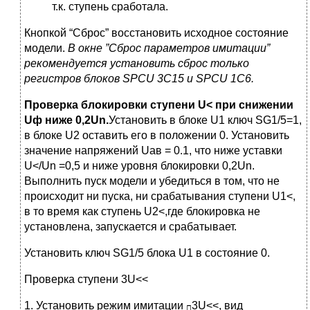
т.к. ступень сработала.
Кнопкой “Сброс” восстановить исходное состояние
модели.
В окне ”Сброс параметров имитации”
рекомендуется установить сброс только
регистров блоков
SPCU
3
C
15 и
SPCU
1
C
6.
Проверка
блокировки
ступени
U< при снижении
U
ф
ниже 0,2
U
n
.
Установить в блоке U1 ключ SG1/5=1,
в блоке U2 оставить его в положении 0. Установить
значение напряжений Uав = 0.1, что ниже уставки
U</Un =0,5 и ниже уровня блокировки 0,2Un.
Выполнить пуск модели и убедиться в том, что не
происходит ни пуска, ни срабатывания ступени U1<,
в то время как ступень U2<,где блокировка не
установлена, запускается и срабатывает.
Установить ключ SG1/5 блока U1 в состояние 0.
Проверка ступени 3U<<
1. Установить режим имитации
3U<<, вид
