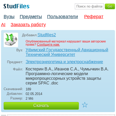
Вузы
Предметы
Пользователи
Реферат
AI
Заказать работу
Studfiles2
Добавил:
Опубликованный материал нарушает ваши авторские
права?
Сообщите нам.
Уфимский Государственный Авиационный
Вуз:
Технический Университет
Электроэнергетика и электроснабжение
Предмет:
Костерин В.А., Иванов С.А., Чумычкин В.А.
Файл:
Программно-логические модели
микропроцессорных устройств защиты
серии SPAC
.doc
Скачиваний:
189
Добавлен:
02.05.2014
Размер:
2 Мб
☆
Скачать