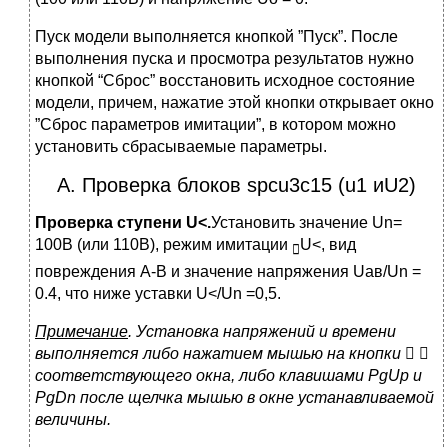
Пуск модели выполняется кнопкой ”Пуск”. После
выполнения пуска и просмотра результатов нужно
кнопкой “Сброс” восстановить исходное состояние
модели, причем, нажатие этой кнопки открывает окно
”Сброс параметров имитации”, в котором можно
установить сбрасываемые параметры.
А. Проверка блоков spcu3c15 (u1 иU2)
Проверка
ступени
U<.
Установить значение Un=
100В (или 110В), режим имитации
U<, вид

повреждения А-В и значение напряжения Uав/Un =
0.4, что ниже уставки U</Un =0,5.
Примечание
. Установка напряжений и времени
выполняется либо нажатием мышью на кнопки
 
соответствующего окна, либо клавишами
PgUp
и
PgDn
после щелчка мышью в окне устанавливаемой
величины.