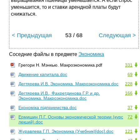
выращивания пшеницы уменьшается. А если спрос
уменьшится, то и ставки арендной платы будут
снижаться.
< Предыдущая
53 / 68
Следующая >
Соседние файлы в предмете
Экономика
Грегори Н. Мэнкью. Макроэкономика.pdf
331
Движение капитала.doc
69
Дегтярева И.В. Экономика. Макроэкономика.doc
228
Дегтярева И.В., Фахретдинова Г.Р. и др.
166
Экономика. Макроэкономика.doc
Економіка підприемства.doc
37
Ермишин П.Г. Основы экономической теории (курс
72
лекций).doc
Журавлева Г.П. Экономика (Учебник)[doc].doc
121