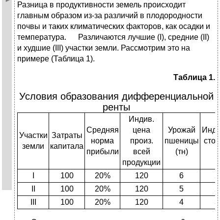
Разница в продуктивности земель происходит
главным образом из-за различий в плодородности
почвы и таких климатических факторов, как осадки и
температура. Различаются лучшие (I), средние (II)
и худшие (III) участки земли. Рассмотрим это на
примере (Таблица 1).
Таблица 1.
Условия образования дифференциальной
ренты
Индив.
Средняя
цена
Урожай
Инди
Участки
Затраты
норма
произ.
пшеницы
стои
земли
капитала
прибыли
всей
(тн)
т
продукции
I
100
20%
120
6
2
II
100
20%
120
5
2
III
100
20%
120
4
3