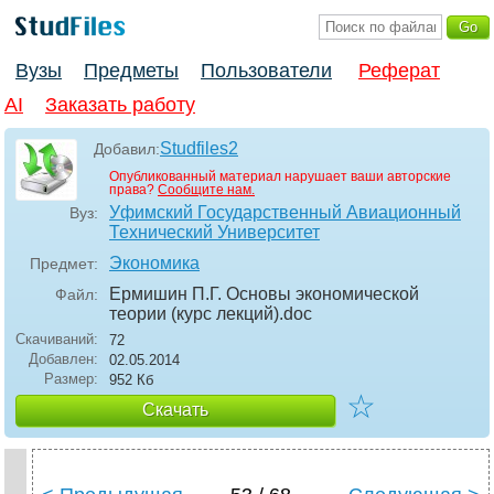
Вузы
Предметы
Пользователи
Реферат
AI
Заказать работу
Studfiles2
Добавил:
Опубликованный материал нарушает ваши авторские
права?
Сообщите нам.
Уфимский Государственный Авиационный
Вуз:
Технический Университет
Экономика
Предмет:
Ермишин П.Г. Основы экономической
Файл:
теории (курс лекций)
.doc
Скачиваний:
72
Добавлен:
02.05.2014
Размер:
952 Кб
☆
Скачать