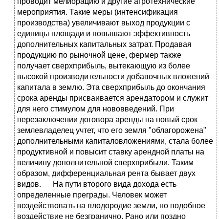
проводит мелиорацию и другие агротехнические
мероприятия. Такие меры (интенсификация
производства) увеличивают выход продукции с
единицы площади и повышают эффективность
дополнительных капитальных затрат. Продавая
продукцию по рыночной цене, фермер также
получает сверхприбыль, вытекающую из более
высокой производительности добавочных вложений
капитала в землю. Эта сверхприбыль до окончания
срока аренды присваивается арендатором и служит
для него стимулом для нововведений. При
перезаключении договора аренды на новый срок
землевладелец учтет, что его земля "облагорожена"
дополнительными капиталовложениями, стала более
продуктивной и повысит ставку арендной платы на
величину дополнительной сверхприбыли. Таким
образом, дифференциальная рента бывает двух
видов. На пути второго вида дохода есть
определенные преграды. Человек может
воздействовать на плодородие земли, но подобное
воздействие не безгранично. Рано или поздно