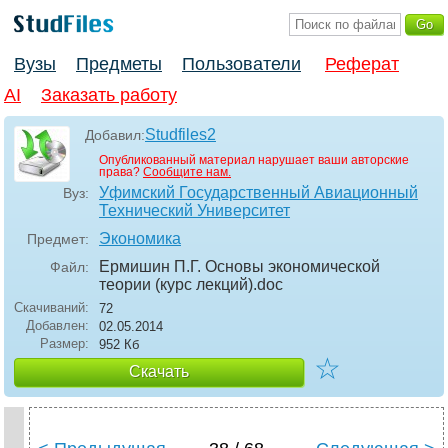
Вузы
Предметы
Пользователи
Реферат
AI
Заказать работу
Studfiles2
Добавил:
Опубликованный материал нарушает ваши авторские
права?
Сообщите нам.
Уфимский Государственный Авиационный
Вуз:
Технический Университет
Экономика
Предмет:
Ермишин П.Г. Основы экономической
Файл:
теории (курс лекций)
.doc
Скачиваний:
72
Добавлен:
02.05.2014
Размер:
952 Кб
☆
Скачать