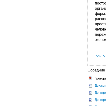
•
3. Факторные доходы и их функциональное
постр
распределение
орган
•
4. Формирование цен на факторы
форма
производства
расцв
•
Лекция 9. Теория капитала и прибыли
прост
1. Определение капитала в марксистской и
челов
современной экономической литературе
перех
•
2. Экономическая природа прибыли
эконо
•
3. Кругооборот и оборот капитала
•
4. Производство прибавочного продукта -
основа экономического и социального
<<
<
прогресса общества
•
Лекция 10. Рынок труда и заработная плата
1. Механизм функционирования рынка
Соседние
труда
Грегор
•
2. Инвестиции как источник спроса на труд
Движен
•
3. Заработная плата как плата за труд
•
4. Основные формы и современные
Дегтяр
системы оплаты труда
Дегтяр
•
Лекция 11. Доходы от
предпринимательства. Прибыль на