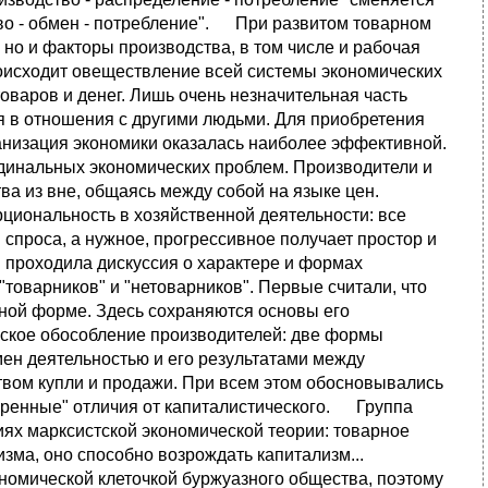
во - обмен - потребление". При развитом товарном
 но и факторы производства, в том числе и рабочая
оисходит овеществление всей системы экономических
аров и денег. Лишь очень незначительная часть
я в отношения с другими людьми. Для приобретения
низация экономики оказалась наиболее эффективной.
динальных экономических проблем. Производители и
ва из вне, общаясь между собой на языке цен.
циональность в хозяйственной деятельности: все
спроса, а нужное, прогрессивное получает простор и
 проходила дискуссия о характере и формах
"товарников" и "нетоварников". Первые считали, что
ной форме. Здесь сохраняются основы его
ское обособление производителей: две формы
мен деятельностью и его результатами между
твом купли и продажи. При всем этом обосновывались
коренные" отличия от капиталистического. Группа
ях марксистской экономической теории: товарное
зма, оно способно возрождать капитализм...
номической клеточкой буржуазного общества, поэтому