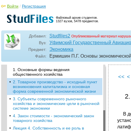
Лекция 2. Общественное производство:
Войти
/
Регистрация
сущность, структура, результаты
•
2. Общественное производство и его роль в
Файловый архив студентов.
жизни общества
1327 вузов, 5478 предметов.
•
3. Центральные проблемы хозяйственной
деятельности и способы их разрешения в
Studfiles2
Добавил:
Опубликованный материал наруша
разных экономических системах
Уфимский Государственный Авиацио
Вуз:
•
4. Общественный продукт, его состав и
Экономика
Предмет:
стадии движения
Ермишин П.Г. Основы экономической 
Файл:
•
Лекция 3. Общая характеристика рыночной
экономики
1. Основные формы ведения
общественного хозяйства
<<
<
•
2. Товарное производство - исходный пункт
возникновения капитализма и основная
форма современной экономической жизни
2
•
3. Субъекты современного рыночного
хозяйства и экономические цели в рыночной
системе экономики
В док
•
4. Закон стоимости - экономический закон
устан
товарного хозяйства
латиф
•
Лекция 4. Собственность и ее роль в