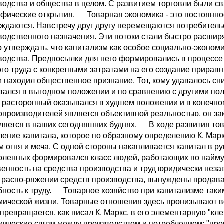
водства и общества в целом. С развитием торговли были 
афические открытия. Товарная экономика - это постоянное
уждаются. Навстречу друг другу перемещаются потребитель
водственного назначения. Эти потоки стали быстро расшир
 утверждать, что капитализм как особое социально-эконом
водства. Предпосылки для него формировались в процессе 
ого труда с конкретными затратами на его создание прирав
 находил общественное признание. Тот, кому удавалось сн
вался в выгодном положении и по сравнению с другими пол
 расторопный оказывался в худшем положении и в конечно
опроизводителей является объективной реальностью, он за
ляется в наших сегодняшних буднях. В ходе развития т
ление капитала, которое по образному определению К. Ма
м огня и меча. С одной стороны накапливается капитал в ру
оленных формировался класс людей, работающих по найму.
венность на средства производства и труд юридически неза
 распо-ряжении средств производства, вынуждены продават
бность к труду. Товарное хозяйство при капитализме так
мической жизни. Товарные отношения здесь пронизывают в
 превращается, как писал К. Маркс, в его элементарную "к
мические связи между производством и потреблением: "про