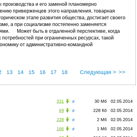
 производства и его заменой планомерно
ению приверженцев этого направления, товарная
орическом этапе развития общества, достигает своего
зме, а при социализме постепенно заменяется
ями. Может быть в отдаленной перспективе, когда
 потребностей при ограниченных ресурсах, такой
кономику от административно-командной
2
13
14
15
16
17
18
Следующая >
>>
3
24
25
331
30 Мб
02.05.2014
#
69
228 Кб
02.05.2014
#
228
2 Мб
02.05.2014
#
166
1 Мб
02.05.2014
#