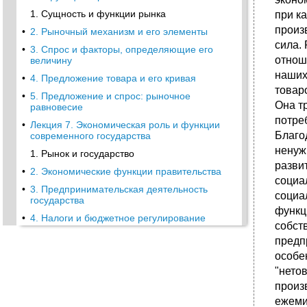
1. Сущность и функции рынка
при к
произ
•
2. Рыночный механизм и его элементы
сила.
•
3. Спрос и факторы, определяющие его
отнош
величину
наших
•
4. Предложение товара и его кривая
товар
•
5. Предложение и спрос: рыночное
Она т
равновесие
потре
•
Лекция 7. Экономическая роль и функции
Благо
современного государства
ненуж
1. Рынок и государство
разви
•
2. Экономические функции правительства
социа
•
3. Предпринимательская деятельность
социа
государства
функц
•
4. Налоги и бюджетное регулирование
собст
•
Лекция 8. Теория факторов производства и
предп
распределения факторных доходов
особе
1. Основные факторы производства
"нето
•
2. Человек - главный фактор и цель
произ
общественного производства
ежеми