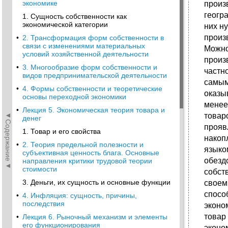
экономике
произ
геогр
1. Сущность собственности как
экономической категории
них н
произ
•
2. Трансформация форм собственности в
связи с изменениями материальных
Можно
условий хозяйственной деятельности
произ
•
3. Многообразие форм собственности и
частн
видов предпринимательской деятельности
самым
•
4. Формы собственности и теоретические
оказы
основы переходной экономики
менее
•
Лекция 5. Экономическая теория товара и
◄Содержание◄
товар
денег
прояв
1. Товар и его свойства
накоп
•
2. Теория предельной полезности и
языко
субъективная ценность блага. Основные
обезд
направления критики трудовой теории
стоимости
собст
3. Деньги, их сущность и основные функции
своем
спосо
•
4. Инфляция: сущность, причины,
последствия
эконо
товар
•
Лекция 6. Рыночный механизм и элементы
его функционирования
эконо