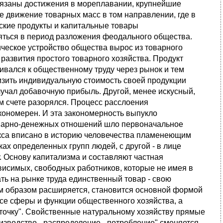
связаны достижения в мореплавании, крупнейшие
 движение товарных масс в том направлении, где в
ские продукты и капитальные товары
яться в период разложения феодального общества.
ическое устройство общества вырос из товарного
развития простого товарного хозяйства. Продукт
нивался к общественному труду через рынок и тем
изить индивидуальную стоимость своей продукции
учал добавочную прибыль. Другой, менее искусный,
м счете разорялся. Процесс расслоения
кономерен. И эта закономерность выпукло
оварно-денежных отношений шло первоначальное
ркса вписано в историю человечества пламенеющим
ках определенных групп людей, с другой - в лице
 Основу капитализма и составляют частная
висимых, свободных работников, которые не имея в
ь на рынке труда единственный товар - свою
им образом расширяется, становится основной формой
се сферы и функции общественного хозяйства, а
леточку". Свойственные натуральному хозяйству прямые
изводство - распределение - потребление" сменяется