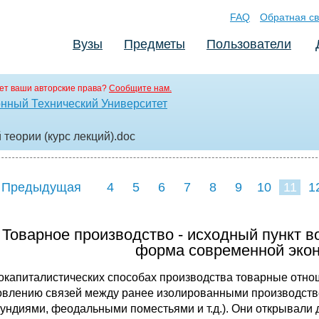
FAQ
Обратная св
Вузы
Предметы
Пользователи
ет ваши авторские права?
Сообщите нам.
нный Технический Университет
теории (курс лекций)
.doc
 Предыдущая
4
5
6
7
8
9
10
11
1
19
20
21
22
2
. Товарное производство - исходный пункт 
форма современной эко
апиталистических способах производства товарные отнош
овлению связей между ранее изолированными производст
ундиями, феодальными поместьями и т.д.). Они открывали