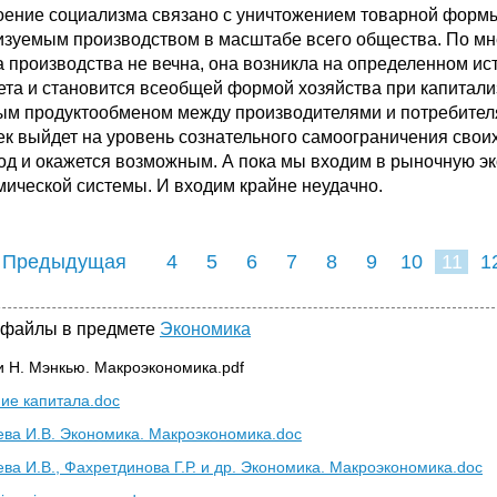
оение социализма связано с уничтожением товарной формы
изуемым производством в масштабе всего общества. По мн
 производства не вечна, она возникла на определенном ист
ета и становится всеобщей формой хозяйства при капитали
ым продуктообменом между производителями и потребител
ек выйдет на уровень сознательного самоограничения своих
од и окажется возможным. А пока мы входим в рыночную э
мической системы. И входим крайне неудачно.
 Предыдущая
4
5
6
7
8
9
10
11
1
19
20
21
22
2
 файлы в предмете
Экономика
и Н. Мэнкью. Макроэкономика.pdf
ие капитала.doc
ева И.В. Экономика. Макроэкономика.doc
ева И.В., Фахретдинова Г.Р. и др. Экономика. Макроэкономика.doc