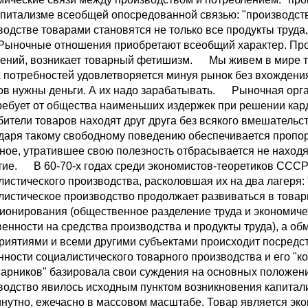
апитализме всеобщей опосредованной связью: "производст
водстве товарами становятся не только все продукты труда,
 Рыночные отношения приобретают всеобщий характер. Пр
ений, возникает товарный фетишизм. Мы живем в мире тов
 потребностей удовлетворяется минуя рынок без вхождени
ов нужны деньги. А их надо зарабатывать. Рыночная орга
ребует от общества наименьших издержек при решении кар
бители товаров находят друг друга без всякого вмешательст
даря такому свободному поведению обеспечивается пропор
ное, утратившее свою полезность отбрасывается не находя 
тие. В 60-70-х годах среди экономистов-теоретиков СССР
листического производства, расколовшая их на два лагеря: 
листическое производство продолжает развиваться в товар
ионирования (общественное разделение труда и экономиче
венности на средства производства и продукты труда), а об
риятиями и всеми другими субъектами происходит посредс
нности социалистического товарного производства и его "
варников" базировала свои суждения на основных положени
водство явилось исходным пунктом возникновения капитали
нутно, ежечасно в массовом масштабе. Товар является эко