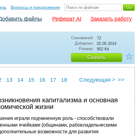
язь
Вопросы и предложения
Добавить файлы
Реферат AI
Заказать работу
Скачиваний:
72
Добавлен:
02.05.2014
Размер:
952 Кб
☆
Скачать
2
13
14
15
16
17
18
Следующая >
>>
3
24
25
возникновения капитализма и основная
номической жизни
ения играли подчиненную роль - способствовали
венными ячейками (общинами, рабовладельческими
 дополнительные возможности для развития