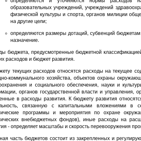
определяются и уточняются нормы расходов на
образовательных учреждений, учреждений здравоохра
физической культуры и спорта, органов милиции общ
на другие цели;
определяются размеры дотаций, субвенций бюджетам 
назначение.
ды бюджета, предусмотренные бюджетной классификацией
их расходов и бюджет развития.
жету текущих расходов относятся расходы на текущее со
но-коммунального хозяйства, объектов охраны окружающ
оохранения и социального обеспечения, науки и культур
мации, органов государственной власти и управления, о
енные в расходы развития. К бюджету развития относят
льность, связанную с капитальными вложениями в со
гические программы и мероприятия по охране окруж
гических внебюджетных фондов), иные расходы на расш
тия - определяет масштабы и скорость перевооружения про
ная часть бюджетов состоит из закрепленных и регулирую