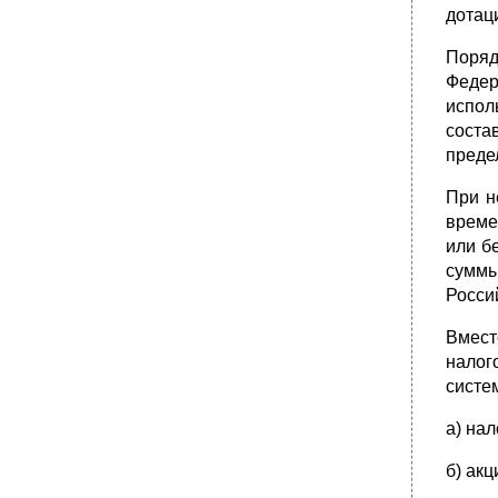
дотац
Поряд
Федер
испол
соста
преде
При н
време
или б
суммы
Росси
Вмест
налог
систе
а) на
б) ак