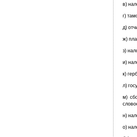
в) на
г) та
д) от
ж) пл
з) на
и) на
к) гер
л) го
м) сб
слово
н) на
о) нал