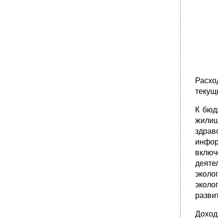
Расхо
текущ
К бюд
жилищ
здрав
инфор
включ
деяте
эколо
эколо
разви
Доход