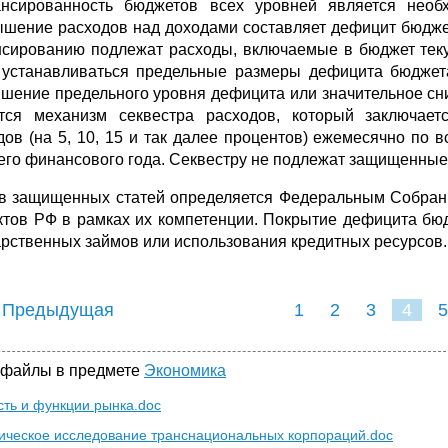
нсированность бюджетов всех уровней является необ
шение расходов над доходами составляет дефицит бюдже
сированию подлежат расходы, включаемые в бюджет теку
 устанавливаться предельные размеры дефицита бюджет
шение предельного уровня дефицита или значительное сн
тся механизм секвестра расходов, который заключает
дов (на 5, 10, 15 и так далее процентов) ежемесячно по
его финансового года. Секвестру не подлежат защищенные 
в защищенных статей определяется Федеральным Собрани
ктов РФ в рамках их компетенции. Покрытие дефицита бюд
арственных займов или использования кредитных ресурсов.
 Предыдущая
1
2
3
4
5
 файлы в предмете
Экономика
ть и функции рынка.doc
ическое исследование транснациональных корпораций.doc