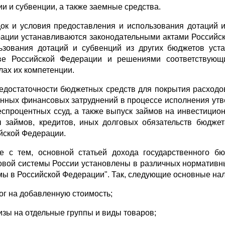
ии и субвенции, а также заемные средства.
ок и условия предоставления и использования дотаций и
ации устанавливаются законодательными актами Российск
ьзования дотаций и субвенций из других бюджетов уст
ве Российской Федерации и решениями соответствующи
лах их компетенции.
едостаточности бюджетных средств для покрытия расход
нных финансовых затруднений в процессе исполнения ут
еспроцентных ссуд, а также выпуск займов на инвестици
 займов, кредитов, иных долговых обязательств бюджет
йской Федерации.
е с тем, основной статьей дохода государственного б
овой системы России установлены в различных нормативных
мы в Российской Федерации". Так, следующие основные на
лог на добавленную стоимость;
цизы на отдельные группы и виды товаров;