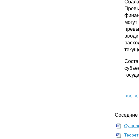
Сбала
Превы
финан
могут
превы
вводи
расхо
текущ
Соста
субъе
госуд
<<
<
Соседние
Сущнос
Теорет