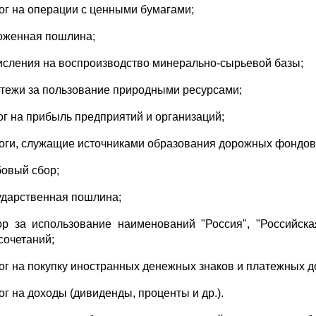
лог на операции с ценными бумагами;
моженная пошлина;
числения на воспроизводство минерально-сырьевой базы;
атежи за пользование природными ресурсами;
лог на прибыль предприятий и организаций;
логи, служащие источниками образования дорожных фондов
бовый сбор;
сударственная пошлина;
ор за использование наименований "Россия", "Российск
сочетаний;
лог на покупку иностранных денежных знаков и платежных 
ог на доходы (дивиденды, проценты и др.).