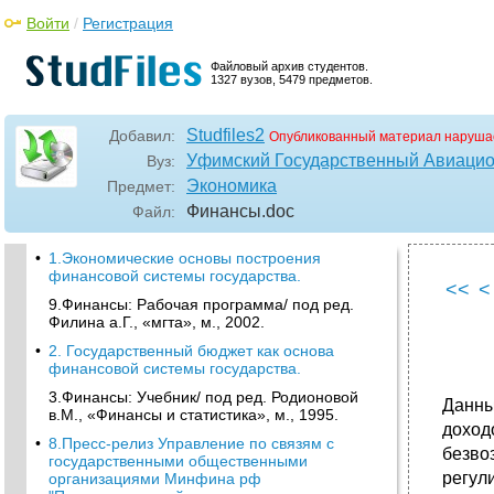
Войти
/
Регистрация
Файловый архив студентов.
1327 вузов, 5479 предметов.
Studfiles2
Добавил:
Опубликованный материал наруша
Уфимский Государственный Авиацио
Вуз:
Экономика
Предмет:
Финансы
.doc
Файл:
•
1.Экономические основы построения
финансовой системы государства.
<<
<
9.Финансы: Рабочая программа/ под ред.
Филина а.Г., «мгта», м., 2002.
•
2. Государственный бюджет как основа
финансовой системы государства.
3.Финансы: Учебник/ под ред. Родионовой
Данны
в.М., «Финансы и статистика», м., 1995.
доход
•
8.Пресс-релиз Управление по связям с
безво
государственными общественными
регул
организациями Минфина рф