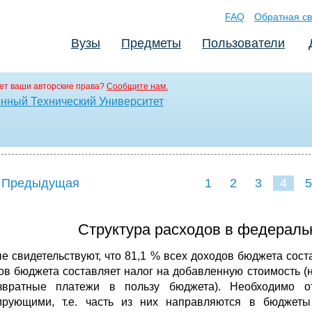
FAQ
Обратная св
Вузы
Предметы
Пользователи
ет ваши авторские права?
Сообщите нам.
нный Технический Университет
 Предыдущая
1
2
3
4
5
Структура расходов в федераль
е свидетельствуют, что 81,1 % всех доходов бюджета сос
ов бюджета составляет налог на добавленную стоимость (
звратные платежи в пользу бюджета). Необходимо о
ирующими, т.е. часть из них направляются в бюдже