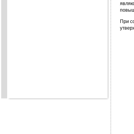
являю
повыш
При с
утвер