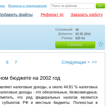
язь
Вопросы и предложения
Добавить файлы
Реферат AI
Заказать работу
Скачиваний:
46
Добавлен:
02.05.2014
Размер:
635 Кб
☆
Скачать
6
7
Следующая >
>>
ном бюджете на 2002 год
тавляют налоговые доходы, а около 44,81 % налоговых
налоговые доходы - это обязательные, безвозмездные,
тметить, что ряд федеральных налогов являются
ты субъектов РФ и местные бюджеты. Полностью в