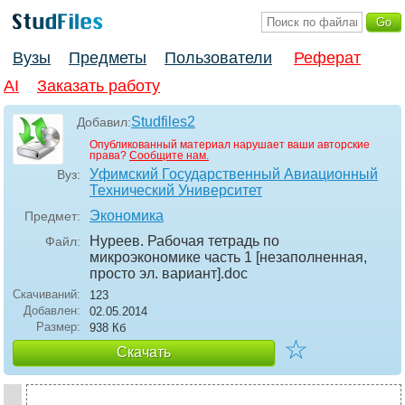
Вузы
Предметы
Пользователи
Реферат
AI
Заказать работу
Studfiles2
Добавил:
Опубликованный материал нарушает ваши авторские
права?
Сообщите нам.
Уфимский Государственный Авиационный
Вуз:
Технический Университет
Экономика
Предмет:
Нуреев. Рабочая тетрадь по
Файл:
микроэкономике часть 1 [незаполненная,
просто эл. вариант]
.doc
Скачиваний:
123
Добавлен:
02.05.2014
Размер:
938 Кб
☆
Скачать