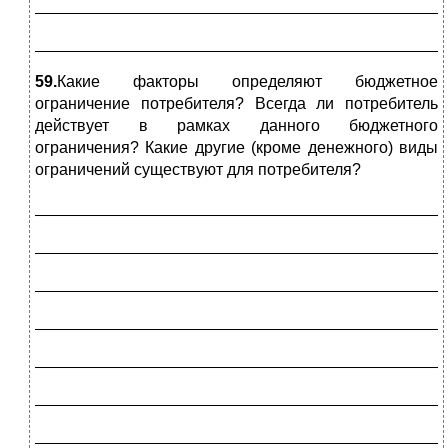
_____________________________________________
_____________________________________________
59.
Какие факторы определяют бюджетное
ограничение потребителя? Всегда ли потребитель
действует в рамках данного бюджетного
ограничения? Какие другие (кроме денежного) виды
ограничений существуют для потребителя?
_____________________________________________
_____________________________________________
_____________________________________________
_____________________________________________
_____________________________________________
_____________________________________________
_____________________________________________