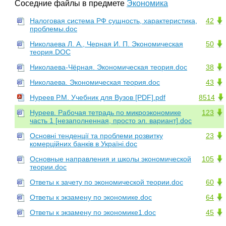
Соседние файлы в предмете
Экономика
Налоговая система РФ сущность, характеристика,
42
проблемы.doc
Николаева Л. А., Черная И. П. Экономическая
50
теория.DOC
Николаева-Чёрная. Экономическая теория.doc
38
Николаева. Экономическая теория.doc
43
Нуреев Р.М. Учебник для Вузов [PDF].pdf
8514
Нуреев. Рабочая тетрадь по микроэкономике
123
часть 1 [незаполненная, просто эл. вариант].doc
Основні тенденції та проблеми розвитку
23
комерційних банків в Україні.doc
Основные направления и школы экономической
105
теории.doc
Ответы к зачету по экономической теории.doc
60
Ответы к экзамену по экономике.doc
64
Ответы к экзамену по экономике1.doc
45