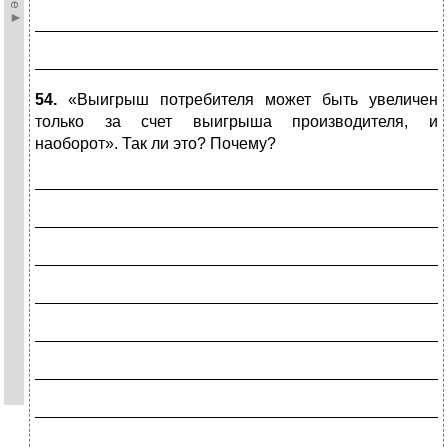
_____________________________________________
_____________________________________________
54.
«Выигрыш потребителя может быть увеличен
только за счет выигрыша производителя, и
наоборот». Так ли это? Почему?
_____________________________________________
_____________________________________________
_____________________________________________
_____________________________________________
_____________________________________________
_____________________________________________
_____________________________________________
_____________________________________________