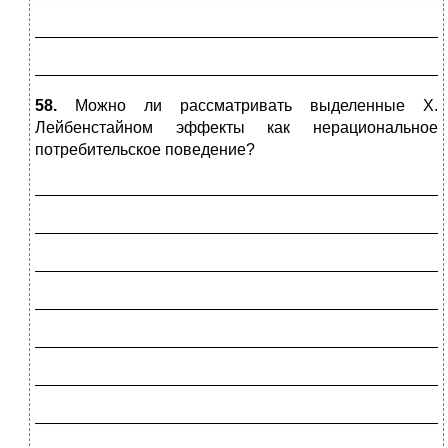
_____________________________________________
_____________________________________________
58.
Можно ли рассматривать выделенные X.
Лейбенстайном эффекты как нерациональное
потребительское поведение?
_____________________________________________
_____________________________________________
_____________________________________________
_____________________________________________
_____________________________________________
_____________________________________________
_____________________________________________