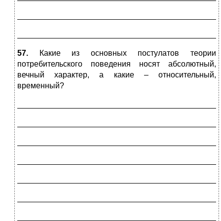
_____________________________________________
_____________________________________________
57.
Какие из основных постулатов теории
потребительского поведения носят абсолютный,
вечный характер, а какие – относительный,
временный?
_____________________________________________
_____________________________________________
_____________________________________________
_____________________________________________
_____________________________________________
_____________________________________________
_____________________________________________