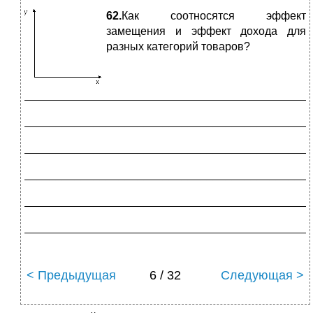
62.
Как соотносятся эффект
замещения и эффект дохода для
разных категорий товаров?
_____________________________________________
_____________________________________________
_____________________________________________
_____________________________________________
_____________________________________________
_____________________________________________
< Предыдущая
6 / 32
Следующая >