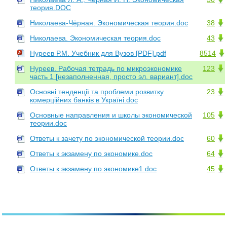
теория.DOC
Николаева-Чёрная. Экономическая теория.doc
38
Николаева. Экономическая теория.doc
43
Нуреев Р.М. Учебник для Вузов [PDF].pdf
8514
Нуреев. Рабочая тетрадь по микроэкономике
123
часть 1 [незаполненная, просто эл. вариант].doc
Основні тенденції та проблеми розвитку
23
комерційних банків в Україні.doc
Основные направления и школы экономической
105
теории.doc
Ответы к зачету по экономической теории.doc
60
Ответы к экзамену по экономике.doc
64
Ответы к экзамену по экономике1.doc
45