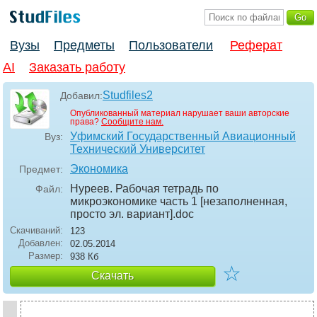
Вузы
Предметы
Пользователи
Реферат
AI
Заказать работу
Studfiles2
Добавил:
Опубликованный материал нарушает ваши авторские
права?
Сообщите нам.
Уфимский Государственный Авиационный
Вуз:
Технический Университет
Экономика
Предмет:
Нуреев. Рабочая тетрадь по
Файл:
микроэкономике часть 1 [незаполненная,
просто эл. вариант]
.doc
Скачиваний:
123
Добавлен:
02.05.2014
Размер:
938 Кб
☆
Скачать