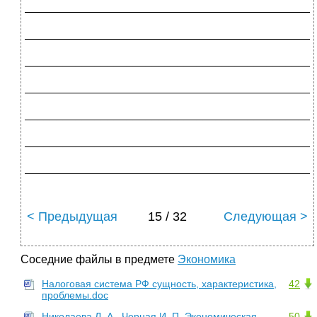
_____________________________________________
_____________________________________________
_____________________________________________
_____________________________________________
_____________________________________________
_____________________________________________
_____________________________________________
< Предыдущая
15 / 32
Следующая >
Соседние файлы в предмете
Экономика
Налоговая система РФ сущность, характеристика,
42
проблемы.doc
Николаева Л. А., Черная И. П. Экономическая
50