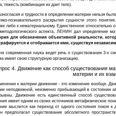
, тяжесть (комбинация их дает тело).
азногласия и трудности в определении материи нельзя было
тико-познавательного раскрытия сущности этого понят
ике либо к нематериальному. Единственное относительно от
 методологического аспекта, ЛЕНИН дал определение ма
ория для обозначения объективной реальности, кото
рафируется и отображается ими, существуя независим
ня современная наука ведет речь о существовании 3-х си
ма имеет свою структурную организацию.
прос 4. Движение как способ существования м
материи и их вза
менении к материи движение - это изменение вообще. Дви
ии неподвижной, неизменно пребывающей в состоянии аб
рывны. Движение есть единственный способ существов
ния имеет одним из своих источников метафизическое пон
ние мыслится как переход от одного состояния покоя к 
н предполагал существование абсолютного пространст