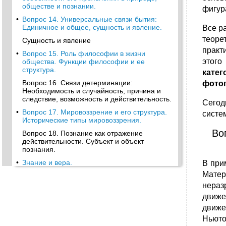
обществе и познании.
фигура
•
Вопрос 14. Универсальные связи бытия:
Единичное и общее, сущность и явление.
Все р
теоре
Сущность и явление
практ
•
Вопрос 15. Роль философии в жизни
этого
общества. Функции философии и ее
структура.
катег
Вопрос 16. Связи детерминации:
фотог
Необходимость и случайность, причина и
следствие, возможность и действительность.
Сегод
•
Вопрос 17. Мировоззрение и его структура.
систе
Исторические типы мировоззрения.
Во
Вопрос 18. Познание как отражение
действительности. Субъект и объект
познания.
•
Знание и вера.
В при
Матер
Вопрос 19. Диалектический характер
процесса познания. Чувственное и
нераз
рациональное познание, их формы.
движе
2) Формы логического познания:
движе
Вопрос 20. Понятие истины. Объективность
Ньюто