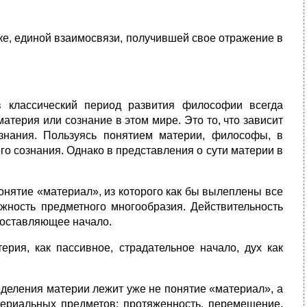
ке, единой взаимосвязи, получившей свое отражение в
 классический период развития философии всегда
терия или сознание в этом мире. Это то, что зависит
ознания. Пользуясь понятием материи, философы, в
ого сознания. Однако в представления о сути материи в
нятие «материал», из которого как бы вылеплены все
ожность предметного многообразия. Действительность
 составляющее начало.
ерия, как пассивное, страдательное начало, дух как
деления материи лежит уже не понятие «материал», а
ериальных предметов: протяженность, перемещение,