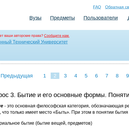
FAQ
Обратная св
Вузы
Предметы
Пользователи
ет ваши авторские права?
Сообщите нам.
нный Технический Университет
 Предыдущая
1
2
3
4
5
6
7
8
9
16
17
18
19
20
21
рос 3. Бытие и его основные формы. Поняти
е
- это основная философская категория, обозначающая р
о, что только имеет место «Быть». При этом в понятии быт
ериальное бытие (бытие вещей, предметов)