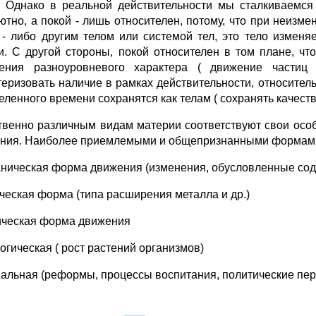
. Однако в реальной действительности мы сталкиваемся
ютно, а покой - лишь относителен, потому, что при неизме
 - либо другим телом или системой тел, это тело изменя
и. С другой стороны, покой относителен в том плане, чт
ения разноуровневого характера ( движение частиц
теризовать наличие в рамках действительности, относите
еленного времени сохранятся как телам ( сохранять качест
твенно различным видам материи соответствуют свои ос
ния. Наиболее приемлемыми и общепризнанными формами
аническая форма движения (изменения, обусловленные со
ическая форма (типа расширения металла и др.)
ическая форма движения
огическая ( рост растений организмов)
иальная (реформы, процессы воспитания, политические пер