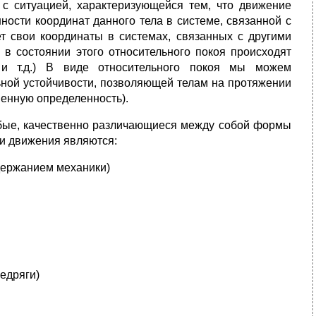
 с ситуацией, характеризующейся тем, что движение
нности координат данного тела в системе, связанной с
ет свои координаты в системах, связанных с другими
о в состоянии этого относительного покоя происходят
 и т.д.) В виде относительного покоя мы можем
льной устойчивости, позволяющей телам на протяжении
венную определенность).
обые, качественно различающиеся между собой формы
 движения являются:
держанием механики)
едряги)