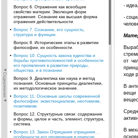
- иде
Вопрос 6. Отражение как всеобщее
свойство материи. Эволюция форм
отражения. Сознание как высшая форма
- соц
отражения действительности.
челов
•
Вопрос 7. Сознание, его сущность,
структура и функции.
Мате
Вопрос 8. Исторические этапы в развитии
Выраб
философии, их особенности.
стрем
•
Вопрос 10. Сущность закона единства и
борьбы противоположностей и особенности
от че
его проявления в развитии природы,
принц
◄Содержание◄
общества, и в познании.
ходе 
Вопрос 9. Диалектика как наука и метод
познания. Основные принципы диалектики,
В ант
их методологическое значение.
вещи 
•
Вопрос 11. Основные школы современной
вещес
философии: экзистенциализм, неотомизм,
позитивизм.
Средн
Вопрос 12. Структурные связи: содержание
актив
и формы, целое и часть, элемент, структура,
система.
В мех
•
Вопрос 13. Закон Отрицания отрицания…
основ
особенности его проявления в природе,