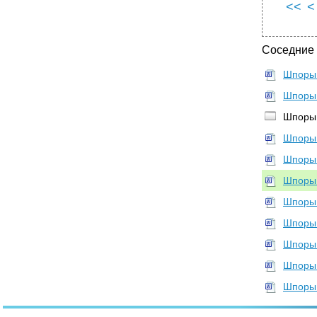
ответственности личности. Личность в
<<
<
различных типах общества
•
Вопрос 29. Понятие способа производства.
Диалектика развития производительных сил
Соседние
(пс) и производственных отношений.
•
Вопрос 30. Социальная структура Общества
Шпоры
и ее развитие. Массы, социальные группы и
слои. Понятие социальной стратификации.
Шпоры 
Социальные отношения и их развитие.
Шпоры 
•
Вопрос 31. Объективные и субъективные
факторы в историческом процессе и их
Шпоры
взаимосвязь. Роль народных масс и
личности в истории.
Шпоры
Вопрос 32. Человек, его природа и
Шпоры 
сущность. Человек индивид личность.
Шпоры
•
Вопрос 33. Государство, его сущность,
происхождение , основные признаки,
Шпоры
функции, формы.
Шпоры
•
Вопрос 34. Исторические формы общности
людей.
Шпоры
•
Вопрос 35. Политическая система
Шпоры
общества, ее элементы. Демократия как
социальный институт.