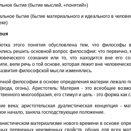
альное бытие (бытие мыслей, «понятий»)
иальное бытие (бытие материального и идеального в челове
еке)
рия
отка этого понятия обусловлена тем, что философы в
ились решить основной вопрос философии: что первично, ма
ловеческого сознания или то, что находится вне его с
ипе, вели речь о той основе, которая лежит вне человеческ
развития философской мысли изменялись.
ичной философии в основе определения материи лежало по
(вода, огонь). Аристотель: Материя - это всеобщее возм
твенного многообразия, его стимул и цель - это форма как
ие века: аристотельская дуалистическая концепция - мат
ное начало, заняла господствующее положение.
анистическом материализме нового времени в основе опре
ных первичных неизменных свойств, общих для всех мат