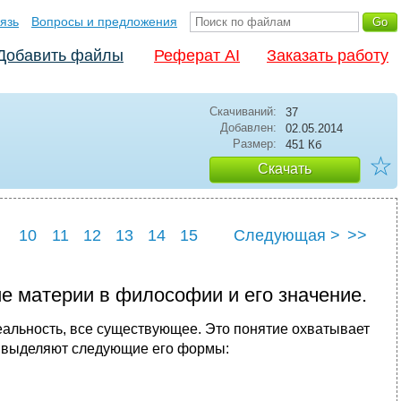
язь
Вопросы и предложения
Добавить файлы
Реферат AI
Заказать работу
Скачиваний:
37
Добавлен:
02.05.2014
Размер:
451 Кб
☆
Скачать
10
11
12
13
14
15
Следующая >
>>
22
23
24
25
е материи в философии и его значение.
еальность, все существующее. Это понятие охватывает
ия выделяют следующие его формы: