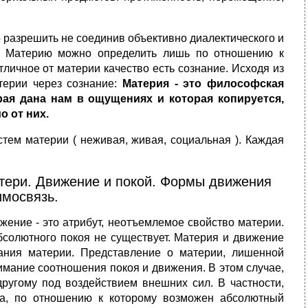
 разрешить не соединив объективно диалектического и
ия. Материю можно определить лишь по отношению к
личное от материи качество есть сознание. Исходя из
терии через сознание:
Материя - это философская
рая дана нам в ощущениях и которая копируется,
о от них.
стем материи ( неживая, живая, социальная ). Каждая
атери. Движение и покой. Формы движения
имосвязь.
жение - это атрибут, неотъемлемое свойство материи.
солютного покоя не существует. Материя и движение
ания материи. Представление о материи, лишенной
имание соотношения покоя и движения. В этом случае,
другому под воздействием внешних сил. В частности,
ва, по отношению к которому возможен абсолютный