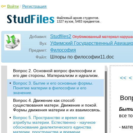
Войти
/
Регистрация
Файловый архив студентов.
1327 вузов, 5483 предметов.
Studfiles2
Добавил:
Опубликованный материал наруша
Уфимский Государственный Авиацио
Вуз:
Философия
Предмет:
•
Вопрос 1. Особенности философского
Шпоры по философии11
.doc
Файл:
мировоззрения и его ключевые проблемы:
мир и человек, бытие и сознание.
Вопрос 2. Основной вопрос философии и
его две стороны. Материализм и идеализм.
<<
<
•
Вопрос 3. Бытие и его основные формы.
Понятие материи в философии и его
значение.
Воп
Вопрос 4. Движение как способ
существования матери. Движение и покой.
Быти
Формы движения материи и их взаимосвязь.
все т
•
Вопрос 5. Пространство и время как
атрибуты материи. Естественно - научное
- мат
обоснование диалектического единства
материи, пространства и времени.