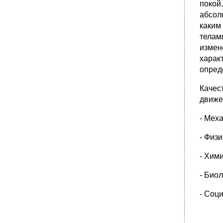
истины. Диалектика абсолютной и
покой
относительной истины и ее конкретность.
абсол
•
Вопрос 21. Основные методы
каким
эмпирического уровня научного познания.
телам
Вопрос 22. Закон взаимного перехода
измен
количественных и качественных изменений.
Особенности его проявления в природе,
харак
обществе и познании.
опред
•
Вопрос 23. Формы теоретического уровня
научного познания: Проблема, гипотеза,
Качес
теория, концепция.
движе
Вопрос 24. Проблема метода философии.
Диалектика и Метафизика.
- Мех
•
Вопрос 25. Особенности Античной
философии.
- Физ
•
Вопрос 26. Немецкая классическая
- Хим
Философия.
•
Вопрос 27. Общество как целостная,
- Биол
саморазвивающаяся система. Основные
сферы общественной жизни и их
- Соц
взаимосвязь.
Вопрос 28. Личность, ее формирование и
развитие. Проблема свободы и