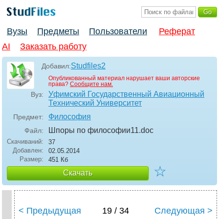
Вузы
Предметы
Пользователи
Реферат
AI
Заказать работу
Studfiles2
Добавил:
Опубликованный материал нарушает ваши авторские
права?
Сообщите нам.
Уфимский Государственный Авиационный
Вуз:
Технический Университет
Философия
Предмет:
Шпоры по философии11
.doc
Файл:
Скачиваний:
37
Добавлен:
02.05.2014
Размер:
451 Кб
☆
Скачать
< Предыдущая
19 / 34
Следующая >