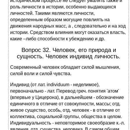
историческом процессе не следует умалять также и
роль личности в истории, особенно выдающихся
личностей. Такими являются личности,
определенным образом могущие повлиять на
движения народных масс, а , следовательно и на ход
истории. Средством влияния могут оказаться власть,
какие –либо способности к убеждению и др.
Вопрос 32. Человек, его природа и
сущность. Человек индивид личность.
Современный человек обладает силой мышления,
силой воли и силой чувства.
Индивид (от лат. individuum - неделимое),
первоначально - лат. Перевод греч. понятия 'атом'
(впервые у Цицерона), в дальнейшем - обозначение
единичного в отличие от совокупности, массы; отд.
живое существо, особь, отд. человек - в отличие от
коллектива, социальной группы, общества в целом.
Индивидуальность - неповторимое своеобразие к.-л.
явления, отд. существа, человека. В самом общем