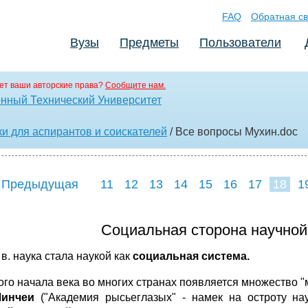
FAQ
Обратная св
Вузы
Предметы
Пользователи
ет ваши авторские права?
Сообщите нам.
нный Технический Университет
и для аспирантов и соискателей
/ Все вопросы Мухин
.doc
 Предыдущая
11
12
13
14
15
16
17
18
1
26
27
28
2
Социальная сторона научной
 в.
наука стала наукой как
социальная система.
ого начала века во многих странах появляется множество 
Линчеи
("Академия рысьеглазых" - намек на остроту н