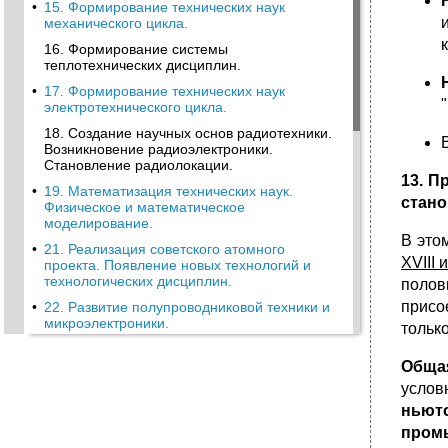
•
15. Формирование технических наук
механического цикла.
16. Формирование системы
теплотехнических дисциплин.
•
17. Формирование технических наук
электротехнического цикла.
18. Создание научных основ радиотехники.
Возникновение радиоэлектроники.
Становление радиолокации.
13. 
•
19. Математизация технических наук.
стано
Физическое и математическое
моделирование.
В это
•
21. Реализация советского атомного
XVIII 
проекта. Появление новых технологий и
технологических дисциплин.
полов
присо
•
22. Развитие полупроводниковой техники и
микроэлектроники.
тольк
•
23. Решение научно-технических проблем
освоения космического пространства
Обща
услов
•
24. Информатика в системе наук,
становление ее теоретических основ.
ньют
пром
•
Структура информатики