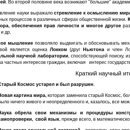
лей
. Во второй половине века возникают "большие" академи
вление науки выражало
стремление к осмыслению мир
ных процессов в различных сферах общественной жизни.
ора, обеспечения прав личности и многое другое
раз
и др.
ное мышление
позволяло выдвигать и обосновывать мех
вой является оценка
Локком
(друг
Ньютона
и член Ло
льной научной лаборатории
, способствующей поиску, 
за частных интересов граждан, включая интерес государст
Краткий научный ито
Старый Космос устарел и был разрушен
.
Новая картина мира,
которая заменила старый Космос, бол
было ничего живого и неопределенного и, казалось, все мож
Наука обрела свои механизмы и процедуры констр
самопроверки, свой язык
, прежде всего, в математическ