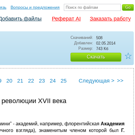
язь
Вопросы и предложения
Добавить файлы
Реферат AI
Заказать работу
Скачиваний:
508
Добавлен:
02.05.2014
Размер:
743 Кб
☆
Скачать
9
20
21
22
23
24
25
Следующая >
>>
9
30
 революции XVII века
"мини" - академий, например, флорентийская
Академия
аучного взгляда), знаменитым членом которой был
Г.