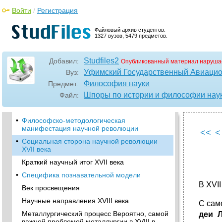
Возрождения (XV-XVI вв.)
Войти
/
Регистрация
•
12. Научная революция XVII в. Становление
экспериментального метода и
Файловый архив студентов.
математического естествознания как
1327 вузов, 5479 предметов.
предпосылки приложения научных
результатов в технике
Studfiles2
Изменение познавательной ситуации
Добавил:
Опубликованный материал наруша
Уфимский Государственный Авиацио
Вуз:
•
Множественность обитаемых миров
Философия науки
Предмет:
Новая модель мира. Кеплер в своей книге
обозначил три закона движения планет.
Шпоры по истории и философии наук
Файл:
Космология и механика Галилея
•
Философско-методологическая
манифестация научной революции
<<
<
•
Социальная сторона научной революции
XVII века
Краткий научный итог XVII века
•
Специфика познавательной модели
В XVII
Век просвещения
Научные направления XVIII века
С сам
Металлургический процесс Вероятно, самой
деи 
важной проблемой металлургии в XVIII в.