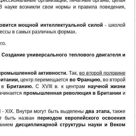
фессиональные организации, печатные органы, целая
 В науке возникли свои нормы и правила поведения,
овится мощной интеллектуальной силой
- школой
ессы в самых различных формах.
го.
 Создание универсального теплового двигателя и
промышленной активности.
Так,
во второй половине
ритании,
центр перемещается
во Францию,
во второй
я в
Британию.
С XVIII в. к центрам
научной жизни
начинается
промышленная революция в Британии
и
I - XIX. Внутри могут быть выделены
два этапа,
также
ет быть назван
периодом европейского освоения
данием
дисциплинарной структуры науки и Веком