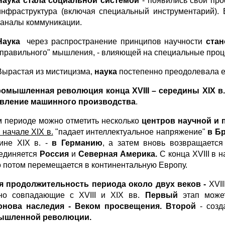
Наука стала социальной системой
- появились свои про
инфраструктура (включая специальный инструментарий).
каналы коммуникации.
Наука
через распространение принципов научности
стан
"правильного" мышления, - влияющей на специальные проц
Вырастая из мистицизма,
наука
постепенно преодолевала е
Промышленная революция конца
XVIII
– середины
XIX
в.
вление машинного производства
.
м периоде можно отметить несколько
центров
научной и 
и начале XIX в.
"падает интеллектуальное напряжение"
в Б
ине XIX в. -
в Германию
, а затем вновь возвращаетс
единяется
Россия
и
Северная Америка.
С конца XVIII в 
о потом перемещается в континентальную Европу.
я продолжительность периода
около двух веков -
XVII
но совпадающие с XVIII и XIX вв.
Первый
этап мож
онова наследия - Веком просвещения.
Второй
- соз
ышленной революции.