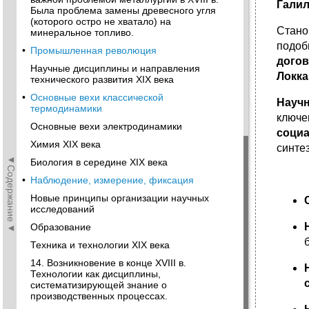
Гали
Была проблема замены древесного угля
(которого остро не хватало) на
Стано
минеральное топливо.
подоб
•
Промышленная революция
догов
Научные дисциплины и направления
Локка
технического развития XIX века
•
Основные вехи классической
Науч
термодинамики
ключе
Основные вехи электродинамики
социа
Химия XIX века
синте
◄Содержание◄
Биология в середине XIX века
•
Наблюдение, измерение, фиксация
Новые принципы организации научных
исследований
Образование
Техника и технологии XIX века
14. Возникновение в конце XVIII в.
Технологии как дисциплины,
систематизирующей знание о
производственных процессах.