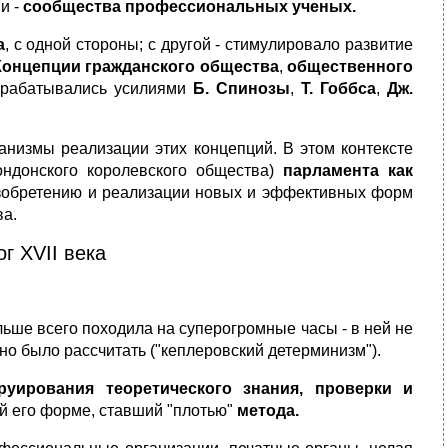
и -
сообщества профессиональных ученых.
а
, с одной стороны; с другой - стимулировало развитие
К
онцепции гражданского общества
,
общественного
рабатывались усилиями
Б. Спинозы
,
Т. Гоббса
,
Дж.
анизмы реализации этих концепций. В этом контексте
ндонского королевского общества)
парламента как
изобретению и реализации новых и эффективных форм
ва.
г XVII века
ьше всего походила на суперогромные часы - в ней не
но было рассчитать ("кеплеровский детерминизм").
уирования теоретического знания, проверки и
ой его форме, ставший "плотью"
метода.