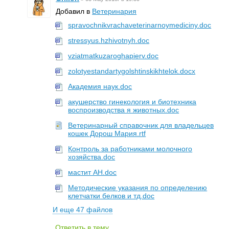
Добавил в
Ветеринария
spravochnikvrachaveterinarnoymediciny.doc
stressyus.hzhivotnyh.doc
vziatmatkuzaroghapierv.doc
zolotyestandartygolshtinskikhtelok.docx
Академия наук.doc
акушерство гинекология и биотехника
воспроизводства я животных.doc
Ветеринарный справочник для владельцев
кошек Дорош Мария.rtf
Контроль за работниками молочного
хозяйства.doc
мастит АН.doc
Методические указания по определению
клетчатки белков и тд.doc
И еще 47 файлов
Ответить в тему