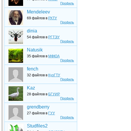
Профиль
Mendeleev
69 файлов в
РХТУ
Профиль
dinia
54 файлов в
РГТЭУ
Профиль
Natusik
35 файлов в
МФЮА
Профиль
fench
32 файлов в
КузГТУ
Профиль
Kaz
28 файлов в
БГУИР
Профиль
grendberry
27 файлов в
ГУУ
Профиль
Studfiles2