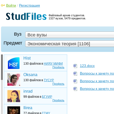
Войти
/
Регистрация
Файловый архив студентов.
1327 вузов, 5479 предметов.
Вуз
Все вузы
Предмет
Экономическая теория [1106]
Hist
130 файлов в
НИЯУ МИФИ
123.docx
Профиль
Вопросы к зачету п
Oksana
130 файлов в
ТУСУР
Вопросы к зачету п
Профиль
Вопросы к зачету п
inrad
99 файлов в
БГУИР
Профиль
Ilirea
77 файлов в
ГГМУ