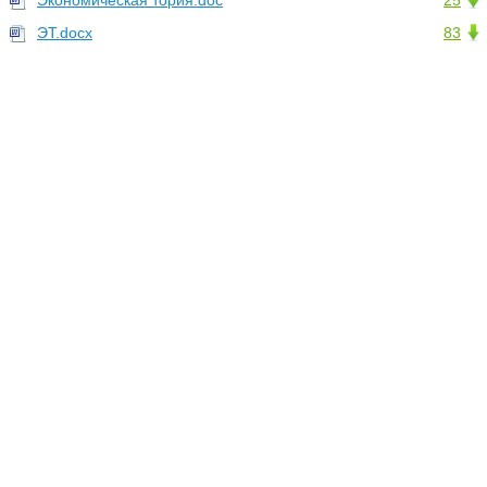
Экономическая тория.doc
25
ЭТ.docx
83