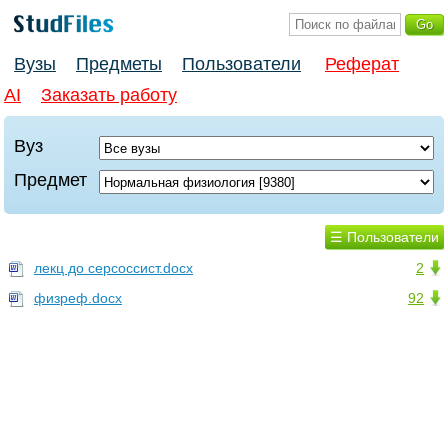
Вузы
Предметы
Пользователи
Реферат
AI
Заказать работу
Вуз
Предмет
☰ Пользователи
лекц до серсоссист.docx
2
физреф.docx
92