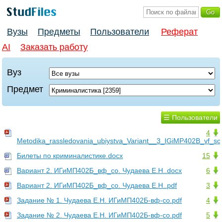
Вузы
Предметы
Пользователи
Реферат
AI
Заказать работу
Вуз
Предмет
☰ Пользователи
4
Metodika_rassledovania_ubiystva_Variant__3_IGiMP402B_vf_s
Билеты по криминалистике.docx
15
Вариант 2. ИГиМП402Б_вф_со. Чудаева Е.Н..docx
6
Вариант 2. ИГиМП402Б_вф_со. Чудаева Е.Н..pdf
3
Задание № 1. Чудаева Е.Н. ИГиМП402Б-вф-со.pdf
4
Задание № 2. Чудаева Е.Н. ИГиМП402Б-вф-со.pdf
5