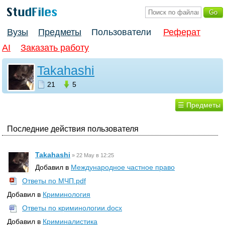
Вузы
Предметы
Пользователи
Реферат
AI
Заказать работу
Takahashi
21
5
☰ Предметы
Последние действия пользователя
Takahashi
»
22 May в 12:25
Добавил в
Международное частное право
Ответы по МЧП.pdf
Добавил в
Криминология
Ответы по криминологии.docx
Добавил в
Криминалистика