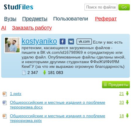
Вузы
Предметы
Пользователи
Реферат
AI
Заказать работу
kostyaniko
vk.com
Если у вас есть
претензии, касающиеся загруженных файлов -
пишите в ВК vk.com/id16798969 я отредактирую или
удалю файл. Опубликованные файлы сделаны мной,
и некоторыми другими студентами ФФиЖ\ИФИЯМ
КемГУ (за что им выражаю огромную благодарность)
2 347
181 083
☰ Предметы
1.pptx
21
Общероссийские и местные издания о проблеме
33
терроризма.docx
Общероссийские и местные издания о проблеме
18
терроризма.pptx