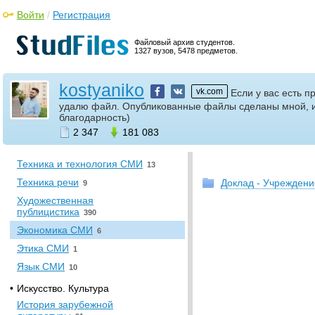
Система СМИ
1
Войти
/
Регистрация
Современные зарубежные
СМИ
0
Файловый архив студентов.
1327 вузов, 5478 предметов.
Спецсеминар по
журналистике
5
kostyaniko
Средства выразительности
vk.com
Если у вас есть 
ТВ
3
удалю файл. Опубликованные файлы сделаны мной, 
ТВ-журналистика
благодарность)
46
2 347
181 083
Теория массовой
коммуникации
5
Техника и технология СМИ
13
Техника речи
Доклад - Учрежден
9
Художественная
публицистика
390
Экономика СМИ
6
Этика СМИ
1
Язык СМИ
10
•
Искусство. Культура
История зарубежной