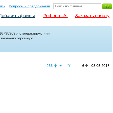
язь
Вопросы и предложения
Добавить файлы
Реферат AI
Заказать работу
d16798969 я отредактирую или
м выражаю огромную
☆
236
6 Ф
08.05.2018
#