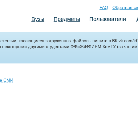
FAQ
Обратная св
Вузы
Предметы
Пользователи
претензии, касающиеся загруженных файлов - пишите в ВК vk.com/i
и некоторыми другими студентами ФФиЖ\ИФИЯМ КемГУ (за что и
ие СМИ