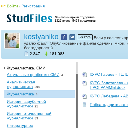
Войти
/
Регистрация
Файловый архив студентов.
1327 вузов, 5478 предметов.
kostyaniko
vk.com
Файлы пользователя
Если у вас есть 
удалю файл. Опубликованные файлы сделаны мной, 
благодарность)
Кемеровский
государственный
2 347
181 083
университет
•
Журналистика. СМИ
КУРС Гараев - Т
Актуальные проблемы СМИ
3
Аналитическая
КУРС Золотарёва
журналистика
294
ПРОГРАММЫ.docx
Журналистика
4
КУРС Лебедева - 
История зарубежной
Поблагодарите автор
журналистики
21
История отечественной
журналистики
59
Литературное