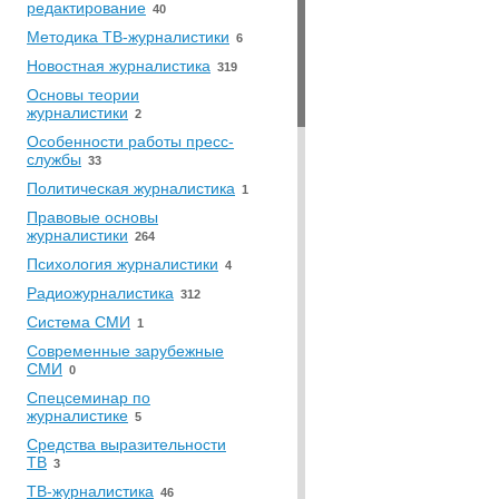
редактирование
40
Методика ТВ-журналистики
6
Новостная журналистика
319
Основы теории
журналистики
2
Особенности работы пресс-
службы
33
Политическая журналистика
1
Правовые основы
журналистики
264
Психология журналистики
4
Радиожурналистика
312
Система СМИ
1
Современные зарубежные
СМИ
0
Спецсеминар по
журналистике
5
Средства выразительности
ТВ
3
ТВ-журналистика
46