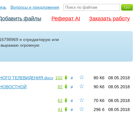
язь
Вопросы и предложения
Добавить файлы
Реферат AI
Заказать работу
d16798969 я отредактирую или
м выражаю огромную
☆
НОГО ТЕЛЕВИДЕНИЯ.docx
102
80 Кб
08.05.2018
#
☆
Е НОВОСТНОЙ
82
90 Кб
08.05.2018
#
☆
62
70 Кб
08.05.2018
#
☆
41
296 б
08.05.2018
#