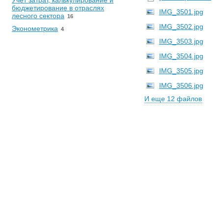
Учет затрат, калькулирование и
бюджетирование в отраслях
IMG_3501.jpg
лесного сектора
16
IMG_3502.jpg
Эконометрика
4
IMG_3503.jpg
IMG_3504.jpg
IMG_3505.jpg
IMG_3506.jpg
И еще 12 файлов