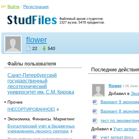
Войти
/
Регистрация
Файловый архив студентов.
1327 вузов, 5478 предметов.
flower
22
540
Файлы пользователя
Последние действия
Санкт-Петербургский
государственный
flower
лесотехнический
»
05 June 
университет им. С.М. Кирова
Добавил в
Эко
Вариант 9 экономе
•
Прочее
[НЕСОРТИРОВАННОЕ]
0
Вариант 8 экономе
•
Экономика. Финансы. Маркетинг
тест по экнометри
Бухгалтерский учёт в бюджетных
Добавил в
Учет затрат
учреждениях лесного сектора
2
учет затрат.docx