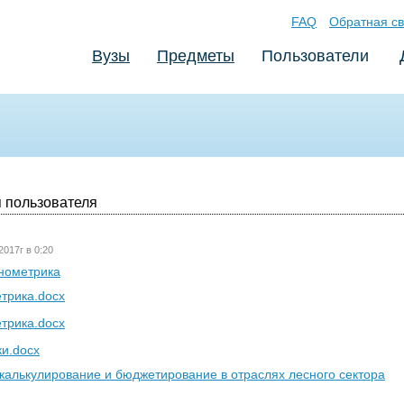
FAQ
Обратная св
Вузы
Предметы
Пользователи
 пользователя
2017г в 0:20
нометрика
трика.docx
трика.docx
ки.docx
, калькулирование и бюджетирование в отраслях лесного сектора