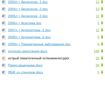
2003л + Десмургия -1.doc
12
2004л + Десмургия -2.doc
13
2005л + Десмургия -3.doc
11
2006л + Асептика.doc
2
2007л + Антисептика -1.doc
11
2008л + Антисептика -2.doc
5
2009л + Паразитарные заболевания.doc
6
опухоли среостения.docx
166
острый гематогенный остеомиелит.pptx
26
Парез кишечника.docx
34
ЯБЖ со стенозом.docx
5