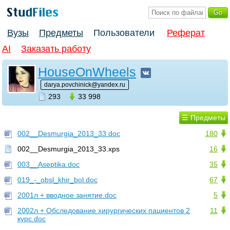
Вузы
Предметы
Пользователи
Реферат
AI
Заказать работу
HouseOnWheels
darya.povchinick@yandex.ru
293
33 998
☰ Предметы
002__Desmurgia_2013_33.doc
180
002__Desmurgia_2013_33.xps
16
003__Aseptika.doc
35
019_-_obsl_khir_bol.doc
67
2001л + вводное занятие.doc
5
2002л + Обследование хирургических пациентов 2
11
курс.doc