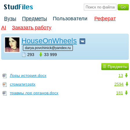
Вузы
Предметы
Пользователи
Реферат
AI
Заказать работу
HouseOnWheels
darya.povchinick@yandex.ru
293
33 999
☰ Предметы
Лоры история.docx
13
стоматит.pptx
2594
травмы лор органов.docx
181