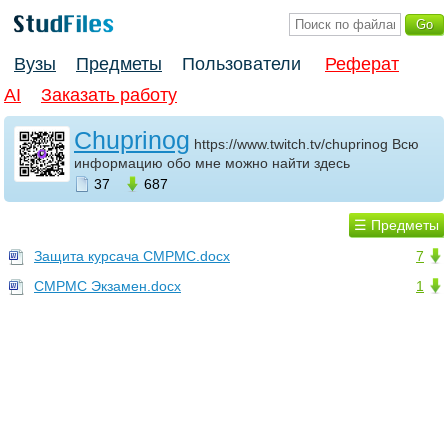
Вузы
Предметы
Пользователи
Реферат
AI
Заказать работу
Chuprinog
https://www.twitch.tv/chuprinog Всю
информацию обо мне можно найти здесь
37
687
☰ Предметы
Защита курсача СМРМС.docx
7
СМРМС Экзамен.docx
1