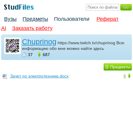
Вузы
Предметы
Пользователи
Реферат
AI
Заказать работу
Chuprinog
https://www.twitch.tv/chuprinog Всю
информацию обо мне можно найти здесь
37
687
☰ Предметы
Зачет по электротехнике.docx
9