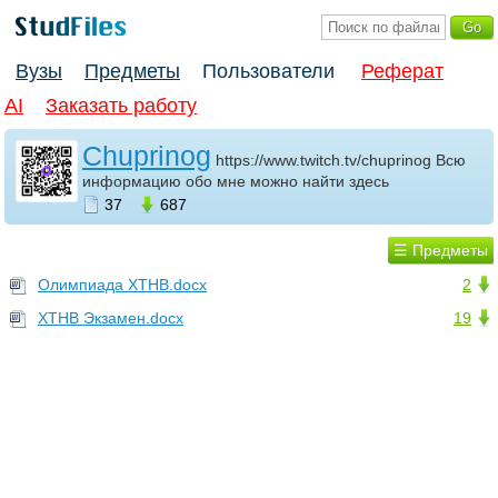
Вузы
Предметы
Пользователи
Реферат
AI
Заказать работу
Chuprinog
https://www.twitch.tv/chuprinog Всю
информацию обо мне можно найти здесь
37
687
☰ Предметы
Олимпиада ХТНВ.docx
2
ХТНВ Экзамен.docx
19