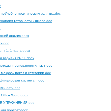
x
 поУчебно-практическим заняти...doc
хология готовности к школе.doc
x
еский анализ.docx
ть.doc
нт 1. 1 часть.docx
й вариант 26.11.docx
етоды и основ.понятия эк.т..doc
 макроэк.показ.и категории.doc
финансовая система....doc
ельности.doc
 Office Word.docx
Е УПРАЖНЕНИЯ.doc
кий портрет.docx