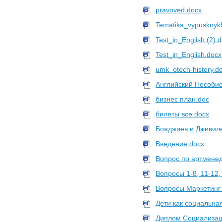
pravoved.docx
Tematika_vypusknykh
Test_in_English (2).
Test_in_English.docx
umk_otech-history.d
Английский Пособие
бизнес план.doc
билеты все.docx
Бояджиев и Дживиле
Введение.docx
Вопрос по артменед
Вопросы 1-8, 11-12, 
Вопросы Маркетинг 
Дети как социальна
Диплом Социализац