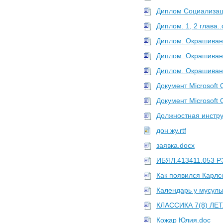
Диплом Социализац
Диплом. 1, 2 глава.
Диплом. Окрашивани
Диплом. Окрашивани
Диплом. Окрашивани
Документ Microsoft O
Документ Microsoft O
Должностная инстру
дон жу.rtf
заявка.docx
ИБЯЛ.413411.053 Р
Как появился Карлс
Календарь у мусуль
КЛАССИКА 7(8) ЛЕТ
Кожар Юлия.doc