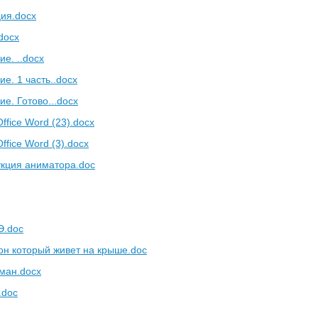
ия.docx
.docx
е. ..docx
е. 1 часть..docx
е. Готово...docx
ffice Word (23).docx
ffice Word (3).docx
кция аниматора.doc
Э.doc
он который живет на крыше.doc
ман.docx
.doc