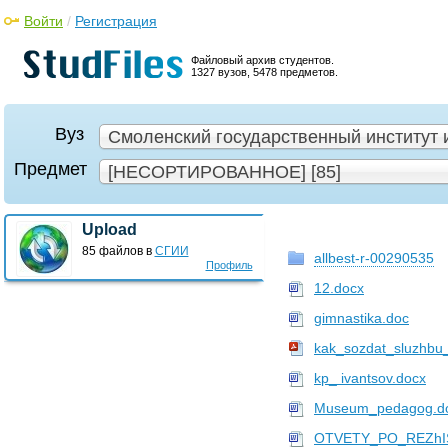
Войти
/
Регистрация
Файловый архив студентов.
1327 вузов, 5478 предметов.
Вуз
Смоленский государственный институт и
Предмет
[НЕСОРТИРОВАННОЕ] [85]
Upload
85 файлов в
СГИИ
allbest-r-00290535
Профиль
12.docx
gimnastika.doc
kak_sozdat_sluzhbu
kp_ ivantsov.docx
Museum_pedagog.d
OTVETY_PO_REZhI