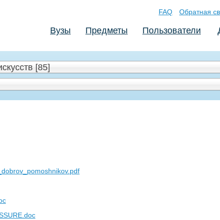
FAQ
Обратная св
Вузы
Предметы
Пользователи
скусств [85]
_dobrov_pomoshnikov.pdf
oc
SSURE.doc