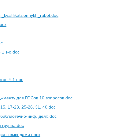
_kvalifikatsionnykh_rabot.doc
docx
oc
 1 з-о.doc
гов Ч.1.doc
жменту для ГОСов 10 вопросов.doc
15, 17-23, 25-26, 31, 40.doc
библиотечно-инф. деят..doc
я группа.doc
ия с выводами.docx