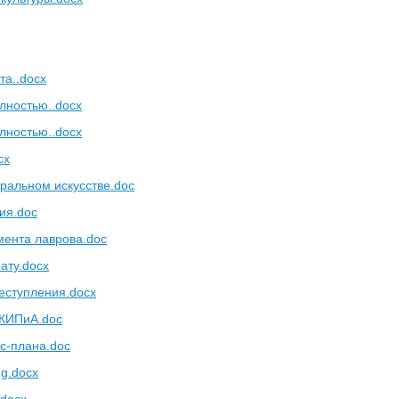
та..docx
олностью..docx
олностью..docx
cx
ральном искусстве.doc
ия.doc
мента лаврова.doc
ату.docx
реступления.docx
 КИПиА.doc
с-плана.doc
ng.docx