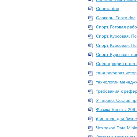
Сенека.doc
Словарь. Театр.doc
Спорт. Готовая рабо
Спорт. Курсовая. П
Спорт. Курсовая. П
Спорт. Курсовая..do
Сценография в теат
таня реферат истор
технологии менедж
требования к рефер
Уг. право. Состав п
Физика Билеты 209
фин план для бизне
Что такое Data Mini