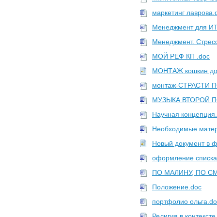
маркетинг лаврова.
Менеджмент для ИТ
Менеджмент. Стресс.
МОЙ РЕФ КП .doc
МОНТАЖ кошкин дом
монтаж-СТРАСТИ П
МУЗЫКА ВТОРОЙ П
Научная концепция
Необходимые мате
Новый документ в ф
оформление списка
ПО МАЛИНУ, ПО СМ
Положение.doc
портфолио ольга.do
Религия в контексте