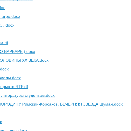
doc
 агро.docx
 ..docx
.rtf
О ВАРВАРЕ ).docx
ОЛОВИНЫ XX ВЕКА.docx
.docx
риалы.docx
ормате RTF.rtf
 литературы студентам.docx
ОРОДИНУ Римский-Корсаков, ВЕЧЕРНЯЯ ЗВЕЗДА Шуман.docx
c
 культуры.docx