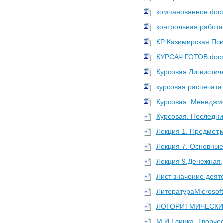
компанованное.doc
контрольная работа
КР Казимирская Пси
КУРСАЧ ГОТОВ.doc
Курсовая Лигвистич
курсовая распечата
Курсовая. Менеджме
Курсовая. Последни
Лекция 1. Предмет,м
Лекция 7. Основные
Лекция 9.Денежная,
Лист значение деят
ЛитератураMicrosoft
ЛОГОРИТМИЧЕСКИ
М.И.Глинка. Творчес