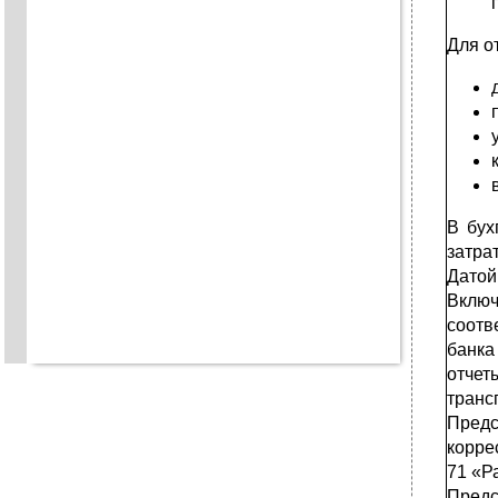
Для о
В бух
затрат
Датой
Вклю
соотв
банка
отчет
трансп
Предс
корре
71 «Р
Предс