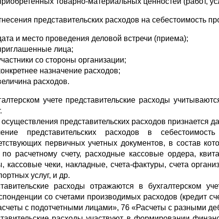
приобретенных товарно-материальных ценностей (работ, усл
тнесения представительских расходов на себестоимость пр
дата и место проведения деловой встречи (приема);
приглашенные лица;
участники со стороны организации;
конкретнее назначение расходов;
величина расходов.
галтерском учете представительские расходы учитывают
.
 осуществления представительских расходов признается да
чение представительских расходов в себестоимость
етствующих первичных учетных документов, в состав кот
 по расчетному счету, расходные кассовые ордера, кви
ы, кассовые чеки, на­кладные, счета-фактуры, счета орга
ортных услуг, и др.
тавительские расходы отражаются в бухгалтерском уч
спонденции со счетами производимых расходов (кредит сч
асчеты с подотчетными лицами», 76 «Расчеты с разными деб
тавительские расходы участвуют в формировании финансо