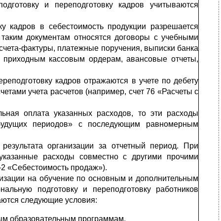
подготовку и переподготовку кадров учитываются
ку кадров в себестоимость продукции разрешается
 таким документам относятся договоры с учебными
 счета-фактуры, платежные поручения, выписки банка
 к приходным кассовым ордерам, авансовые отчеты,
ереподготовку кадров отра­жаются в учете по дебету
­тами учета расчетов (например, счет 76 «Расчеты с
ьная оплата указанных расходов, то эти расходы
буду­щих периодов» с последующим равномерным
результата организации за отчетный период. При
указанные расходы совместно с другими прочими
–2 «Себестоимость продаж»).
анизации на обучение по основным и дополнительным
альную подготовку и переподготовку работников
аются следующие условия:
м образовательным про­граммам,