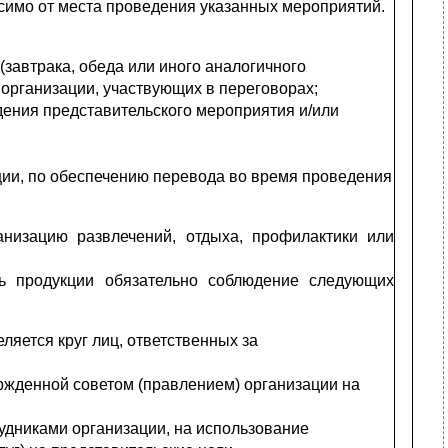
исимо от места проведения указанных мероприятий.
автрака, обеда или ино­го аналогичного
 организации, участвующих в переговорах;
дения представительского мероприятия и/или
ции, по обеспечению пе­ревода во время проведения
низацию развлечений, от­дыха, профилактики или
ть продукции обязательно соблюдение следующих
яется круг лиц, ответ­ственных за
ржденной советом (прав­лением) организации на
удниками организации, на использование