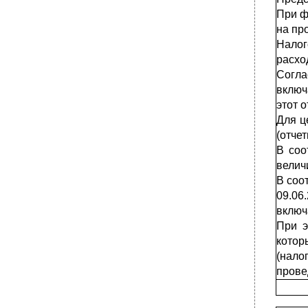
При ф
на пр
Налог
расхо
Согла
включ
этот 
Для ц
(отчет
В соо
велич
В соо
09.06
включ
При э
котор
(нало
прове