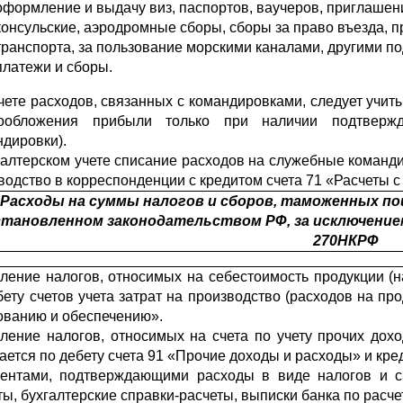
оформление и выдачу виз, паспортов, ваучеров, приглашен
консульские, аэродромные сборы, сборы за право въезда, пр
транспорта, за пользование морскими каналами, другими 
платежи и сборы.
чете расходов, связанных с командировками, следует учит
гообложения прибыли только при наличии подтвер­ж
ндировки).
галтерском учете списание расходов на служебные командир
водство в корреспонденции с кредитом счета 71 «Расчеты 
Расходы на суммы налогов и сборов, таможенных пош
становленном законодательством РФ, за исключением
270НКРФ
ление налогов, относимых на себестоимость продукции (на
бету счетов учета затрат на производство (расходов на пр
ованию и обеспечению».
ление налогов, относимых на счета по учету прочих дохо
ается по дебету счета 91 «Прочие доходы и расходы» и кред
ентами, подтверждающими расходы в виде налогов и с
ты, бухгалтерские справки-расчеты, выписки банка по расче