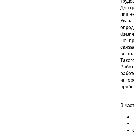
трудо
Для ц
лиц н
Указ
опред
физиче
Не пр
связа
выпол
Таког
Работ
работ
интер
прибы
В час