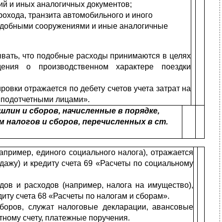
ий и иных аналогичных документов;
охода, транзита авто­мобильного и иного
подобны­ми сооружениями и иные аналогичные
ывать, что подобные расходы принимаются в целях
дения о производственном характере поездки
овки отражается по дебету счетов учета затрат на
с подотчетными лицами».
лин и сборов, начисленные в порядке,
 налогов и сборов, перечисленных в ст.
пример, единого соци­ального налога), отражается
одажу) и кредиту счета 69 «Расчеты по социальному
дов и расходов (например, налога на имущество),
иту счета 68 «Расчеты по налогам и сборам».
боров, служат налоговые декларации, авансовые
тному счету, платежные поручения.