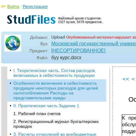
Войти
/
Регистрация
Файловый архив студентов.
1327 вузов, 5478 предметов.
Upload
Добавил:
Опубликованный материал нарушает в
Московский государственный универс
Вуз:
[НЕСОРТИРОВАННОЕ]
Предмет:
буу курс
.docx
Файл:
•
I. Теоретическая часть. Состав расходов,
включаемых в себестоимость продукции
<<
<
•
Особенности включения в себестоимость
продукции некоторых расходов для целей
налогообложения Расходы на
представительские нужды
Ос
•
II. Практическая часть Задание 1
1. Рабочий план счетов
К пре
2. Регистрационный журнал бухгалтерских
обслу
проводок
подде
•
3. Расчеты отчислений во внебюджетные