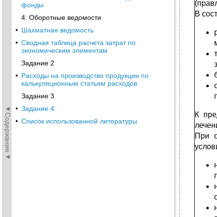
(прав
фонды
В сос
4. Оборотные ведомости
•
Шахматная ведомость
•
Сводная таблица расчета затрат по
экономическим элементам
Задание 2
•
Расходы на производство продукции по
калькуляционным статьям расходов
Задание 3
◄Содержание◄
•
Задание 4
К пре
•
Список использованной литературы
лечен
При о
услов