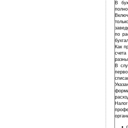
В бух
полно
Включ
тольк
завед
по ра
бухга
Как п
счета
разны
В слу
перв
списа
Указа
форми
расхо
Налог
профе
орган