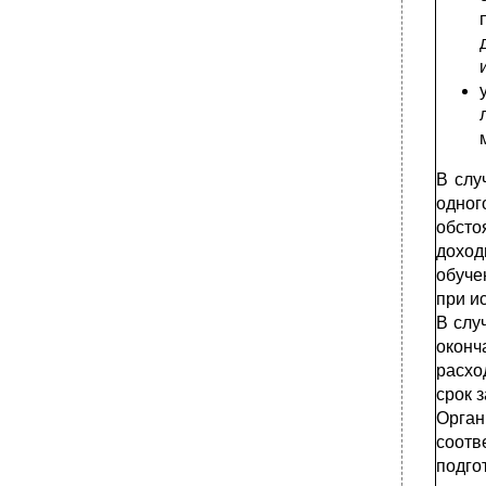
В слу
одно
обсто
доход
обуче
при и
В слу
оконч
расхо
срок 
Орган
соотв
подго