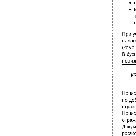
При у
нало
(кома
В бух
произ
у
Начис
по де
страх
Начис
отраж
Докум
расче