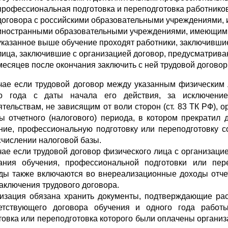
профессиональная подготовка и переподготовка работников
договора с российскими образовательными учреждениями,
иностранными образовательными учреждениями, имеющими
указанное выше обучение проходят работники, заключившие 
лица, заключившие с организацией договор, предусматри­в
месяцев после окончания заклю­чить с ней трудовой договор
чае если трудовой договор между указанным физическим
го года с даты начала его действия, за исключени
ятельствам, не зависящим от воли сто­рон (ст. 83 ТК РФ),
ы отчетно­го (налогового) периода, в котором прекратил
ние, профессиональную подготовку или переподготовку с
счислении налоговой базы.
чае если трудовой договор физического лица с организаци
ания обучения, профессиональной подготовки или пере
ды также включаются во внереализационные доходы отчет
заключения трудового договора.
изация обязана хранить документы, подтверждающие расх
етствующего договора обучения и одного года работы
товка или переподготовка которого были оплачены организ