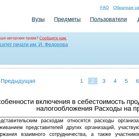
FAQ
Обратная св
Вузы
Предметы
Пользователи
аши авторские права?
Сообщите нам.
итет печати им. И. Федорова
 Предыдущая
1
2
3
4
5
6
обенности включения в себестоимость про
налогообложения Расходы на п
дставительским расходам относятся расходы органи
живанием представителей других организаций, участву
ржания взаимного сотрудничества, а также участник