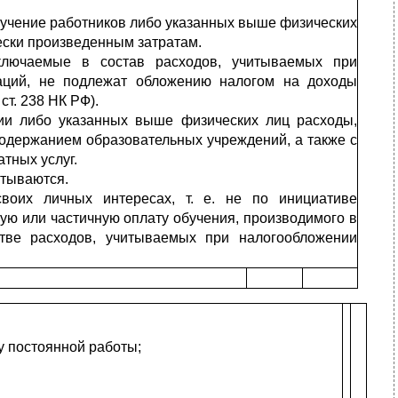
бучение работников либо указанных выше физических
ески произведенным затратам.
ключаемые в состав расходов, учитываемых при
аций, не подлежат обложению налогом на доходы
ст. 238 НК РФ).
ии либо указанных выше физических лиц расходы,
содержанием образовательных учреждений, а также с
тных услуг.
итываются.
своих личных интересах, т. е. не по инициативе
ную или частичную оплату обучения, производимого в
стве расходов, учитываемых при налогообложении
у постоянной работы;