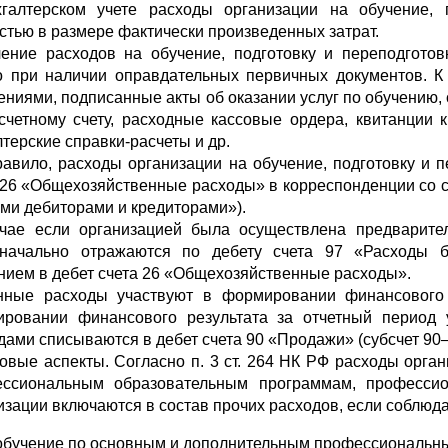
галтерском учете расходы организации на обучение, 
стью в размере фактически произведенных затрат.
ение расходов на обучение, подготовку и переподготов
о при наличии оправдательных первичных документов. К
ениями, подписанные акты об оказании услуг по обучению,
с­четному счету, расходные кассовые ордера, квитанции
лтерские справки-расчеты и др.
равило, расходы организации на обучение, подготовку и п
 26 «Общехозяйственные расходы» в корреспонденции со сче
ми дебиторами и кредиторами»).
чае если организацией была осуществлена предварител
оначально отражаются по дебету счета 97 «Расходы 
нием в дебет счета 26 «Общехозяйст­венные расходы».
нные расходы участвуют в формировании финансового 
ровании финансового результата за отчетный период 
дами списываются в дебет счета 90 «Продажи» (субсчет 90
овые аспекты. Согласно п. 3 ст. 264 НК РФ расходы орг
ссиональным образовательным программам, профессион
изации включаются в состав прочих расходов, если соблюд
обучение по основным и дополнительным профессиональны