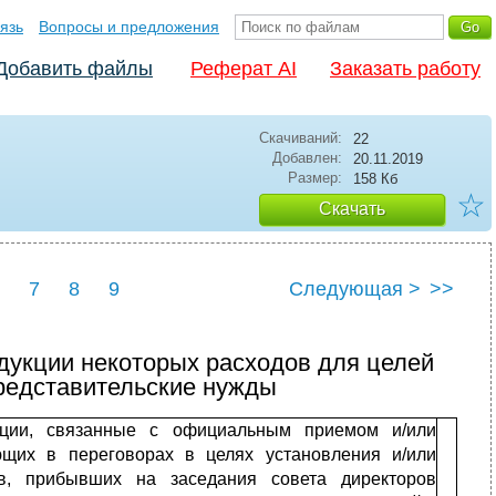
язь
Вопросы и предложения
Добавить файлы
Реферат AI
Заказать работу
Скачиваний:
22
Добавлен:
20.11.2019
Размер:
158 Кб
☆
Скачать
7
8
9
Следующая >
>>
дукции некоторых расходов для целей
редставительские нужды
зации, связанные с официальным приемом и/или
ю­щих в переговорах в целях установления и/или
ов, прибывших на заседания совета директоров