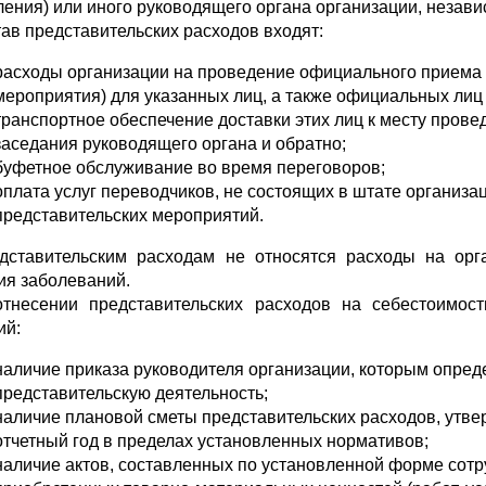
ления) или иного руко­водящего органа организации, незав
тав представительских расходов входят:
расходы организации на проведение официального приема (з
мероприятия) для указанных лиц, а также официальных лиц
транспортное обеспечение доставки этих лиц к месту прове
заседания руководящего органа и обратно;
буфетное обслуживание во время переговоров;
оплата услуг переводчиков, не состоящих в штате организа
представительских мероприятий.
дставительским расходам не относятся расходы на орга
ия заболеваний.
тнесении представительских расходов на себестоимос
ий:
наличие приказа руководителя организации, которым определ
представительскую деятельность;
наличие плановой сметы представительских расходов, утве
отчетный год в пределах установленных нормативов;
наличие актов, составленных по установленной форме сотр