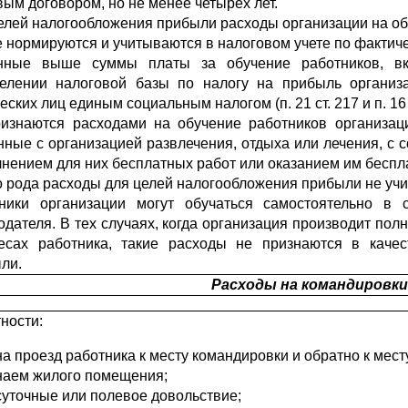
вым договором, но не менее четырех лет.
елей налогообложения прибыли расходы организации на о
е нормируются и учитываются в налоговом учете по фактич
анные выше суммы платы за обучение работников, в
елении налоговой базы по налогу на прибыль организ
ских лиц единым социальным налогом (п. 21 ст. 217 и п. 16 
изнаются расходами на обучение работников организац
нные с организацией развлечения, отдыха или лечения, с 
нением для них бесплатных работ или оказанием им беспла
о рода расходы для целей налогообложения прибыли не уч
ники организации могут обучаться самостоятельно в 
одателя. В тех случаях, когда организация производит пол
есах работника, такие расходы не признаются в каче
ли.
Расходы на командировки
тности:
на проезд работника к месту командировки и обратно к мест
наем жилого помещения;
суточные или полевое довольствие;