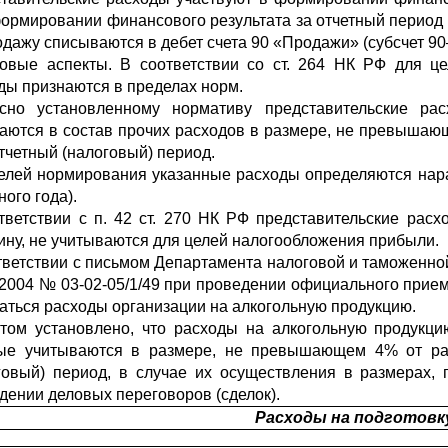
ормировании финансового результата за отчетный период
одажу списываются в дебет счета 90 «Продажи» (субсчет 9
овые аспекты. В соответствии со ст. 264 НК РФ для ц
ды признаются в пределах норм.
сно установленному нормативу представительские рас
аются в состав прочих расходов в размере, не превышающ
отчетный (налоговый) период.
елей нормирования указанные расходы определяются нар
ного года).
тветствии с п. 42 ст. 270 НК РФ представительские ра
ину, не учитываются для целей налогообложения прибыли.
тветствии с письмом Департамента налоговой и таможенн
.2004 № 03-02-05/1/49 при проведении официального прием
аться расходы организа­ции на алкогольную продукцию.
том установлено, что расходы на алкогольную продукци
ые учитываются в размере, не превышающем 4% от рас
говый) период, в случае их осуществления в размерах,
дении деловых переговоров (сделок).
Расходы на подготовк