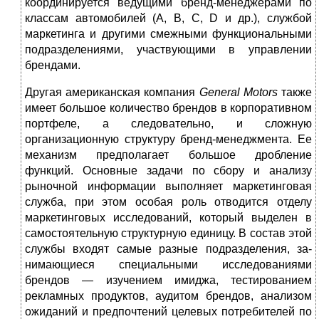
координируется ведущими бренд-менеджерами по
классам автомобилей (А, В, С, D и др.), службой
маркетинга и другими смежными функциональными
подразделениями, участву­ющими в управлении
брендами.
Другая американская компания
General
Motors
также
имеет боль­шое количество брендов в корпоративном
портфеле, а следовательно, и сложную
организационную структуру бренд-менеджмента. Ее
механизм предполагает большое дробление
функций. Основные задачи по сбору и анализу
рыночной информации выполняет маркетинговая
служба, при этом особая роль отводится отделу
маркетинговых ис­следований, который выделен в
самостоятельную структурную еди­ницу. В состав этой
службы входят самые разные подразделения, за­
нимающиеся специальными исследованиями
брендов — изучением имиджа, тестированием
рекламных продуктов, аудитом брендов, ана­лизом
ожиданий и предпочтений целевых потребителей по