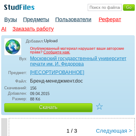
Вузы
Предметы
Пользователи
Реферат
AI
Заказать работу
Upload
Добавил:
Опубликованный материал нарушает ваши авторские
права?
Сообщите нам.
Московский государственный университет
Вуз:
печати им. И. Федорова
[НЕСОРТИРОВАННОЕ]
Предмет:
Бренд-менеджмент
.doc
Файл:
Скачиваний:
156
Добавлен:
09.04.2015
Размер:
88 Кб
☆
Скачать
1 / 3
Следующая >