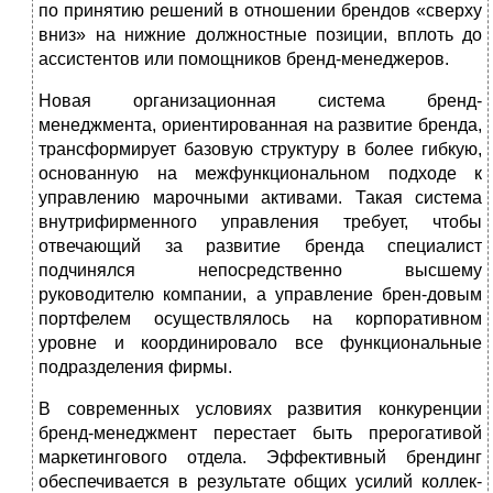
по принятию решений в отношении брендов «сверху
вниз» на нижние должностные позиции, вплоть до
ассистентов или помощников бренд-менеджеров.
Новая организационная система бренд-
менеджмента, ориентирован­ная на развитие бренда,
трансформирует базовую структуру в более гиб­кую,
основанную на межфункциональном подходе к
управлению ма­рочными активами. Такая система
внутрифирменного управления тре­бует, чтобы
отвечающий за развитие бренда специалист
подчинялся непосредственно высшему
руководителю компании, а управление брен-довым
портфелем осуществлялось на корпоративном
уровне и коорди­нировало все функциональные
подразделения фирмы.
В современных условиях развития конкуренции
бренд-менедж­мент перестает быть прерогативой
маркетингового отдела. Эффек­тивный брендинг
обеспечивается в результате общих усилий коллек­