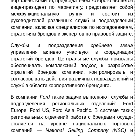
портфеля. Комитет, председателем которого является
вице-президент по маркетингу, представляет собой
межфункциональную группу и состоит из
руководителей различных служб и подразделе­ний
компании, включая специалистов по исследованиям,
стратегиям брендов и экспертов по правовой защите.
Службы и подразделения
среднего звена
управления активно уча­ствуют в координации
стратегий брендов. Центральные службы при­званы
обеспечивать комплексный подход к разработке
стратегий брен­дов компании, контролировать и
согласовывать действия различных подразделений и
служб в области корпоративного брендинга.
В компании
Ford
такие задачи выполняют службы и
подразделе­ния региональных отделений: Ford
Europe, Ford US, Ford Asia Pacific. В системе таких
региональных отделений работа с брендами осуще­
ствляется на уровне национальных торговых
компаний —
National
Selling
Company
(
NSC
)
и