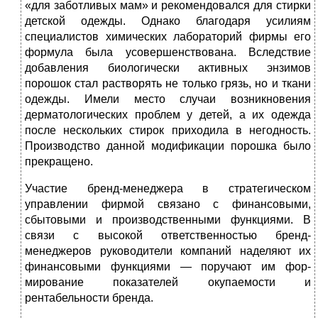
«для за­ботливых мам» и рекомендовался для стирки
детской одежды. Од­нако благодаря усилиям
специалистов химических лабораторий фирмы его
формула была усовершенствована. Вследствие
добавле­ния биологически активных энзимов
порошок стал растворять не только грязь, но и ткани
одежды. Имели место случаи возникнове­ния
дерматологических проблем у детей, а их одежда
после несколь­ких стирок приходила в негодность.
Производство данной модифи­кации порошка было
прекращено.
Участие бренд-менеджера в стратегическом
управлении фирмой связано с финансовыми,
сбытовыми и производственными функциями. В
связи с высокой ответственностью бренд-
менеджеров руководители компаний наделяют их
финансовыми функциями — поручают им фор­
мирование показателей окупаемости и
рентабельности бренда.