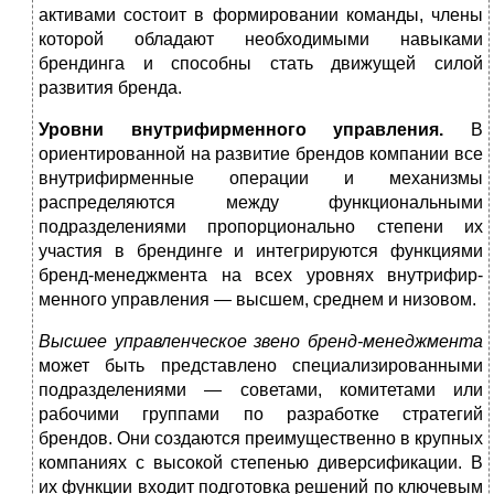
активами состоит в формировании команды, члены
которой обладают необходимыми на­выками
брендинга и способны стать движущей силой
развития бренда.
Уровни внутрифирменного управления.
В
ориентирован­ной на развитие брендов компании все
внутрифирменные операции и механизмы
распределяются между функциональными
подразделе­ниями пропорционально степени их
участия в брендинге и интегри­руются функциями
бренд-менеджмента на всех уровнях внутрифир­
менного управления — высшем, среднем и низовом.
Высшее управленческое звено бренд-менеджмента
может быть пред­ставлено специализированными
подразделениями — советами, коми­тетами или
рабочими группами по разработке стратегий
брендов. Они создаются преимущественно в крупных
компаниях с высокой степе­нью диверсификации. В
их функции входит подготовка решений по ключевым