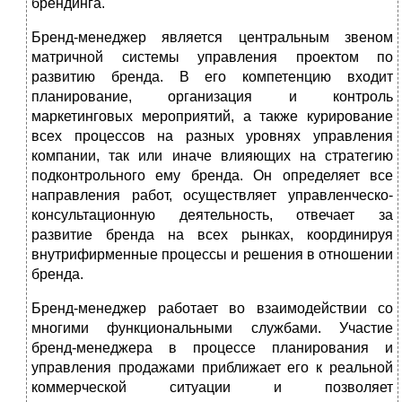
брендинга.
Бренд-менеджер является центральным звеном
матричной сис­темы управления проектом по
развитию бренда. В его компетенцию входит
планирование, организация и контроль
маркетинговых меро­приятий, а также курирование
всех процессов на разных уровнях уп­равления
компании, так или иначе влияющих на стратегию
подконт­рольного ему бренда. Он определяет все
направления работ, осуще­ствляет управленческо-
консультационную деятельность, отвечает за
развитие бренда на всех рынках, координируя
внутрифирменные про­цессы и решения в отношении
бренда.
Бренд-менеджер работает во взаимодействии со
многими функ­циональными службами. Участие
бренд-менеджера в процессе пла­нирования и
управления продажами приближает его к реальной
ком­мерческой ситуации и позволяет