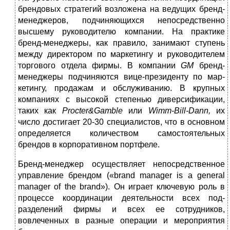
брендовых стратегий возложена на ведущих бренд-
менеджеров, подчиняющих­ся непосредственно
высшему руководителю компании. На практике
бренд-менеджеры, как правило, занимают ступень
между директором по маркетингу и руководителем
торгового отдела фирмы. В ком­пании
GM
бренд-
менеджеры подчиняются вице-президенту по мар­
кетингу, продажам и обслуживанию. В крупных
компаниях с высо­кой степенью диверсификации,
таких как
Procter
&
Gamble
или
Wimm
-
Bill
-
Dann
,
их
число достигает 20-30 специалистов, что в ос­новном
определяется количеством самостоятельных
брендов в кор­поративном портфеле.
Бренд-менеджер осуществляет непосредственное
управление брендом («brand manager is a general
manager of the brand»). Он игра­ет ключевую роль в
процессе координации деятельности всех под­
разделений фирмы и всех ее сотрудников,
вовлеченных в разные опе­рации и мероприятия