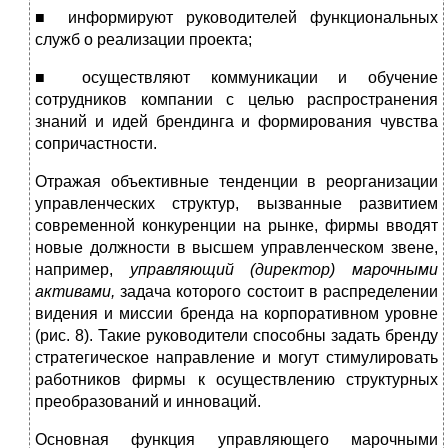
■ информируют руководителей функциональных
служб о реа­лизации проекта;
■ осуществляют коммуникации и обучение
сотрудников компа­нии с целью распространения
знаний и идей брендинга и фор­мирования чувства
сопричастности.
Отражая объективные тенденции в реорганизации
управленче­ских структур, вызванные развитием
современной конкуренции на рынке, фирмы вводят
новые должности в высшем управленческом звене,
например,
управляющий (директор) марочными
активами,
задача которого состоит в распределении
видения и миссии бренда на корпоративном уровне
(рис. 8). Такие руководители способны за­дать бренду
стратегическое направление и могут стимулировать
ра­ботников фирмы к осуществлению структурных
преобразований и инноваций.
Основная функция управляющего марочными