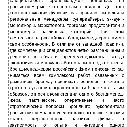
Специальность бренд-менджер появилась на
российском рынке относительно недавно. До этого
соответствующие функции, как пра­вило, выполняли
региональные менеджеры, супервайзеры, эккаунт-
менеджеры, маркетологи, торговые представители и
менеджеры раз­личных категорий. При этом
деятельность российских бренд-менед­жеров имеет
свои особенности. В отличие от западной практики,
где компетенции специалистов четко разграничены и
решения в области бренд-менеджмента всегда
экономически и научно обоснованы и подготовлены,
бренд-менеджерам российских фирм приходится за­
ниматься всем комплексом работ, связанных с
развитием бренда, при­нимать решения в сжатые
сроки и в условиях ограниченности бюд­жетов. Таким
образом, относя к компетенции одного бренд-менед­
жера тактические, оперативные и часто
стратегические вопросы брендинга, руководители
российских компаний увеличивают рыноч­ные риски и
ставят перспективное развитие фирмы в
зависимость от опыта и интуиции одного