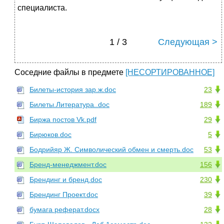
специалиста.
1 / 3
Следующая >
Соседние файлы в предмете
[НЕСОРТИРОВАННОЕ]
Билеты-история зар.ж.doc
23
Билеты.Литература..doc
189
Биржа постов Vk.pdf
29
Бирюков.doc
5
Бодрийяр Ж. Символический обмен и смерть.doc
53
Бренд-менеджмент.doc
156
Брендинг и бренд.doc
230
Брендинг Проект.doc
39
бумага реферат.docx
28