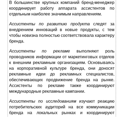
В большинстве крупных компаний бренд-менеджер
координиру­ет работу аппарата ассистентов по
отдельным наиболее значимым направлениям.
Ассистенты по развитию продукта
следят за
внедрением инно­ваций в новые продукты, с тем
чтобы новизна полностью соответ­ствовала характеру
бренда.
Ассистенты по рекламе
выполняют роль
проводников информа­ции от маркетинговых отделов
к внешним рекламным организаци­ям. Основываясь
на корпоративной культуре бренда, они доносят
рекламные идеи до рекламных специалистов,
обеспечивающих про­движение бренда на рынке.
Ассистенты по рекламе также координи­руют
международные рекламные кампании.
Ассистенты по исследованиям
изучают реакцию
потребительс­ких аудиторий на все коммуникации
бренда на локальных рынках и координируют