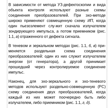
В зависимости от метода УЗ-дефектоскопии и вида
объекта контроля используют разные схемы
соединения преобразователей. При эхо-методе
широко применяют совмещенную схему
ИП,
когда
один пьезоэлемент слу-жит сначала излучателем
зондирующего импульса, а по­том приемником (рис.
1.1,
а
) отраженного от дефекта сигнала.
В теневом и зеркальном методах (рис. 1.1,
б, в
) при­
меняется раздельная схема соединения
преобразовате­лей: один из них служит излучателем
энергии (от гене­ратора), а другой принимает
прошедший через контро­лируемое соединение
импульс.
Наконец, для эхо-зеркального и эхо-теневого
методов используют раздельно-совмещенную (PC)
схему соеди­нения двух преобразователей, когда
каждый из них мо­жет поочередно быть либо
излучателем, либо приемни­ком (рис. 1.1,
г, д).