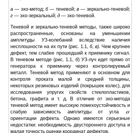
а
— эхо-метод;
б
— теневой;
в
— зеркально-теневой;
г —
эхо-зеркальный;
д —
эхо-теневой.
Теневой и зеркально-теневой методы, также широко
распространенные, основаны на уменьшении
амплитуды УЗ-колебаний вследствие наличия
несплошности на их пути (рис. 1.1,
б
,
в).
Чем крупнее
дефект, тем слабее прошедший к приемнику сигнал.
В теневом методе (рис. 1.1,
б
) УЗ-луч идет прямо от
генератора к прием­нику через контролируемый
металл. Теневой метод при­меняют в основном для
контроля проката малой и сред­ней толщины,
некоторых резиновых изделий (покрышек колес), для
исследования упругих свойств стеклопласти­ков,
бетона, графита и т. д. В отличие от эхо-метода
теневой метод имеет высокую помехоустойчивость и
слабую зависимость амплитуды от угла
ориентации дефекта. Однако имеются серьезные
недостатки: необходимость двустороннего доступа и
малая точность оценки коорди­нат дефектов.