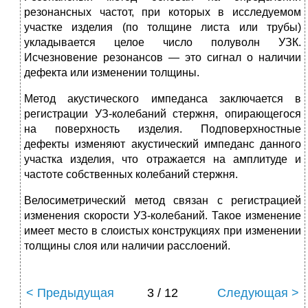
резонансных частот, при которых в исследуемом
участке изделия (по толщине листа или трубы)
укладыва­ется целое число полуволн УЗК.
Исчезновение резонансов — это сигнал о наличии
дефекта или изменении тол­щины.
Метод акустического импеданса за­ключается в
регистрации УЗ-колебаний стержня, опи­рающегося
на поверхность изделия. Подповерхностные
дефекты изменяют акустический импеданс данного
участка изделия, что отражается на амплитуде и
частоте соб­ственных колебаний стержня.
Велосиметрический метод связан с ре­гистрацией
изменения скорости УЗ-колебаний. Такое изменение
имеет место в слоистых конструкциях при из­менении
толщины слоя или наличии расслоений.
< Предыдущая
3 / 12
Следующая >