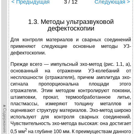
< Предыдущая
3 / 12
Следующая >
1.3. Методы ультразвуковой
дефектоскопии
Для контроля материалов и сварных соединений
при­меняют следующие основные методы УЗ-
дефектоскопии.
Прежде всего — импульсный эхо-метод (рис. 1.1, а),
основанный на отражении УЗ-колебаний от
несплошности (отражателя), причем амплитуда эхо-
сигнала пропорциональна площади этого
отражателя. Этим методом контролируют поковки,
штамповки, про­кат, термообработанное литье,
пластмассы, измеряют толщину металлов и
►Содержание►
оценивают структуру материалов. Эхо-метод широко
используют для контроля сварных соединений.
Чувствительность эхо-метода высокая: она до­стигает
2
0,5 мм
на глубине 100 мм. К преимуществам дан­ного