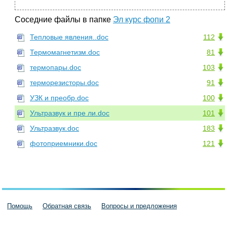
Соседние файлы в папке
Эл курс фопи 2
Тепловые явления..doc
112
Термомагнетизм.doc
81
термопары.doc
103
терморезисторы.doc
91
УЗК и преобр.doc
100
Ультразвук и пре ли.doc
101
Ультразвук.doc
183
фотоприемники.doc
121
Помощь
Обратная связь
Вопросы и предложения