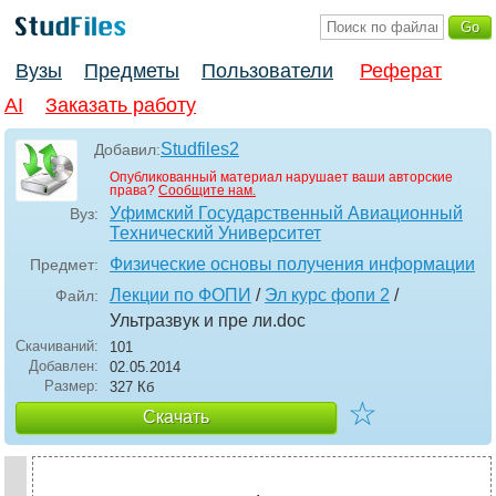
Вузы
Предметы
Пользователи
Реферат
AI
Заказать работу
Studfiles2
Добавил:
Опубликованный материал нарушает ваши авторские
права?
Сообщите нам.
Уфимский Государственный Авиационный
Вуз:
Технический Университет
Физические основы получения информации
Предмет:
Лекции по ФОПИ
/
Эл курс фопи 2
/
Файл:
Ультразвук и пре ли
.doc
Скачиваний:
101
Добавлен:
02.05.2014
Размер:
327 Кб
☆
Скачать