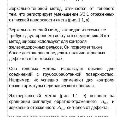
Зеркально-теневой метод отличается от те­невого
тем, что регистрирует уменьшение УЗК, отражен­ных
от нижней поверхности листа (рис. 1.1,
в
).
Зеркально-теневой метод, как видно из схемы, не
тре­бует двустороннего доступа к соединению. Этот
метод широко используют для контроля
железнодорожных рель­сов. Он позволяет также
более достоверно определять наличие корневых
дефектов в стыковых швах.
Оба теневых метода используют обычно для
соедине­ний с грубообработанной поверхностью.
Например, их успешно применяют для контроля
стыков арматуры пе­риодического профиля.
Эхо-зеркальный метод (рис. 1.1,
г
) основан на
сравнении амплитуд обратно-отраженного
и
зеркально-отраженного
сигналов от дефекта.