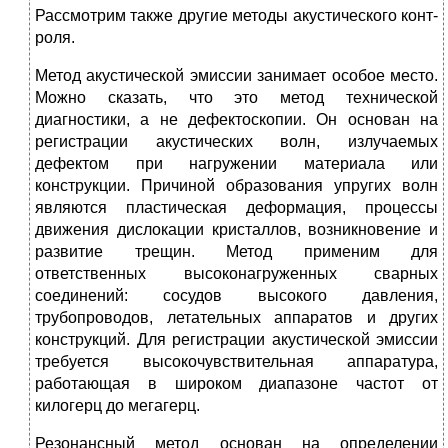
Рассмотрим также другие методы акустического конт­
роля.
Метод акустической эмиссии занимает особое место.
Можно сказать, что это метод технической
диагностики, а не дефектоскопии. Он основан на
регист­рации акустических волн, излучаемых
дефектом при нагружении материала или
конструкции. Причиной об­разования упругих волн
являются пластическая дефор­мация, процессы
движения дислокации кристаллов, во­зникновение и
развитие трещин. Метод применим для
ответственных высоконагруженных сварных
соединений: сосудов высокого давления,
трубопроводов, летательных аппаратов и других
конструкций. Для регистрации акус­тической эмиссии
требуется высокочувствительная аппа­ратура,
работающая в широком диапазоне частот от
килогерц до мегагерц.
Резонансный метод основан на определении