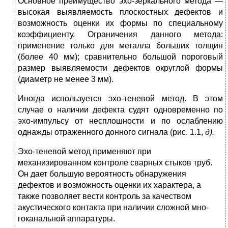
Основное преимущество эхо-зеркального метода —
высокая выявляемость плоскостных дефектов и
возмож­ность оценки их формы по специальному
коэффициенту. Ограничения данного метода:
примене­ние только для металла больших толщин
(более 40 мм); сравнительно большой пороговый
размер выявляемоcти дефектов округлой формы
(диаметр не менее 3 мм).
Иногда используется эхо-теневой метод. В этом
случае о наличии дефекта судят одновременно по
эхо-импульсу от несплошности и по ослаблению
однаж­ды отраженного донного сигнала (рис. 1.1,
д).
Эхо-теневой метод применяют при
механизированном контроле сварных стыков труб.
Он дает большую вероят­ность обнаружения
дефектов и возможность оценки их характера, а
также позволяет вести контроль за качест­вом
акустического контакта при наличии сложной мно­
гоканальной аппаратуры.