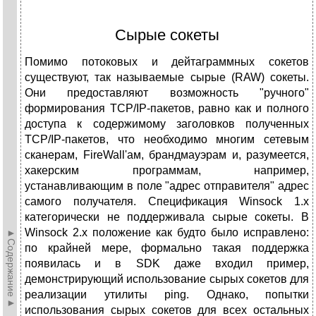
Сырые сокеты
Помимо потоковых и дейтаграммных сокетов
существуют, так называемые сырые (RAW) сокеты.
Они предоставляют возможность "ручного"
формирования TCP/IP-пакетов, равно как и полного
доступа к содержимому заголовков полученных
TCP/IP-пакетов, что необходимо многим сетевым
сканерам, FireWall'ам, брандмауэрам и, разумеется,
хакерским программам, например,
устанавливающим в поле "адрес отправителя" адрес
самого получателя. Спецификация Winsock 1.x
категорически не поддерживала сырые сокеты. В
Winsock 2.x положение как будто было исправлено:
►Содержание►
по крайней мере, формально такая поддержка
появилась и в SDK даже входил пример,
демонстрирующий использование сырых сокетов для
реализации утилиты ping. Однако, попытки
использования сырых сокетов для всех остальных