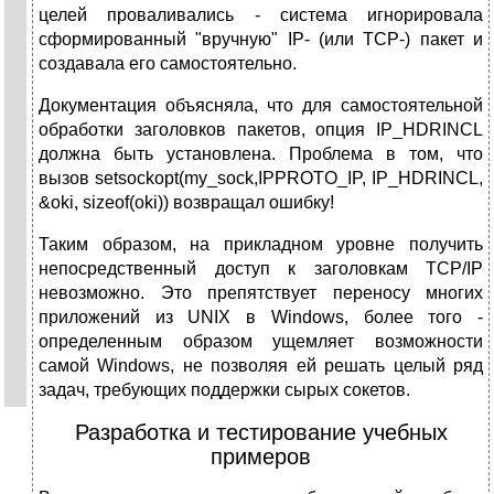
целей проваливались - система игнорировала
сформированный "вручную" IP- (или TCP-) пакет и
создавала его самостоятельно.
Документация объясняла, что для самостоятельной
обработки заголовков пакетов, опция IP_HDRINCL
должна быть установлена. Проблема в том, что
вызов setsockopt(my_sock,IPPROTO_IP, IP_HDRINCL,
&oki, sizeof(oki)) возвращал ошибку!
Таким образом, на прикладном уровне получить
непосредственный доступ к заголовкам TCP/IP
невозможно. Это препятствует переносу многих
приложений из UNIX в Windows, более того -
определенным образом ущемляет возможности
самой Windows, не позволяя ей решать целый ряд
задач, требующих поддержки сырых сокетов.
Разработка и тестирование учебных
примеров