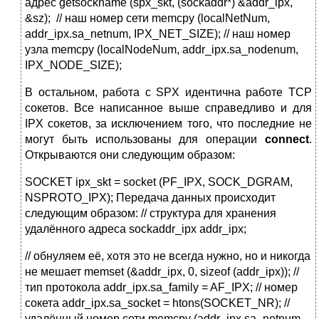
адрес getsockname (spx_skt, (sockaddr*) &addr_ipx,
&sz); // наш номер сети memcpy (localNetNum,
addr_ipx.sa_netnum, IPX_NET_SIZE); // наш номер
узла memcpy (localNodeNum, addr_ipx.sa_nodenum,
IPX_NODE_SIZE);
В остальном, работа с SPX идентична работе TCP
сокетов. Все написанное выше справедливо и для
IPX сокетов, за исключением того, что последние не
могут быть использованы для операции
connect
.
Открываются они следующим образом:
SOCKET ipx_skt = socket (PF_IPX, SOCK_DGRAM,
NSPROTO_IPX); Передача данных происходит
следующим образом: // структура для хранения
удалённого адреса sockaddr_ipx addr_ipx;
// обнуляем её, хотя это не всегда нужно, но и никогда
не мешает memset (&addr_ipx, 0, sizeof (addr_ipx)); //
тип протокола addr_ipx.sa_family = AF_IPX; // номер
сокета addr_ipx.sa_socket = htons(SOCKET_NR); //
удалённый номер сети memcpy (addr_ipx.sa_netnum,