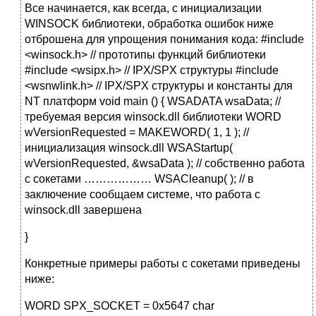
Все начинается, как всегда, с инициализации
WINSOCK библиотеки, обработка ошибок ниже
отброшена для упрощения понимания кода: #include
<winsock.h> // прототипы функций библиотеки
#include <wsipx.h> // IPX/SPX структуры #include
<wsnwlink.h> // IPX/SPX структуры и константы для
NT платформ void main () { WSADATA wsaData; //
требуемая версия winsock.dll библиотеки WORD
wVersionRequested = MAKEWORD( 1, 1 ); //
инициализация winsock.dll WSAStartup(
wVersionRequested, &wsaData ); // собственно работа
с сокетами ……………… WSACleanup( ); // в
заключение сообщаем системе, что работа с
winsock.dll завершена
}
Конкретные примеры работы с сокетами приведены
ниже:
WORD SPX_SOCKET = 0x5647 char