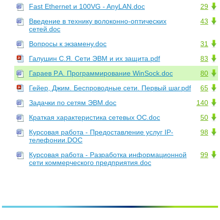
Fast Ethernet и 100VG - AnyLAN.doc
29
Введение в технику волоконно-оптических
43
сетей.doc
Вопросы к экзамену.doc
31
Галушин С.Я. Сети ЭВМ и их защита.pdf
83
Гараев Р.А. Программирование WinSock.doc
80
Гейер, Джим. Беспроводные сети. Первый шаг.pdf
65
Задачки по сетям ЭВМ.doc
140
Краткая характеристика сетевых ОС.doc
50
Курсовая работа - Предоставление услуг IP-
98
телефонии.DOC
Курсовая работа - Разработка информационной
99
сети коммерческого предприятия.doc