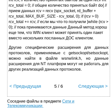
rcv_total = 0; // общее количество принятых байт do{ //
прием данных rcv = recv (spx_socket, rd_buffer +
rcv_total, MAX_BUF_SIZE - rcv_total, 0); if (rcv > 0)
rcv_total += rcv; // если мы что-то получили }while (rcv >
0); // пока принимаются данные Данный метод хорош
еще тем, что WIN клиент может принять один пакет
вместо нескольких посланных ДОС клиентом.
Другие специфические расширения для данных
протоколов, применяемые с getsockopt/setsockopt,
можно найти в файле wsnwlink.h, но данные
расширения для NT платформ могут не работать для
других реализаций данных протоколов.
< Предыдущая
5 / 6
Следующая >
Соседние файлы в предмете
Сети и
Телекоммуникации