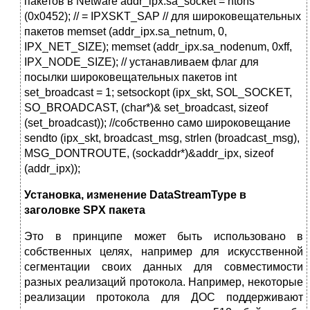
пакетов в Netware addr_ipx.sa_socket = htons
(0x0452); // = IPXSKT_SAP // для широковещательных
пакетов memset (addr_ipx.sa_netnum, 0,
IPX_NET_SIZE); memset (addr_ipx.sa_nodenum, 0xff,
IPX_NODE_SIZE); // устанавливаем флаг для
посылки широковещательных пакетов int
set_broadcast = 1; setsockopt (ipx_skt, SOL_SOCKET,
SO_BROADCAST, (char*)& set_broadcast, sizeof
(set_broadcast)); //собственно само широковещание
sendto (ipx_skt, broadcast_msg, strlen (broadcast_msg),
MSG_DONTROUTE, (sockaddr*)&addr_ipx, sizeof
(addr_ipx));
Установка, изменение DataStreamType в
заголовке SPX пакета
Это в принципе может быть использовано в
собственных целях, например для искусственной
сегментации своих данных для совместимости
разных реализаций протокола. Например, некоторые
реализации протокола для ДОС поддерживают