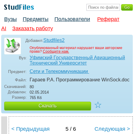
Вузы
Предметы
Пользователи
Реферат
AI
Заказать работу
Studfiles2
Добавил:
Опубликованный материал нарушает ваши авторские
права?
Сообщите нам.
Уфимский Государственный Авиационный
Вуз:
Технический Университет
Сети и Телекоммуникации
Предмет:
Гараев Р.А. Программирование WinSock
.doc
Файл:
Скачиваний:
80
Добавлен:
02.05.2014
Размер:
765 Кб
☆
Скачать
< Предыдущая
5 / 6
Следующая >