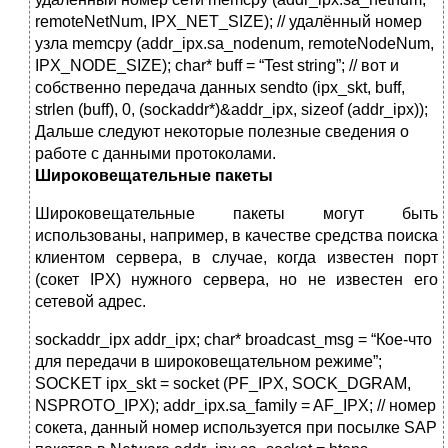
remoteNetNum, IPX_NET_SIZE); // удалённый номер
узла memcpy (addr_ipx.sa_nodenum, remoteNodeNum,
IPX_NODE_SIZE); char* buff = “Test string”; // вот и
собственно передача данных sendto (ipx_skt, buff,
strlen (buff), 0, (sockaddr*)&addr_ipx, sizeof (addr_ipx));
Дальше следуют некоторые полезные сведения о
работе с данными протоколами.
Широковещательные пакеты
Широковещательные пакеты могут быть
использованы, например, в качестве средства поиска
клиентом сервера, в случае, когда известен порт
(сокет IPX) нужного сервера, но не известен его
сетевой адрес.
sockaddr_ipx addr_ipx; char* broadcast_msg = “Кое-что
для передачи в широковещательном режиме”;
SOCKET ipx_skt = socket (PF_IPX, SOCK_DGRAM,
NSPROTO_IPX); addr_ipx.sa_family = AF_IPX; // номер
сокета, данный номер используется при посылке SAP