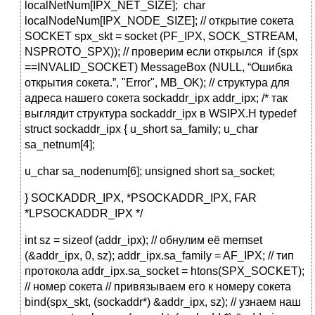
localNetNum[IPX_NET_SIZE]; char
localNodeNum[IPX_NODE_SIZE]; // открытие сокета
SOCKET spx_skt = socket (PF_IPX, SOCK_STREAM,
NSPROTO_SPX)); // проверим если открылся if (spx
==INVALID_SOCKET) MessageBox (NULL, “Ошибка
открытия сокета.”, "Error", MB_OK); // структура для
адреса нашего сокета sockaddr_ipx addr_ipx; /* так
выглядит структура sockaddr_ipx в WSIPX.H typedef
struct sockaddr_ipx { u_short sa_family; u_char
sa_netnum[4];
u_char sa_nodenum[6]; unsigned short sa_socket;
} SOCKADDR_IPX, *PSOCKADDR_IPX, FAR
*LPSOCKADDR_IPX */
int sz = sizeof (addr_ipx); // обнулим её memset
(&addr_ipx, 0, sz); addr_ipx.sa_family = AF_IPX; // тип
протокола addr_ipx.sa_socket = htons(SPX_SOCKET);
// номер сокета // привязываем его к номеру сокета
bind(spx_skt, (sockaddr*) &addr_ipx, sz); // узнаем наш