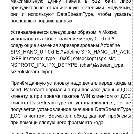
максимальную длину пакета в 512 байт, либо
принудительно ограниченную сетевыми модулями,
они и используют DataStreamType, чтобы указать
последнюю порцию данных.
Устанавливается следующим образом: // Можно
использовать любое значение между 0 - 0xfd //
следующие значения зарезервированы // #define
SPX_HANG_UP 0xFE // #define SPX_HANG_UP_ACK
0xFF int stream_type = 0x05; setsockopt (spx_skt,
NSPROTO_IPX, IPX_DSTYPE, (char*)&stream_type,
sizeof(stream_type);
Причём данную установку надо делать перед каждым
send. Работает нормально при посылке данных ДОС
клиенту, а при приеме пакетов WIN клиентом от ДОС
клиента DataStreamType не устанавливается, т.е. не
получается установленное значение DataStreamType
ДОС клиентом. Возможен обход данной проблемы
при помощи следующего фрагмента кода:
int rcv; // количество принятых байтов за один recv int