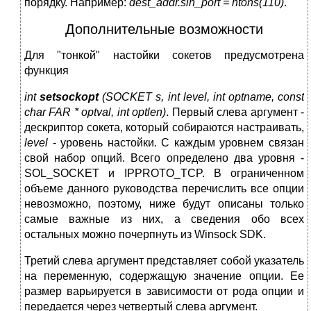
порядку. Например:
dest_addr.sin_port = htons(110)
.
Дополнительные возможности
Для "тонкой" настойки сокетов предусмотрена
функция
int
setsockopt
(SOCKET s, int level, int optname, const
char FAR * optval, int optlen)
. Первый слева аргумент -
дескриптор сокета, который собираются настраивать,
level
- уровень настойки. С каждым уровнем связан
свой набор опций. Всего определено два уровня -
SOL_SOCKET и IPPROTO_TCP. В ограниченном
объеме данного руководства перечислить все опции
невозможно, поэтому, ниже будут описаны только
самые важные из них, а сведения обо всех
остальных можно почерпнуть из Winsock SDK.
Третий слева аргумент представляет собой указатель
на переменную, содержащую значение опции. Ее
размер варьируется в зависимости от рода опции и
передается через четвертый слева аргумент.