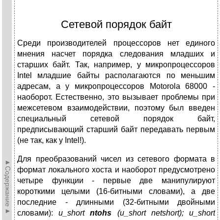
Сетевой порядок байт
Среди производителей процессоров нет единого
мнения насчет порядка следования младших и
старших байт. Так, например, у микропроцессоров
Intel младшие байты располагаются по меньшим
адресам, а у микропроцессоров Motorola 68000 -
наоборот. Естественно, это вызывает проблемы при
межсетевом взаимодействии, поэтому был введен
специальный сетевой порядок байт,
предписывающий старший байт передавать первым
(не так, как у Intel!).
Для преобразований чисел из сетевого формата в
►Содержание►
формат локального хоста и наоборот предусмотрено
четыре функции - первые две манипулируют
короткими целыми (16-битными словами), а две
последние - длинными (32-битными двойными
словами):
u_short
ntohs
(u_short netshort); u_short