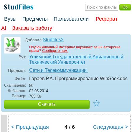
Вузы
Предметы
Пользователи
Реферат
AI
Заказать работу
Studfiles2
Добавил:
Опубликованный материал нарушает ваши авторские
права?
Сообщите нам.
Уфимский Государственный Авиационный
Вуз:
Технический Университет
Сети и Телекоммуникации
Предмет:
Гараев Р.А. Программирование WinSock
.doc
Файл:
Скачиваний:
80
Добавлен:
02.05.2014
Размер:
765 Кб
☆
Скачать
< Предыдущая
4 / 6
Следующая >