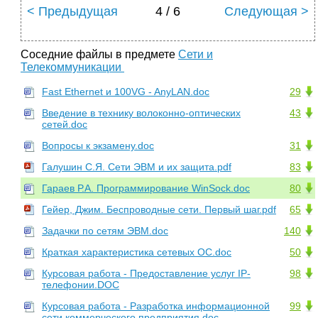
< Предыдущая
4 / 6
Следующая >
Соседние файлы в предмете
Сети и
Телекоммуникации
Fast Ethernet и 100VG - AnyLAN.doc
29
Введение в технику волоконно-оптических
43
сетей.doc
Вопросы к экзамену.doc
31
Галушин С.Я. Сети ЭВМ и их защита.pdf
83
Гараев Р.А. Программирование WinSock.doc
80
Гейер, Джим. Беспроводные сети. Первый шаг.pdf
65
Задачки по сетям ЭВМ.doc
140
Краткая характеристика сетевых ОС.doc
50
Курсовая работа - Предоставление услуг IP-
98
телефонии.DOC
Курсовая работа - Разработка информационной
99
сети коммерческого предприятия.doc