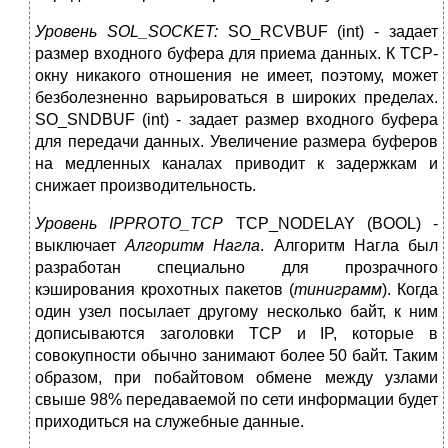
Уровень SOL_SOCKET:
SO_RCVBUF (int) - задает
размер входного буфера для приема данных. К TCP-
окну никакого отношения не имеет, поэтому, может
безболезненно варьироваться в широких пределах.
SO_SNDBUF (int) - задает размер входного буфера
для передачи данных. Увеличение размера буферов
на медленных каналах приводит к задержкам и
снижает производительность.
Уровень IPPROTO_TCP
TCP_NODELAY (BOOL) -
выключает
Алгоритм Нагла
. Алгоритм Нагла был
разработан специально для прозрачного
кэширования крохотных пакетов (
тиниграмм
). Когда
один узел посылает другому несколько байт, к ним
дописываются заголовки TCP и IP, которые в
совокупности обычно занимают более 50 байт. Таким
образом, при побайтовом обмене между узлами
свыше 98% передаваемой по сети информации будет
приходиться на служебные данные.