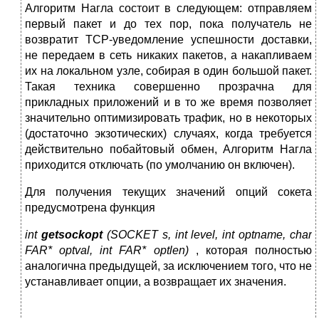
Алгоритм Нагла состоит в следующем: отправляем
первый пакет и до тех пор, пока получатель не
возвратит TCP-уведомление успешности доставки,
не передаем в сеть никаких пакетов, а накапливаем
их на локальном узле, собирая в один большой пакет.
Такая техника совершенно прозрачна для
прикладных приложений и в то же время позволяет
значительно оптимизировать трафик, но в некоторых
(достаточно экзотических) случаях, когда требуется
действительно побайтовый обмен, Алгоритм Нагла
приходится отключать (по умолчанию он включен).
Для получения текущих значений опций сокета
предусмотрена функция
int
getsockopt
(SOCKET s, int level, int optname, char
FAR* optval, int FAR* optlen)
, которая полностью
аналогична предыдущей, за исключением того, что не
устанавливает опции, а возвращает их значения.