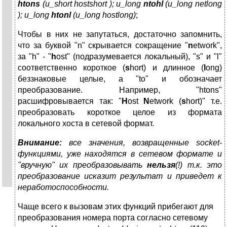
htons
(u_short hostshort ); u_long
ntohl
(u_long netlong
); u_long
htonl
(u_long hostlong)
;
Чтобы в них не запутаться, достаточно запомнить,
что за буквой "n" скрывается сокращение "
n
etwork",
за "h" - "
h
ost" (подразумевается локальный), "s" и "l"
соответственно короткое (
s
hort) и длинное (
l
ong)
беззнаковые целые, а "to" и обозначает
преобразование. Например, "htons"
расшифровывается так: "
H
ost
N
etwork (
s
hort)" т.е.
преобразовать короткое целое из формата
локального хоста в сетевой формат.
Внимание:
все значения, возвращенные socket-
функциями, уже находятся в сетевом формате и
"вручную" их преобразовывать
нельзя
(!) т.к. это
преобразование исказит результат и приведет к
неработоспособности.
Чаще всего к вызовам этих функций прибегают для
преобразования номера порта согласно сетевому