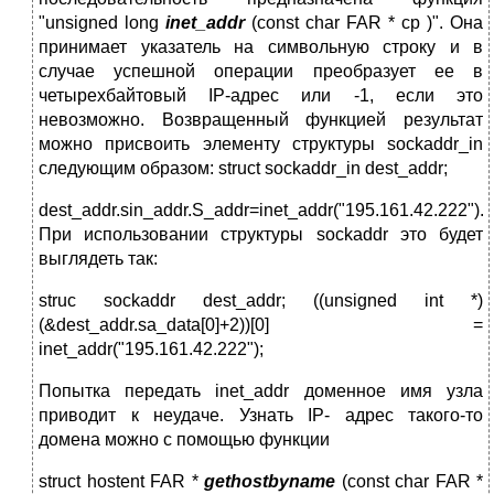
"unsigned long
inet_addr
(const char FAR * cp )". Она
принимает указатель на символьную строку и в
случае успешной операции преобразует ее в
четырехбайтовый IP-адрес или -1, если это
невозможно. Возвращенный функцией результат
можно присвоить элементу структуры sockaddr_in
следующим образом: struct sockaddr_in dest_addr;
dest_addr.sin_addr.S_addr=inet_addr("195.161.42.222").
При использовании структуры sockaddr это будет
выглядеть так:
struc sockaddr dest_addr; ((unsigned int *)
(&dest_addr.sa_data[0]+2))[0] =
inet_addr("195.161.42.222");
Попытка передать inet_addr доменное имя узла
приводит к неудаче. Узнать IP- адрес такого-то
домена можно с помощью функции
struct hostent FAR *
gethostbyname
(const char FAR *