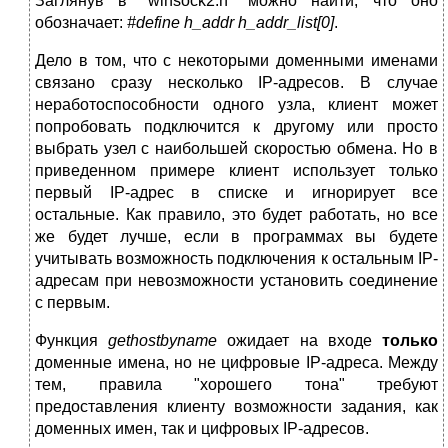
Заглянув в "winsock2.h" можно найти, что оно
обозначает:
#define h_addr h_addr_list[0]
.
Дело в том, что с некоторыми доменными именами
связано сразу несколько IP-адресов. В случае
неработоспособности одного узла, клиент может
попробовать подключится к другому или просто
выбрать узел с наибольшей скоростью обмена. Но в
приведенном примере клиент использует только
первый IP-адрес в списке и игнорирует все
остальные. Как правило, это будет работать, но все
же будет лучше, если в программах вы будете
учитывать возможность подключения к остальным IP-
адресам при невозможности установить соединение
с первым.
Функция
gethostbyname
ожидает на входе
только
доменные имена, но не цифровые IP-адреса. Между
тем, правила "хорошего тона" требуют
предоставления клиенту возможности задания, как
доменных имен, так и цифровых IP-адресов.