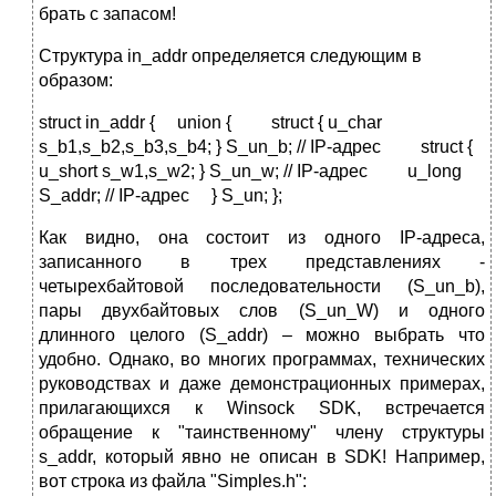
брать с запасом!
Структура in_addr определяется следующим в
образом:
struct in_addr { union { struct { u_char
s_b1,s_b2,s_b3,s_b4; } S_un_b; // IP-адрес struct {
u_short s_w1,s_w2; } S_un_w; // IP-адрес u_long
S_addr; // IP-адрес } S_un; };
Как видно, она состоит из одного IP-адреса,
записанного в трех представлениях -
четырехбайтовой последовательности (S_un_b),
пары двухбайтовых слов (S_un_W) и одного
длинного целого (S_addr) – можно выбрать что
удобно. Однако, во многих программах, технических
руководствах и даже демонстрационных примерах,
прилагающихся к Winsock SDK, встречается
обращение к "таинственному" члену структуры
s_addr, который явно не описан в SDK! Например,
вот строка из файла "Simples.h":