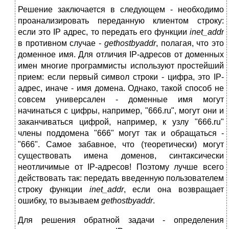
Решение заключается в следующем - необходимо
проанализировать переданную клиентом строку:
если это IP адрес, то передать его функции
inet_addr
в противном случае -
gethostbyaddr
, полагая, что это
доменное имя. Для отличия IP-адресов от доменных
имен многие программисты используют простейший
прием: если первый символ строки - цифра, это IP-
адрес, иначе - имя домена. Однако, такой способ не
совсем универсален - доменные имя могут
начинаться с цифры, например, "666.ru", могут они и
заканчиваться цифрой, например, к узлу "666.ru"
члены поддомена "666" могут так и обращаться -
"666". Самое забавное, что (теоретически) могут
существовать имена доменов, синтаксически
неотличимые от IP-адресов! Поэтому лучше всего
действовать так: передать введенную пользователем
строку функции
inet_addr
, если она возвращает
ошибку, то вызываем
gethostbyaddr
.
Для решения обратной задачи - определения