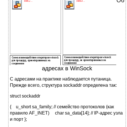
Об
адресах в WinSock
С адресами на практике наблюдается путаница.
Прежде всего, структура sockaddr определена так:
struct sockaddr
{ u_short sa_family; // семейство протоколов (как
правило AF_INET) char sa_data[14]; // IP-адрес узла
и порт };