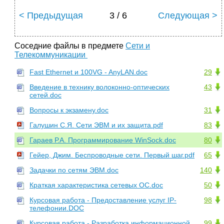
< Предыдущая
3 / 6
Следующая >
Соседние файлы в предмете
Сети и
Телекоммуникации
Fast Ethernet и 100VG - AnyLAN.doc
29
Введение в технику волоконно-оптических
43
сетей.doc
Вопросы к экзамену.doc
31
Галушин С.Я. Сети ЭВМ и их защита.pdf
83
Гараев Р.А. Программирование WinSock.doc
80
Гейер, Джим. Беспроводные сети. Первый шаг.pdf
65
Задачки по сетям ЭВМ.doc
140
Краткая характеристика сетевых ОС.doc
50
Курсовая работа - Предоставление услуг IP-
98
телефонии.DOC
Курсовая работа - Разработка информационной
99