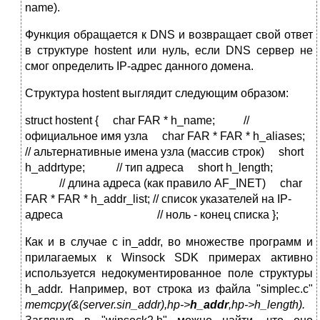
name).
Функция обращается к DNS и возвращает свой ответ
в структуре hostent или нуль, если DNS сервер не
смог определить IP-адрес данного домена.
Структура hostent выглядит следующим образом:
struct hostent { char FAR * h_name; //
официальное имя узла char FAR * FAR * h_aliases;
// альтернативные имена узла (массив строк) short
h_addrtype; // тип адреса short h_length;
// длина адреса (как правило AF_INET) char
FAR * FAR * h_addr_list; // список указателей на IP-
адреса // ноль - конец списка };
Как и в случае с in_addr, во множестве программ и
прилагаемых к Winsock SDK примерах активно
используется недокументированное поле структуры
h_addr. Например, вот строка из файла "simplec.c"
memcpy(&(server.sin_addr),hp->
h_addr
,hp->h_length).