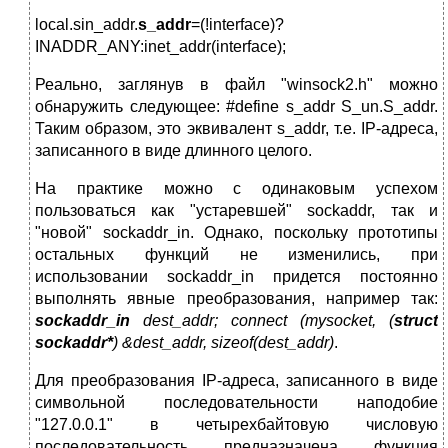
local.sin_addr.
s_addr
=(!interface)?
INADDR_ANY:inet_addr(interface);
Реально, заглянув в файл "winsock2.h" можно
обнаружить следующее: #define s_addr S_un.S_addr.
Таким образом, это эквивалент s_addr, т.е. IP-адреса,
записанного в виде длинного целого.
На практике можно с одинаковым успехом
пользоваться как "устаревшей" sockaddr, так и
"новой" sockaddr_in. Однако, поскольку прототипы
остальных функций не изменились, при
использовании sockaddr_in придется постоянно
выполнять явные преобразования, например так:
sockaddr_in
dest_addr; connect (mysocket, (
struct
sockaddr*
) &dest_addr, sizeof(dest_addr)
.
Для преобразования IP-адреса, записанного в виде
символьной последовательности наподобие
"127.0.0.1" в четырехбайтовую числовую
последовательность предназначена функция