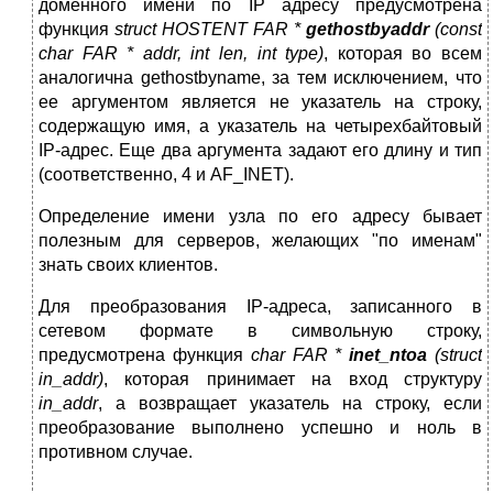
доменного имени по IP адресу предусмотрена
функция
struct HOSTENT FAR *
gethostbyaddr
(const
char FAR * addr, int len, int type)
, которая во всем
аналогична gethostbyname, за тем исключением, что
ее аргументом является не указатель на строку,
содержащую имя, а указатель на четырехбайтовый
IP-адрес. Еще два аргумента задают его длину и тип
(соответственно, 4 и AF_INET).
Определение имени узла по его адресу бывает
полезным для серверов, желающих "по именам"
знать своих клиентов.
Для преобразования IP-адреса, записанного в
сетевом формате в символьную строку,
предусмотрена функция
char FAR *
inet_ntoa
(struct
in_addr)
, которая принимает на вход структуру
in_addr
, а возвращает указатель на строку, если
преобразование выполнено успешно и ноль в
противном случае.