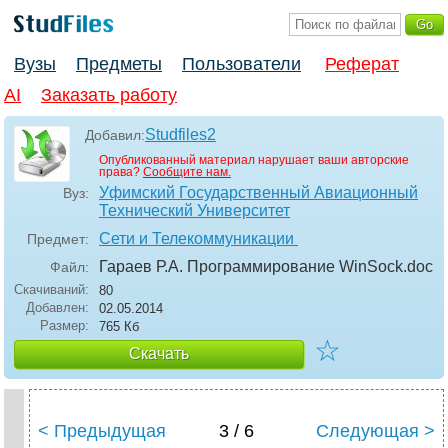
Вузы
Предметы
Пользователи
Реферат
AI
Заказать работу
Studfiles2
Добавил:
Опубликованный материал нарушает ваши авторские
права?
Сообщите нам.
Уфимский Государственный Авиационный
Вуз:
Технический Университет
Сети и Телекоммуникации
Предмет:
Гараев Р.А. Программирование WinSock
.doc
Файл:
Скачиваний:
80
Добавлен:
02.05.2014
Размер:
765 Кб
☆
Скачать
< Предыдущая
3 / 6
Следующая >