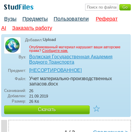
Вузы
Предметы
Пользователи
Реферат
AI
Заказать работу
Upload
Добавил:
Опубликованный материал нарушает ваши авторские
права?
Сообщите нам.
Волжская Государственная Академия
Вуз:
Водного Транспорта
[НЕСОРТИРОВАННОЕ]
Предмет:
Учет материально-производственных
Файл:
запасов
.docx
Скачиваний:
26
Добавлен:
21.09.2019
Размер:
26 Кб
☆
Скачать