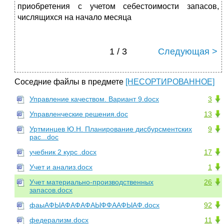
приобретения с учетом себестоимости запасов,
числящихся на начало месяца
1 / 3
Следующая >
Соседние файлы в предмете
[НЕСОРТИРОВАННОЕ]
Управление качеством. Вариант 9.docx
3
Управленческие решения.doc
13
Уртминцев Ю.Н. Планирование дисбурсментских
9
рас...doc
учебник 2 курс .docx
17
Учет и анализ.docx
1
Учет материально-производственных
26
запасов.docx
фаыАФЫАФАФАФАЫФФААФЫАФ.docx
92
федерализм.docx
11