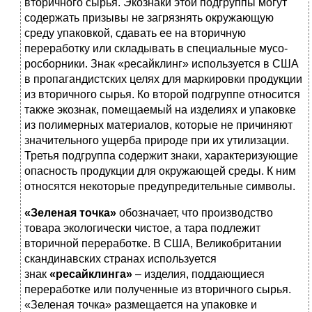
вторичного сырья. Экознаки этой подгруппы могут
содержать призывы не загрязнять окружающую
среду упаков­кой, сдавать ее на вторичную
переработку или складывать в специальные мусо­
росборники. Знак «ресайклинг» используется в США
в пропагандистских целях для маркировки продукции
из вторичного сырья. Ко второй подгруппе относится
также экознак, помещаемый на изделиях и упаковке
из полимерных материалов, которые не причиняют
значительного ущерба природе при их утилизации.
Третья подгруппа содержит знаки, характеризующие
опасность продукции для окружающей среды. К ним
относятся некоторые предупредительные симво­лы.
«Зеленая точка»
обозначает, что производство
товара экологически чистое, а тара подлежит
вторичной переработке. В США, Великобритании
скандинавских странах используется
знак
«ресайклинга»
– изделия, поддающиеся
переработке или полученные из вторичного сырья.
«Зеленая точка» размещается на упаковке и