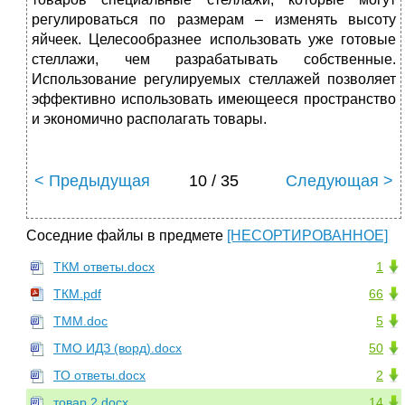
регулироваться по размерам – изменять высоту
яйчеек. Целесообразнее использовать уже готовые
стеллажи, чем разрабатывать собственные.
Использование регулируемых стеллажей позволяет
эффективно использовать имеющееся пространство
и экономично располагать товары.
< Предыдущая
10 / 35
Следующая >
Соседние файлы в предмете
[НЕСОРТИРОВАННОЕ]
ТКМ ответы.docx
1
ТКМ.pdf
66
ТММ.doc
5
ТМО ИДЗ (ворд).docx
50
ТО ответы.docx
2
товар 2.docx
14