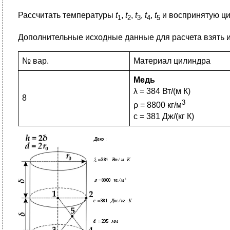
Рассчитать температуры
t
,
t
,
t
,
t
,
t
и воспринятую ци
1
2
3
4
5
Дополнительные исходные данные для расчета взять и
№ вар.
Материал цилиндра
Медь
λ = 384 Вт/(м К)
8
3
ρ = 8800 кг/м
с = 381 Дж/(кг К)