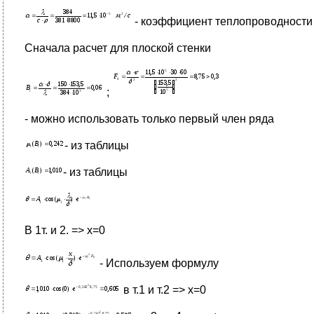
- коэффициент теплопроводности
Сначала расчет для плоской стенки
;
- можно использовать только первый член ряда
- из таблицы
- из таблицы
В 1т. и 2. => х=0
- Используем формулу
в т.1 и т.2 => x=0