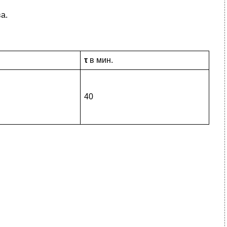
а.
τ
в мин.
40