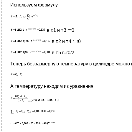
Используем формулу
в т.1 и т.3 r=0
в т.2 и т.4 r=r0
в т.5 r=r0/2
Теперь безразмерную температуру в цилиндре можно н
А температуру находим из уравнения
=>
1: