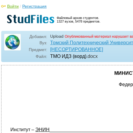
Войти
/
Регистрация
Файловый архив студентов.
1327 вузов, 5478 предметов.
Upload
Добавил:
Опубликованный материал нарушает в
Томский Политехнический Университ
Вуз:
[НЕСОРТИРОВАННОЕ]
Предмет:
ТМО ИДЗ (ворд)
.docx
Файл:
МИНИС
Федер
Институт –
ЭНИН
_______________________________