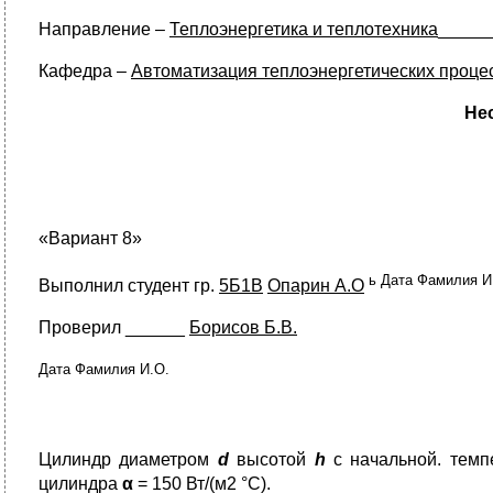
Направление –
Теплоэнергетика и теплотехника
_____
Кафедра –
Автоматизация теплоэнергетических проце
Не
«Вариант 8»
ь Дата Фамилия И
Выполнил студент гр.
5Б1В
Опарин А.О
Проверил
______
Борисов Б.В.
Дата Фамилия И.О.
Цилиндр диаметром
d
высотой
h
с начальной. темп
цилиндра
α
= 150 Вт/(м2 °С).