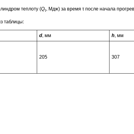
линдром теплоту (
Q
, Мдж) за время τ после начала прогрев
τ
з таблицы:
d
, мм
h
, мм
205
307