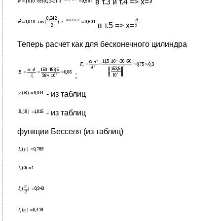
в т.3 и т.4 => х=
в т.5 => х=
Теперь расчет как для бесконечного цилиндра
;
- из таблиц
- из таблиц
функции Бесселя (из таблиц)