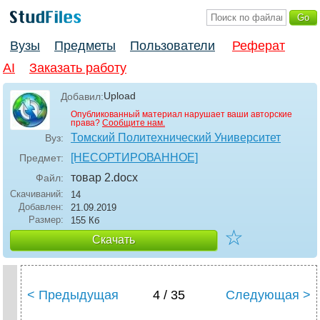
Вузы
Предметы
Пользователи
Реферат
AI
Заказать работу
Upload
Добавил:
Опубликованный материал нарушает ваши авторские
права?
Сообщите нам.
Томский Политехнический Университет
Вуз:
[НЕСОРТИРОВАННОЕ]
Предмет:
товар 2
.docx
Файл:
Скачиваний:
14
Добавлен:
21.09.2019
Размер:
155 Кб
☆
Скачать
< Предыдущая
4 / 35
Следующая >