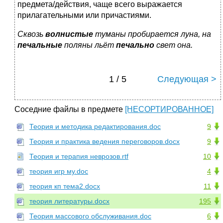
предмета/действия, чаще всего выражается
прилагательными или причастиями.
Сквозь
волнистые
туманы пробирается луна, на
печальные
поляны льёт
печально
свет она.
1 / 5
Следующая >
Соседние файлы в предмете
[НЕСОРТИРОВАННОЕ]
Теория и методика редактирования.doc
9
Теория и практика ведения переговоров.docx
9
Теория и терапия неврозов.rtf
10
теория игр му.doc
4
теория кп тема2.docx
11
теория литературы.docx
195
Теория массового обслуживания.doc
6