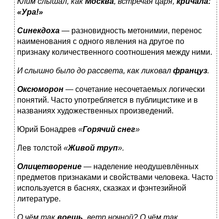
Клим слышал, как
Москва
, встречая царя,
кричала:
«Ура!»
Синекдоха
— разновидность метонимии, перенос
наименования с одного явления на другое по
признаку количественного соотношения между ними.
И слышно было до рассвета, как ликовал
француз
.
Оксюморон
— сочетание несочетаемых логически
понятий. Часто употребляется в публицистике и в
названиях художественных произведений.
Юрий Бонадрев
«
Горячий снег
»
Лев толстой
«
Живой труп
».
Олицетворение
— наделение неодушевлённых
предметов признаками и свойствами человека. Часто
используется в баснях, сказках и фэнтезийной
литературе.
О чём так
воешь
,
ветр
ночной? О чём так