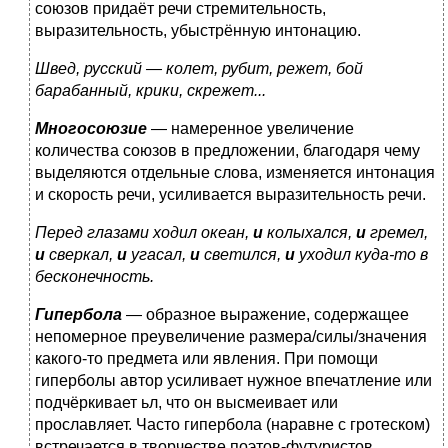
союзов придаёт речи стремительность,
выразительность, убыстрённую интонацию.
Швед, русский — колет, рубит, режет, бой
барабанный, крики, скрежет...
Многосоюзие
— намеренное увеличение
количества союзов в предложении, благодаря чему
выделяются отдельные слова, изменяется интонация
и скорость речи, усиливается выразительность речи.
Перед глазами ходил океан,
и
колыхался,
и
гремел,
и
сверкал,
и
угасал,
и
светился,
и
уходил куда-то в
бесконечность.
Гипербола
— образное выражение, содержащее
непомерное преувеличение размера/силы/значения
какого-то предмета или явления. При помощи
гиперболы автор усиливает нужное впечатление или
подчёркивает ьл, что он высмеивает или
прославляет. Часто гипербола (наравне с гротеском)
встречается в творчестве поэтов-футуристов