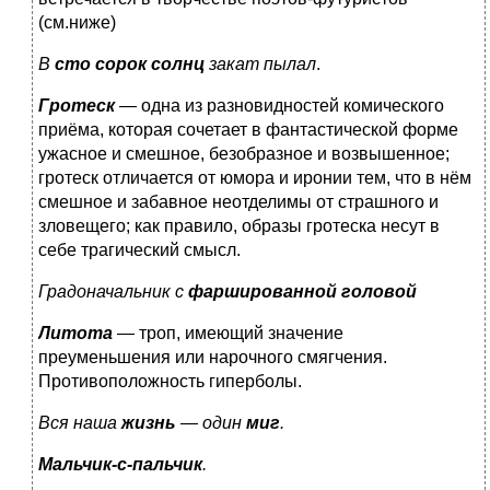
(см.ниже)
В
сто сорок солнц
закат пылал
.
Гротеск
— одна из разновидностей комического
приёма, которая сочетает в фантастической форме
ужасное и смешное, безобразное и возвышенное;
гротеск отличается от юмора и иронии тем, что в нём
смешное и забавное неотделимы от страшного и
зловещего; как правило, образы гротеска несут в
себе трагический смысл.
Градоначальник с
фаршированной головой
Литота
— троп, имеющий значение
преуменьшения или нарочного смягчения.
Противоположность гиперболы.
Вся наша
жизнь
— один
миг
.
Мальчик-с-пальчик
.