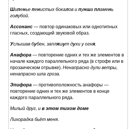
Ш
и
п
е
н
ье
п
е
н
истых бока
л
ов и
п
у
нш
а
пл
аме
н
ь
го
л
убой.
Ассонанс
— повтор одинаковых или однотипных
гласных, создающий звуковой образ.
У
слышав б
у
бен, запл
я
ш
у
т д
у
хи у огн
я
.
Анафора
— повторение одних и тех же элементов в
начале каждого параллельного ряда (в строфе или в
прозаическом отрывке).
Ненапрасно дули ветры,
ненапрасно шла гроза.
Эпифора
— противоположность анафоры —
повторение одних и тех же элементов в конце
каждого параллельного ряда.
Милый друг, и
в этом тихом доме
Лихорадка бьёт меня.