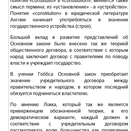
понятия «constitutio» в «constitution», меняется также
смысл термина: из «установление» - в «устройство».
Понятие «constitution» в юридической литературе
Англии начинает употребляться в значении
государственного устройства (строя).
Большой вклад в развитие представлений об
Основном законе было внесено так же теорией
общественного договора, в соответствие с которым
народ заключает договор с правителями по поводу
власти и учреждает государство.
В учении Гоббса Основной закон приобретает
значение учредительного договора между
правительством и народом, в котором последний
обязуется подчиниться властителю.
По мнению Локка, который так же является
приверженцем обозначенной теории, в его
демократическом варианте, каждый должен в
соответствии с учредительным договором
рассматривать волю большинства как проявление