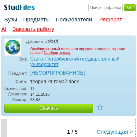
Вузы
Предметы
Пользователи
Реферат
AI
Заказать работу
Upload
Добавил:
Опубликованный материал нарушает ваши авторские
права?
Сообщите нам.
Санкт-Петербургский государственный
Вуз:
университет
[НЕСОРТИРОВАННОЕ]
Предмет:
теория кп тема2
.docx
Файл:
Скачиваний:
11
Добавлен:
14.11.2018
Размер:
33 Кб
☆
Скачать
1 / 5
Следующая >