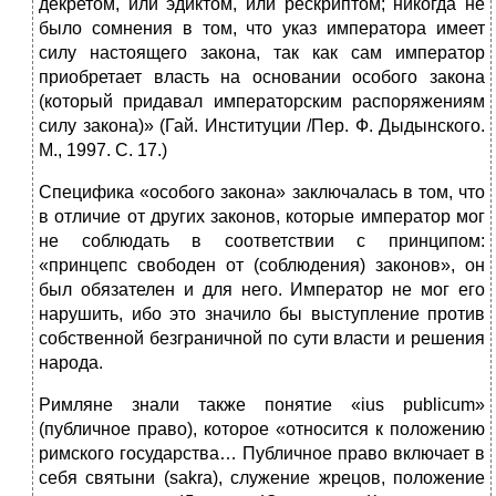
декретом, или эдиктом, или рескриптом; никогда не
было сомнения в том, что указ императора имеет
силу настоящего закона, так как сам император
приобретает власть на основании особого закона
(который придавал императорским распоряжениям
силу закона)» (Гай. Институции /Пер. Ф. Дыдынского.
М., 1997. С. 17.)
Специфика «особого закона» заключалась в том, что
в отличие от других законов, которые император мог
не соблюдать в соответствии с принципом:
«принцепс свободен от (соблюдения) законов», он
был обязателен и для него. Император не мог его
нарушить, ибо это значило бы выступление против
собственной безграничной по сути власти и решения
народа.
Римляне знали также понятие «ius publicum»
(публичное право), которое «относится к положению
римского государства… Публичное право включает в
себя святыни (sakra), служение жрецов, положение