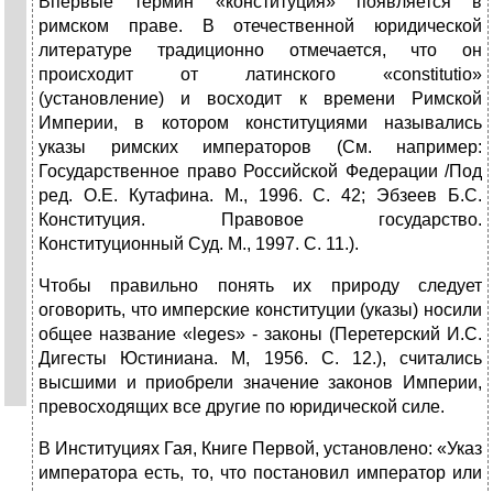
Впервые термин «конституция» появляется в
римском праве. В отечественной юридической
литературе традиционно отмечается, что он
происходит от латинского «constitutio»
(установление) и восходит к времени Римской
Империи, в котором конституциями назывались
указы римских императоров (См. например:
Государственное право Российской Федерации /Под
ред. О.Е. Кутафина. М., 1996. С. 42; Эбзеев Б.С.
Конституция. Правовое государство.
Конституционный Суд. М., 1997. С. 11.).
Чтобы правильно понять их природу следует
оговорить, что имперские конституции (указы) носили
общее название «leges» - законы (Перетерский И.С.
Дигесты Юстиниана. М, 1956. С. 12.), считались
высшими и приобрели значение законов Империи,
превосходящих все другие по юридической силе.
В Институциях Гая, Книге Первой, установлено: «Указ
императора есть, то, что постановил император или