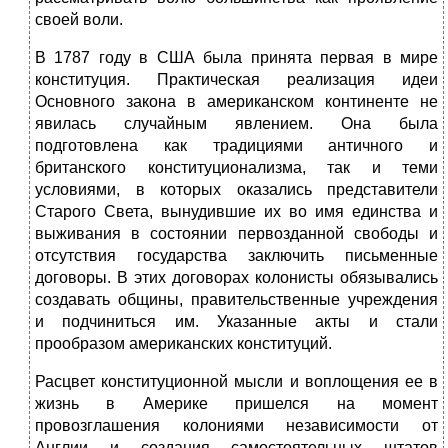
своей воли.
В 1787 году в США была принята первая в мире
конституция. Практическая реализация идеи
Основного закона в американском континенте не
явилась случайным явлением. Она была
подготовлена как традициями античного и
британского конституционализма, так и теми
условиями, в которых оказались представители
Старого Света, вынудившие их во имя единства и
выживания в состоянии первозданной свободы и
отсутствия государства заключить письменные
договоры. В этих договорах колонисты обязывались
создавать общины, правительственные учреждения
и подчиниться им. Указанные акты и стали
прообразом американских конституций.
Расцвет конституционной мысли и воплощения ее в
жизнь в Америке пришелся на момент
провозглашения колониями независимости от
Англии и создания самостоятельных штатов