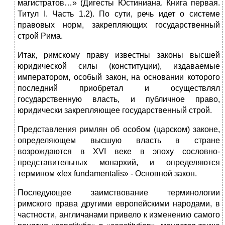
магистратов…» (Дигесты Юстиниана. Книга первая.
Титул I. Часть 1.2). По сути, речь идет о системе
правовых норм, закрепляющих государственный
строй Рима.
Итак, римскому праву известны законы высшей
юридической силы (конституции), издаваемые
императором, особый закон, на основании которого
последний приобретал и осуществлял
государственную власть, и публичное право,
юридически закрепляющее государственный строй.
Представления римлян об особом (царском) законе,
определяющем высшую власть в стране
возрождаются в XVI веке в эпоху сословно-
представительных монархий, и определяются
термином «lex fundamentalis» - Основной закон.
Последующее заимствование терминологии
римского права другими европейскими народами, в
частности, англичанами привело к изменению самого