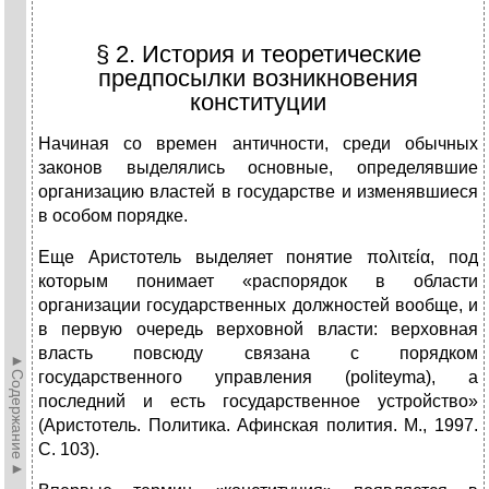
§ 2. История и теоретические
предпосылки возникновения
конституции
Начиная со времен античности, среди обычных
законов выделялись основные, определявшие
организацию властей в государстве и изменявшиеся
в особом порядке.
Еще Аристотель выделяет понятие πολιτεία, под
которым понимает «распорядок в области
организации государственных должностей вообще, и
в первую очередь верховной власти: верховная
власть повсюду связана с порядком
►Содержание►
государственного управления (politeyma), а
последний и есть государственное устройство»
(Аристотель. Политика. Афинская полития. М., 1997.
С. 103).