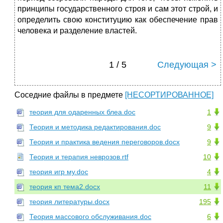
принципы государственного строя и сам этот строй, и
определить свою конституцию как обеспечение прав
человека и разделение властей.
1 / 5
Следующая >
Соседние файлы в предмете
[НЕСОРТИРОВАННОЕ]
теория для одаренных блеа.doc
1
Теория и методика редактирования.doc
9
Теория и практика ведения переговоров.docx
9
Теория и терапия неврозов.rtf
10
теория игр му.doc
4
теория кп тема2.docx
11
теория литературы.docx
195
Теория массового обслуживания.doc
6