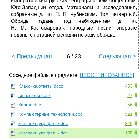
императорским русским географическим обществом.
Юго-Западный отдел. Материалы и исследования,
собранные д. чл. П. П. Чубинским. Том четвертый.
Обряды изданы под наблюдением д. чл.
Н. М. Костомарова», народные песни впервые
поданы с нотацией мелодии по ходу обряда.
< Предыдущая
6 / 23
Следующая >
Соседние файлы в предмете
[НЕСОРТИРОВАННОЕ]
Классика.ответы.docx
453
Кн. ответы.docx
27
Колган.doc
56
Компьютерные технологии.doc
521
конспект_укр.фольк.doc
220
конспект_укр.фольк.doc
155