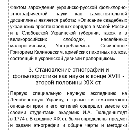
Фактом зарождения украинско-русской фольклорно-
этнографической науки как самостоятельной
дисциплины является работа: «Описание свадебных
украинских простонародных обрядов в Малой России
и в Слободской Украинской губернии, також и в
великоросийских слободах, населённых
малоросиянами, Употребляемых. Сочинённое
Григорием Калиновским, армейских пихотных полков,
состоящий в украинской дивизии прапорщиком».
3. Становление этнографии и
фольклористики как науки в конце XVIII -
второй половины XIX ст.
Первую специальную научную экспедицию на
Левобережную Украину, с целью систематического
описания края и его жителей совершил вместе со
своими студентами академик И.А. Гюльденштедт
в 1774 г. В средине ХІХ ст. были определены предмет
и задачи этнографии и общие черты и методики