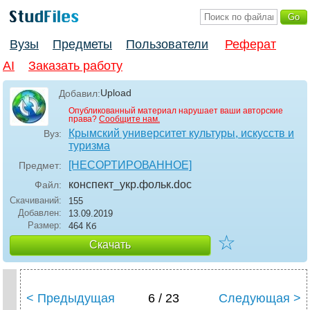
Вузы
Предметы
Пользователи
Реферат
AI
Заказать работу
Upload
Добавил:
Опубликованный материал нарушает ваши авторские
права?
Сообщите нам.
Крымский университет культуры, искусств и
Вуз:
туризма
[НЕСОРТИРОВАННОЕ]
Предмет:
конспект_укр.фольк
.doc
Файл:
Скачиваний:
155
Добавлен:
13.09.2019
Размер:
464 Кб
☆
Скачать
< Предыдущая
6 / 23
Следующая >