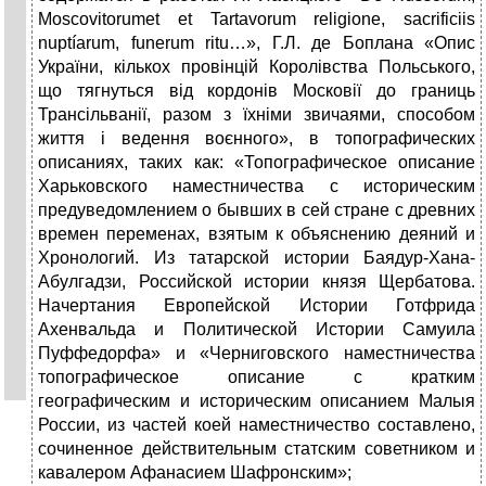
Moscovitorumet et Tartavorum religione, sacrificiis
nuptíarum, funerum ritu…», Г.Л. де Боплана «Опис
України, кількох провінцій Королівства Польського,
що тягнуться від кордонів Московії до границь
Трансільванії, разом з їхніми звичаями, способом
життя і ведення воєнного», в топографических
описаниях, таких как: «Топографическое описание
Харьковского наместничества с историческим
предуведомлением о бывших в сей стране с древних
времен переменах, взятым к объяснению деяний и
Хронологий. Из татарской истории Баядур-Хана-
Абулгадзи, Российской истории князя Щербатова.
Начертания Европейской Истории Готфрида
Ахенвальда и Политической Истории Самуила
Пуффедорфа» и «Черниговского наместничества
топографическое описание с кратким
географическим и историческим описанием Малыя
России, из частей коей наместничество составлено,
сочиненное действительным статским советником и
кавалером Афанасием Шафронским»;