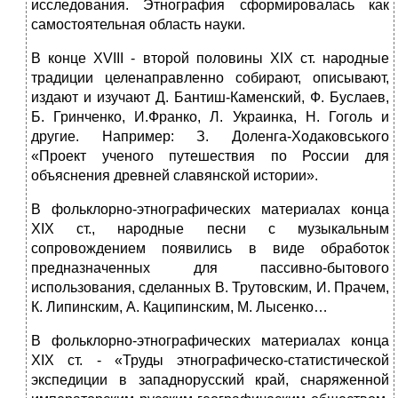
исследования. Этнография сформировалась как
самостоятельная область науки.
В конце XVIII - второй половины XIX ст. народные
традиции целенаправленно собирают, описывают,
издают и изучают Д. Бантиш-Каменский, Ф. Буслаев,
Б. Гринченко, И.Франко, Л. Украинка, Н. Гоголь и
другие. Например: З. Доленга-Ходаковського
«Проект ученого путешествия по России для
объяснения древней славянской истории».
В фольклорно-этнографических материалах конца
XIX ст., народные песни с музыкальным
сопровождением появились в виде обработок
предназначенных для пассивно-бытового
использования, сделанных В. Трутовским, И. Прачем,
К. Липинским, А. Каципинским, М. Лысенко…
В фольклорно-этнографических материалах конца
XIX ст. - «Труды этнографическо-статистической
экспедиции в западнорусский край, снаряженной