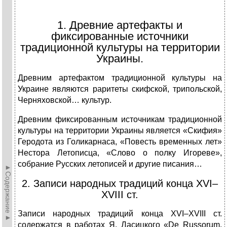
1. Древние артефакты и
фиксированные источники
традиционной культуры на территории
Украины.
Древним артефактом традиционной культуры на
Украине являются раритеты скифской, трипольской,
Черняховской… культур.
Древним фиксированным источникам традиционной
культуры на территории Украины является «Скифия»
Геродота из Голикарнаса, «Повесть временных лет»
Нестора Летописца, «Слово о полку Игореве»,
собрание Русских летописей и другие писания…
►Содержание►
2. Записи народных традиций конца XVI–
XVIII ст.
Записи народных традиций конца XVI–XVIII ст.
содержатся в работах Я. Ласицкого «De Russorum,