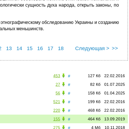
ологически сущность духа народа, открыть законы, по
-этнографическому обследованию Украины и созданию
нальных меньшинств.
2
13
14
15
16
17
18
Следующая >
>>
2
23
453
127 Кб
22.02.2016
#
27
82 Кб
01.07.2025
#
56
158 Кб
01.04.2025
#
521
199 Кб
22.02.2016
#
220
468 Кб
22.02.2016
#
155
464 Кб
13.09.2019
#
275
4 Мб
10.11.2018
#