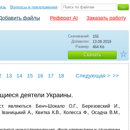
язь
Вопросы и предложения
Добавить файлы
Реферат AI
Заказать работу
Скачиваний:
155
Добавлен:
13.09.2019
Размер:
464 Кб
☆
Скачать
2
13
14
15
16
17
18
Следующая >
>>
2
23
ющиеся деятели Украины.
. являються Бенч-Шокало О.Г., Березовский И.,
 Іваницький А., Квитка К.В., Колесса Ф., Осадча В.М.,
ститут искусствоведения, фольклористики и этнологии