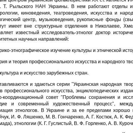
. Т. Рыльского НАН Украины. В нем работают отделы из
урологии, киноведения, театроведения, искусства и наро
огический центр, музыковедения, рукописные фонды (свы
тут имеет вне структурные отделения в Николаеве, Хме
авляет известный исследователь-этнолог доктор историче
итетных научных направлений:
орико-этнографическое изучение культуры и этнической исто
ория и теория профессионального искусства и народного тв
окультура и искусство зарубежных стран.
тавливаются и здаються серии "Украинская народная тво
в профессионального искусства, энциклопедических изда
о-координационный совет "Проблемы сохранения и иссл
дие и современный художественный процесс", межд
иация этнологов. В Украине и за ее пределами хорошо 
чук, И. Ф. Ляшенко, М. В. Гончаренко, А. Г. Костюк, А. К. Ф
ада), этнологии (К. Г. Гуслистый, В. Ф. Горленко, А. В. Курочк