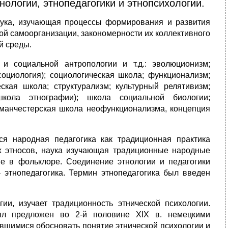
ологии, этнопедагогики и этнопсихологии.
 наука, изучающая процессы формирования и развития
ной самоорганизации, закономерности их коллективного
й среды.
и социальной антропологии и т.д.: эволюционизм;
оциология); социологическая школа; функционализм;
ская школа; структурализм; культурный релятивизм;
школа этнографии); школа социальной биологии;
 (манчестерская школа неофункционализма, концепция
ся народная педагогика как традиционная практика
х этносов, наука изучающая традиционные народные
е в фольклоре. Соединение этнологии и педагогики
 этнопедагогика. Термин этнопедагогика был введен
ии, изучает традиционность этнической психологии.
 был предложен во 2-й половине XIX в. немецкими
вшимися обосновать понятие этнической психологии и