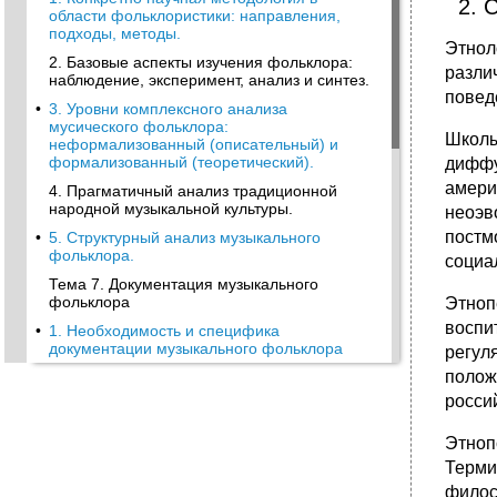
2. 
области фольклористики: направления,
подходы, методы.
Этнол
2. Базовые аспекты изучения фольклора:
разли
наблюдение, эксперимент, анализ и синтез.
повед
•
3. Уровни комплексного анализа
мусического фольклора:
Школы
неформализованный (описательный) и
формализованный (теоретический).
диффу
амери
4. Прагматичный анализ традиционной
народной музыкальной культуры.
неоэв
постм
•
5. Структурный анализ музыкального
фольклора.
социа
Тема 7. Документация музыкального
фольклора
Этноп
воспи
•
1. Необходимость и специфика
документации музыкального фольклора
регул
полож
2. Формы полевой работы
росси
3. Методика сбора и фиксации
фольклорного материала
Этноп
•
4. Техника систематизации материалов
Терми
экспедиции
филос