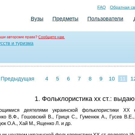
FAQ
Обратная св
Вузы
Предметы
Пользователи
аши авторские права?
Сообщите нам.
сств и туризма
 Предыдущая
4
5
6
7
8
9
10
11
1
19
20
21
2
1. Фольклористика хх ст.: выда
щимися деятелями украинской фольклористики ХХ ст
нко В.Ф., Гошовский В., Гриця С., Гуменюк А., Гусев В.Е.,
к О.А., Хай М., Ященко Л. и др.
ым центром украинской фольклористики ХХ ст. является Ин