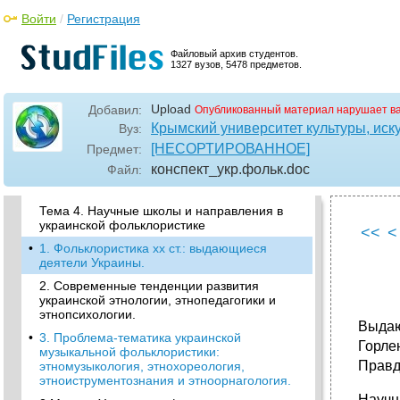
3. Украинская модель мифологической
Войти
/
Регистрация
школы как явление общеевропейской науки
4. Неомифологизм как научное
Файловый архив студентов.
1327 вузов, 5478 предметов.
направление в фольклористике.
•
5. Модель украинской культурно-
исторической школы от романтизма до
Upload
Добавил:
Опубликованный материал нарушает в
позитивизма в контексте европейской
Крымский университет культуры, иску
Вуз:
фольклористики
[НЕСОРТИРОВАННОЕ]
Предмет:
6. «Психологическая школа» как
конспект_укр.фольк
.doc
Файл:
самостоятельное научное направление в
украинской фольклористике
Тема 4. Научные школы и направления в
украинской фольклористике
<<
<
•
1. Фольклористика хх ст.: выдающиеся
деятели Украины.
2. Современные тенденции развития
украинской этнологии, этнопедагогики и
этнопсихологии.
Выдаю
•
3. Проблема-тематика украинской
Горле
музыкальной фольклористики:
Правдю
этномузыкология, этнохореология,
этноиструментознания и этноорнагология.
Научн