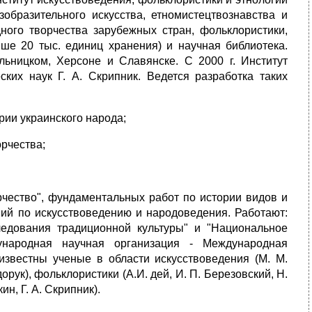
образительного искусства, етномистецтвознавства и
дного творчества зарубежных стран, фольклористики,
ше 20 тыс. единиц хранения) и научная библиотека.
льницком, Херсоне и Славянске. С 2000 г. Институт
ских наук Г. А. Скрипник. Ведется разработка таких
рии украинского народа;
орчества;
рчество", фундаментальных работ по истории видов и
ний по искусствоведению и народоведения. Работают:
едования традиционной культуры" и "Национальное
ународная научная организация - Международная
известны ученые в области искусствоведения (М. М.
едорук), фольклористики (А.И. дей, И. П. Березовский, Н.
ин, Г. А. Скрипник).