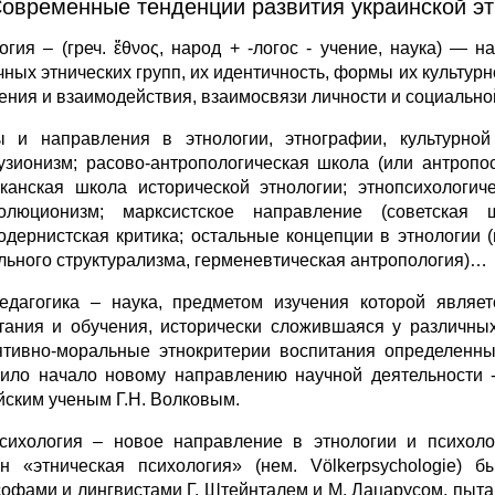
Современные тенденции развития украинской этн
огия – (греч. ἔθνος, народ + -логос - учение, наука) —
чных этнических групп, их идентичность, формы их культур
ения и взаимодействия, взаимосвязи личности и социально
 и направления в этнологии, этнографии, культурной 
зионизм; расово-антропологическая школа (или антропос
канская школа исторической этнологии; этнопсихологиче
олюционизм; марксистское направление (советская 
одернистская критика; остальные концепции в этнологии
льного структурализма, герменевтическая антропология)…
едагогика – наука, предметом изучения которой являет
тания и обучения, исторически сложившаяся у различны
ятивно-моральные этнокритерии воспитания определенны
ило начало новому направлению научной деятельности -
йским ученым Г.Н. Волковым.
сихология – новое направление в этнологии и психолог
н «этническая психология» (нем. Völkerpsychologie)
офами и лингвистами Г. Штейнталем и М. Лацарусом, пыта