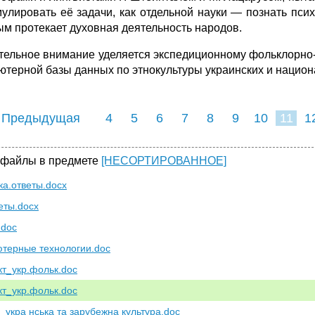
улировать её задачи, как отдельной науки — познать псих
ым протекает духовная деятельность народов.
тельное внимание уделяется экспедиционному фольклорно
ютерной базы данных по этнокультуры украинских и нацио
 Предыдущая
4
5
6
7
8
9
10
11
1
19
20
21
2
 файлы в предмете
[НЕСОРТИРОВАННОЕ]
ка.ответы.docx
веты.docx
.doc
терные технологии.doc
кт_укр.фольк.doc
кт_укр.фольк.doc
_укра нська та зарубежна культура.doc