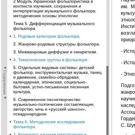
2 Модуль Украинская фольклористика в
контексте изучения, сохранения и
им. М
интерпретации музыкального фольклора:
культ
методические основы этнологии
этнол
Тема 5. Дифференциация музыкального
Инсти
фольклора
возгл
•
1. Родовые категории фольклора.
приор
2. Жанрово-родовые структуры фольклора.
- Ист
3. Межжанровые диффузии и синкретизм.
•
4. Тематические группы в фольклоре.
- Ист
◄Содержание◄
5. Отдельные видовые системы: детский
фольклор, инструментальная музыка, танец
- Этн
и движение, семейно-обрядовая,
календарная, эпическая, социально-
Подго
бытовая, устно-письменная песенная
культура.
жанро
научн
6. Современное песнетворчество:
музыкально-поэтические составляющие,
насле
авторство, кичь и «русский шансон»,
Ассоц
псевдонародное.
Гордей
•
Тема 6. Методология исследования
С. Шум
фольклора
•
1. Конкретно научная методология в