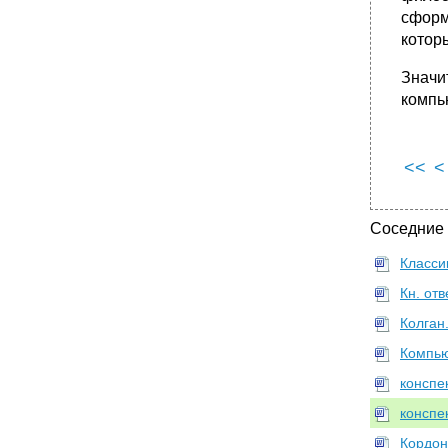
5. Правила транскрипции народной музыки
сформ
6. Основы редактирования фольклорных
котор
текстов.
Тема 8. Интерпретация и репрезентация
Значи
музыкальных этнотрадиций
компь
•
1. Разновидности народного традиционного
исполнительства.
2. Традиционные народные певческие стили
<<
<
3. Основные формы этнотрадиционной
певческой культуры
Тема 8. Интерпретация и репрезентация
Соседние
музыкальных этнотрадиций
Класси
•
1. Фольклоризм как явление культуры.
2. Уровни исполнительского фольклоризма.
Кн. от
3. Формы исполнительского фольклоризма.
Колган
3. Список рекомендованной литературы
Компью
Основная литература:
конспе
•
Вспомогательная (дополнительная)
литература:
конспе
Кордон