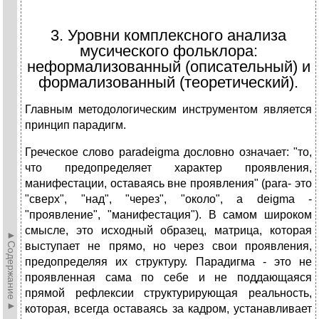
3. Уровни комплексного анализа
мусического фольклора:
неформализованный (описательный) и
формализованный (теоретический).
Главным методологическим инструментом является
принцип парадигм.
Греческое слово paradeigma дословно означает: "то,
что предопределяет характер проявления,
манифестации, оставаясь вне проявления" (para- это
"сверх", "над", "через", "около", а deigma -
"проявление", "манифестация"). В самом широком
смысле, это исходный образец, матрица, которая
►Содержание►
выступает не прямо, но через свои проявления,
предопределяя их структуру. Парадигма - это не
проявленная сама по себе и не поддающаяся
прямой рефлексии структурирующая реальность,
которая, всегда оставаясь за кадром, устанавливает