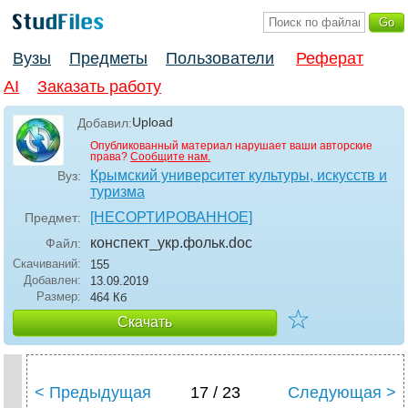
Вузы
Предметы
Пользователи
Реферат
AI
Заказать работу
Upload
Добавил:
Опубликованный материал нарушает ваши авторские
права?
Сообщите нам.
Крымский университет культуры, искусств и
Вуз:
туризма
[НЕСОРТИРОВАННОЕ]
Предмет:
конспект_укр.фольк
.doc
Файл:
Скачиваний:
155
Добавлен:
13.09.2019
Размер:
464 Кб
☆
Скачать
< Предыдущая
17 / 23
Следующая >