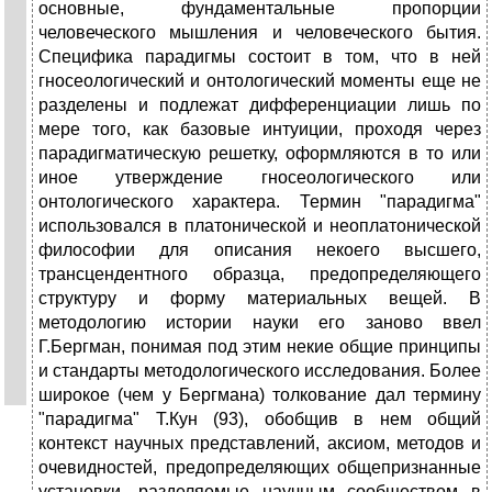
основные, фундаментальные пропорции
человеческого мышления и человеческого бытия.
Специфика парадигмы состоит в том, что в ней
гносеологический и онтологический моменты еще не
разделены и подлежат дифференциации лишь по
мере того, как базовые интуиции, проходя через
парадигматическую решетку, оформляются в то или
иное утверждение гносеологического или
онтологического характера. Термин "парадигма"
использовался в платонической и неоплатонической
философии для описания некоего высшего,
трансцендентного образца, предопределяющего
структуру и форму материальных вещей. В
методологию истории науки его заново ввел
Г.Бергман, понимая под этим некие общие принципы
и стандарты методологического исследования. Более
широкое (чем у Бергмана) толкование дал термину
"парадигма" Т.Кун (93), обобщив в нем общий
контекст научных представлений, аксиом, методов и
очевидностей, предопределяющих общепризнанные
установки, разделяемые научным сообществом в