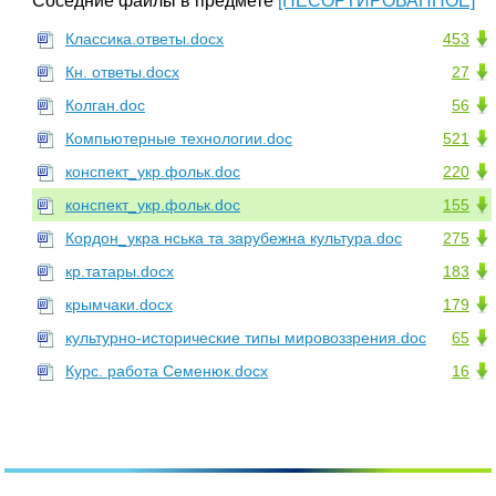
Соседние файлы в предмете
[НЕСОРТИРОВАННОЕ]
Классика.ответы.docx
453
Кн. ответы.docx
27
Колган.doc
56
Компьютерные технологии.doc
521
конспект_укр.фольк.doc
220
конспект_укр.фольк.doc
155
Кордон_укра нська та зарубежна культура.doc
275
кр.татары.docx
183
крымчаки.docx
179
культурно-исторические типы мировоззрения.doc
65
Курс. работа Семенюк.docx
16