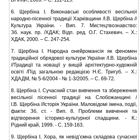
6. Щербіна І. Виконавські особливості весільної
народно-пісенної традиції Харківщини /І.В. Щербіна //
Культура України. ‑ Вип. 7. Мистецтвознавство:
Зб. наук. пр. /ХДАК; Відп. ред. О.Г. Стахевич. – Х.:
ХДАК, 2000. – С. 247‑254.
7. Щербіна І. Народна онейромансія як феномен
традиційної обрядової культури України /І.В. Щербіна
//Традиції та новації у вищій архітектурно-художній
освіті /Під загальною редакцією Н.Є. Тригуб. – Х.:
ХДАДМ, № 5-6/2004 ‑ № 1-3/2005. – С. 69‑72.
8. Щербіна І. Сучасний стан вивчення та збереження
весільної пісенної традиції на Слобожанщині /
І.В. Щербіна //Історія України. Маловідомі імена, події,
факти: Зб. ст. ‑ Вип. 8. Проблеми вивчення та
відтворення історико-культурної спадщини. ‑ К.:
Рідний край, 1999. ‑ С. 159‑163.
9. Щербіна І. Хора, як невід’ємна складова сучасної