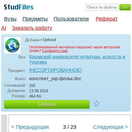
Вузы
Предметы
Пользователи
Реферат
AI
Заказать работу
Upload
Добавил:
Опубликованный материал нарушает ваши авторские
права?
Сообщите нам.
Крымский университет культуры, искусств и
Вуз:
туризма
[НЕСОРТИРОВАННОЕ]
Предмет:
конспект_укр.фольк
.doc
Файл:
Скачиваний:
155
Добавлен:
13.09.2019
Размер:
464 Кб
☆
Скачать
< Предыдущая
3 / 23
Следующая >