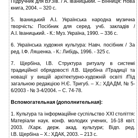
Підручник для ВУЗів. / А. Іваницький. – Вінниця: Нова
книга, 2004. – 320 с.
5. Іваницький А.І. Українська народна музична
творчість: Посібник для серед. учб. закладів /
А.І. Іваницький. ‑ К.: Муз. Україна, 1990. – 336 с.
6. Українська художня культура: Навч. посібник / За
ред. І.Ф. Ляшенка. ‑ К.: Либідь, 1996. ‑ 325 с.
7. Щербіна, І.В. Структура ритуалу в системі
традиційної обрядовості /І.В. Щербіна //Традиції та
новації у вищій архітектурно-художній освіті /Під
загальною редакцією Н.Є. Тригуб. – Х.: ХДАДМ, № 5-
6/2003 ‑ № 3-4/2004. – С. 74‑78.
Вспомогательная (дополнительная):
1. Культура та інформаційне суспільство ХХІ століття:
Матеріали наук. конф. молодих учених, 16-18 квіт.
2003. /Харк. держ. акад. культури; Відп. ред.
І.В. Щербіна – Х.: ХДАК, 2003. – 213 с.