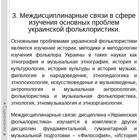
3. Междисциплинарные связи в сфере
изучения основных проблем
украинской фольклористики.
Основными проблемами украинской фольклористики
является изучение истории, методики и методологии
изучения фольклора Украины в таких науках как
этнография и музыкальная этнография, история и
культурология, история культуры и история музыки,
филология и народоведение, этнопедагогика и
этнопсихология, искусствоведенье и музыковеденье,
антропология и музыкальная антропология,
фольклористика и музыкальная фольклористика,
этнология, этномузыкалогия и этноорганология.
►Содержание►
Междисциплинарные связи:
дисциплина «Украинская
фольклористика» изучается в комплексе других
дисциплин фундаментальной, гуманитарной и
музыкальной подготовки – «Философия», «История