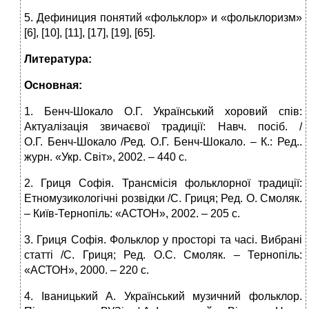
5. Дефиниция понятий «фольклор» и «фольклоризм»
[6], [10], [11], [17], [19], [65].
Литература:
Основная:
1. Бенч-Шокало О.Г. Український хоровий спів:
Актуалізація звичаєвої традиції: Навч. посіб. /
О.Г. Бенч-Шокало /Ред. О.Г. Бенч-Шокало. – К.: Ред..
журн. «Укр. Світ», 2002. – 440 с.
2. Гриця Софія. Трансмісія фольклорної традиції:
Етномузикологічні розвідки /С. Гриця; Ред. О. Смоляк.
– Київ-Тернопіль: «АСТОН», 2002. – 205 с.
3. Гриця Софія. Фольклор у просторі та часі. Вибрані
статті /С. Гриця; Ред. О.С. Смоляк. – Тернопіль:
«АСТОН», 2000. – 220 с.
4. Іваницький А. Український музичний фольклор.