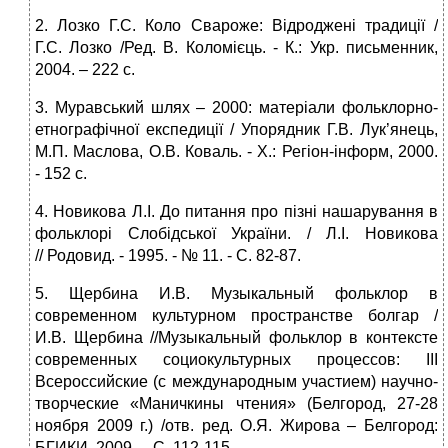
2. Лозко Г.С. Коло Свароже: Відроджені традиції /
Г.С. Лозко /Ред. В. Коломієць. ‑ К.: Укр. письменник,
2004. – 222 с.
3. Муравський шлях – 2000: матеріали фольклорно-
етнографічної експедиції / Упорядник Г.В. Лук’янець,
М.П. Маслова, О.В. Коваль. ‑ Х.: Регіон-інформ, 2000.
‑ 152 с.
4. Новикова Л.І. До питання про пізні нашарування в
фольклорі Слобідської України. / Л.І. Новикова
// Родовид. ‑ 1995. ‑ № 11. ‑ С. 82-87.
5. Щербина И.В. Музыкальный фольклор в
современном культурном пространстве болгар /
И.В. Щербина //Музыкальный фольклор в контексте
современных социокультурных процессов: III
Всероссийские (с международным участием) научно-
творческие «Маничкины чтения» (Белгород, 27-28
ноября 2009 г.) /отв. ред. О.Я. Жирова – Белгород:
БГИКИ, 2009. – С. 112-115.