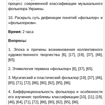
процесс современной классификации музыкального
фольклора Украины.
10. Раскрыть суть дефиниции понятий «фольклор» и
«фольклоризм».
Время:
2 часа
Вопросы:
1. Эпоха и причины возникновения коллективного
художественного творчества [6], [17], [19], [37], [46],
[65].
2. Этимология термина «фольклор» [6], [37], [65].
3. Мусический и пластический фольклор [19], [37], [46],
[65], [71], [72], [86], [90], [92], [95], [96].
4. Биффункциональность фольклора и особенности
его изучения: проблемы классификации [10], [11], [19],
[46], [64], [71], [72], [86], [90], [92], [95], [96].