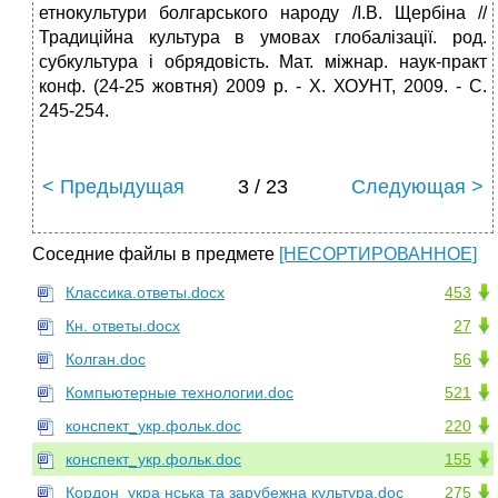
етнокультури болгарського народу /І.В. Щербіна //
Традиційна культура в умовах глобалізації. род.
субкультура і обрядовість. Мат. міжнар. наук-практ
конф. (24-25 жовтня) 2009 р. ‑ Х. ХОУНТ, 2009. ‑ С.
245-254.
< Предыдущая
3 / 23
Следующая >
Соседние файлы в предмете
[НЕСОРТИРОВАННОЕ]
Классика.ответы.docx
453
Кн. ответы.docx
27
Колган.doc
56
Компьютерные технологии.doc
521
конспект_укр.фольк.doc
220
конспект_укр.фольк.doc
155
Кордон_укра нська та зарубежна культура.doc
275