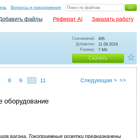
язь
Вопросы и предложения
Добавить файлы
Реферат AI
Заказать работу
Скачиваний:
495
Добавлен:
11.09.2019
Размер:
7 Мб
☆
Скачать
8
9
10
11
Следующая >
>>
е оборудование
нцов вагона.
Токоприемные розетки
предназначены