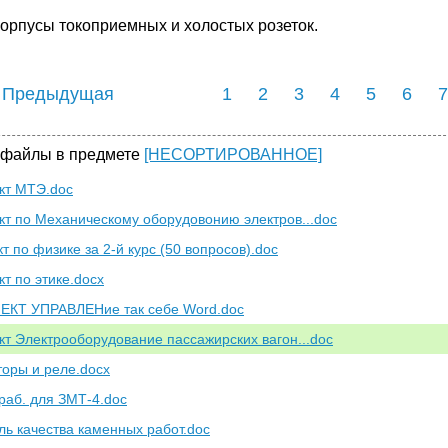
корпусы токоприемных и холостых розеток.
 Предыдущая
1
2
3
4
5
6
7
 файлы в предмете
[НЕСОРТИРОВАННОЕ]
кт МТЭ.doc
кт по Механическому оборудовонию электров...doc
т по физике за 2-й курс (50 вопросов).doc
кт по этике.docx
КТ УПРАВЛЕНие так себе Word.doc
кт Электрооборудование пассажирских вагон...doc
торы и реле.docx
 раб. для ЗМТ-4.doc
ль качества каменных работ.doc