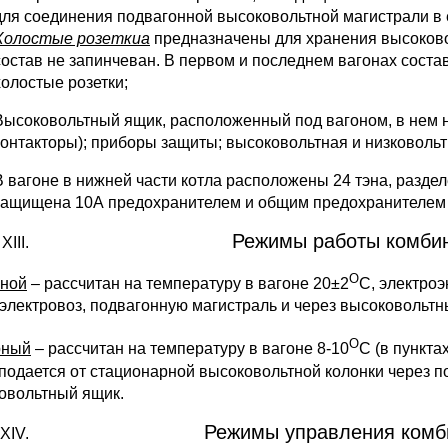
для соединения подвагонной высоковольтной магистрали в
Холостые розеткиа
предназначены для хранения высоково
состав не запинчеван. В первом и последнем вагонах сос
холостые розетки;
Высоковольтный ящик, расположенный под вагоном, в нем н
контакторы); приборы защиты; высоковольтная и низковольт
В вагоне в нижней части котла расположены 24 тэна, разде
защищена 10А предохранителем и общим предохранителем 
Режимы работы комбин
О
ной
– рассчитан на температуру в вагоне 20±2
С, электроэ
 электровоз, подвагонную магистраль и через высоковольтн
О
рный
– рассчитан на температуру в вагоне 8-10
С (в пункта
 подается от стационарной высоковольтной колонки через 
овольтный ящик.
Режимы управления комб