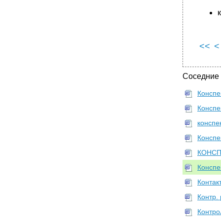
<<
<
Соседние
Конспе
Конспе
конспек
Конспе
КОНСПЕ
Конспе
Контак
Контр.
Контро