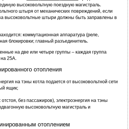
 единую высоковольтную поездную магистраль.
льтного штыря от механических повреждений, если
тава высоковольтные штыри должны быть заправлены в
аходится: коммутационная аппаратура (реле,
ная блокировки; главный разъединитель.
ленные на две или четыре группы – каждая группа
на 25А.
ированного отопления
нергия на тэны котла подается от высоковольтной сети
ый ящик;
х отстоя, без пассажиров), электроэнергия на тэны
подвагонную высоковольтную магистраль и
инированным отоплением