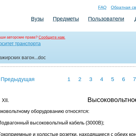
FAQ
Обратная св
Вузы
Предметы
Пользователи
аши авторские права?
Сообщите нам.
рситет транспорта
жирских вагон..
.doc
 Предыдущая
1
2
3
4
5
6
7
Высоковольтно
оковольтному оборудованию относятся:
Подвагонный высоковольтный кабель (3000В);
Токоприемные и холостые розетки, находящиеся с обеих ко