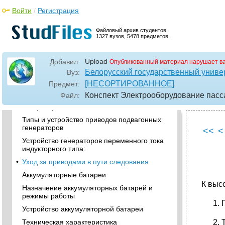
•
Техническое обслуживание
Войти
/
Регистрация
электрооборудования и понятие о
электросхемах
Файловый архив студентов.
Электрические машины. Генераторы
1327 вузов, 5478 предметов.
Т ипы генераторов постоянного тока:
Типы генераторов переменного тока:
Upload
Добавил:
Опубликованный материал нарушает в
Белорусский государственный униве
Устройство генераторов постоянного тока:
Вуз:
[НЕСОРТИРОВАННОЕ]
Предмет:
•
Приводы подвагонных генераторов
Конспект Электрооборудование пасса
Файл:
Назначение приводов подвагонных
генераторов
Типы и устройство приводов подвагонных
генераторов
<<
<
Устройство генераторов переменного тока
индукторного типа:
•
Уход за приводами в пути следования
Аккумуляторные батареи
К выс
Назначение аккумуляторных батарей и
режимы работы
Устройство аккумуляторной батареи
Техническая характеристика