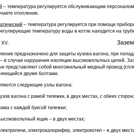
й
– температура регулируется обслуживающим персоналом 
чаете отопление.
атический
– температура регулируется при помощи приборо
регулирующие температуру воды в котле находится на труб
Зазем
ление предназначено для защиты кузова вагона, при попад
 – в случае нарушения изоляции высоковольтных цепей. З
ые представляют собой многожильный медный провод (спле
няющийся двумя болтами.
ляются следующие узлы вагона:
кузов вагона с рамой тележки, в двух местах, с обеих сторон
рама с каждой буксой тележки;
высоковольтный ящик – в двух местах;
электропечи, электрокалорифер, электрокотел – в двух мест