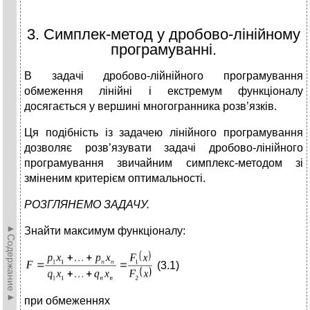
3. Симплек-метод у дробово-лінійному
програмуванні.
В задачі дробово-лійнійного програмування
обмеження лінійні і екстремум функціоналу
досягається у вершині многогранника розв’язків.
Ця подібність із задачею лінійного програмування
дозволяє розв’язувати задачі дробово-лінійного
програмування звичайним симплекс-методом зі
зміненим критерієм оптимальності.
РОЗГЛЯНЕМО ЗАДАЧУ.
►Содержание►
Знайти максимум функціоналу:
(3.1)
при обмеженнях