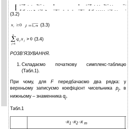
(3.2)
(3.3)
(3.4)
РОЗВ’ЯЗУВАННЯ.
Складаємо початкову симплекс-таблицю
(Табл.1).
При чому, для
F
передбачаємо два рядка: у
верхньому записуємо коефіцієнт чисельника
p
, в
j
нижньому – знаменника
q
.
j
Табл.1
-x
-x
-x
1
2
m