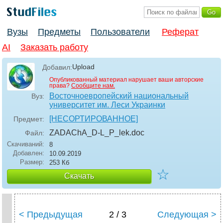
Вузы
Предметы
Пользователи
Реферат
AI
Заказать работу
Upload
Добавил:
Опубликованный материал нарушает ваши авторские
права?
Сообщите нам.
Восточноевропейский национальный
Вуз:
университет им. Леси Украинки
[НЕСОРТИРОВАННОЕ]
Предмет:
ZADAChA_D-L_P_lek
.doc
Файл:
Скачиваний:
8
Добавлен:
10.09.2019
Размер:
253 Кб
☆
Скачать
< Предыдущая
2 / 3
Следующая >