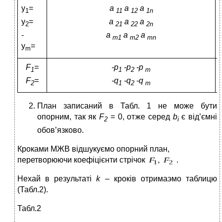
y
=
a
a
a
1
11
12
1n
y
=
a
a
a
2
21
22
2n
-
a
a
a
m1
m2
mn
y
=
m
F
=
-p
-p
-p
1
1
2
m
F
=
-q
-q
-q
2
1
2
m
План записаний в Табл. 1 не може бути
опорним, так як
F
= 0, отже серед
b
є від’ємні
2
і
обов’язково.
Кроками МЖВ відшукуємо опорний план,
перетворюючи коефіцієнти стрічок
.
Нехай в результаті
k
– кроків отримаэмо таблицю
(Табл.2).
Табл.2