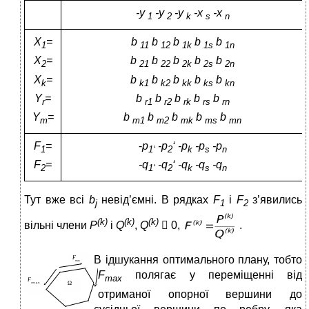
-y
-y
-y
-x
-x
1
2
k
s
n
Х
=
b
b
b
b
b
1
11
12
1k
1s
1n
Х
=
b
b
b
b
b
2
21
22
2k
2s
2n
Х
=
b
b
b
b
b
k
k1
k2
kk
ks
kn
Y
=
b
b
b
b
b
r
r1
r2
rk
rs
rn
Y
=
b
b
b
b
b
m
m1
m2
mk
ms
mn
F
=
-
p
-p
‘ -p
-p
-p
1
1‘
2
k
s
n
F
=
-q
-q
‘ -q
-q
-q
2
1‘
2
k
s
n
Тут вже всі
b
невід’ємні. В рядках
F
і
F
з’явились
j
1
2
(
k
)
(
k
)
(
k
)
вільні члени
P
і
Q
,
Q
 0,
.
В
ідшукання оптимального плану, тобто
F
полягає у переміщенні від
max
отриманої опорної вершини до