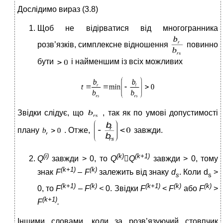
Дослідимо вираз (3.8)
Щоб не відірватися від многогранника
розв’язків, симплексне відношення
повинно
бути
і найменшим із всіх можливих
Звідки слідує, що
, так як по умові допустимості
плану
. Отже,
завжди.
(
i
)
(
k
)
(
k
+1)
Q
завжди > 0, то
Q

Q
завжди > 0, тому
(
k
+1)
(
k
)
знак
F
–
F
залежить від знаку
d
. Коли d
>
s
s
(
k
+1)
(
k
)
(
k
+1)
(
k
)
(
k
)
0, то
F
–
F
<
0. Звідки
F
<
F
або
F
>
(
k
+1)
F
.
Іншими словами, коли за розв’язуючий стовпчик