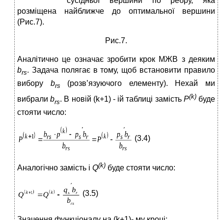
сусідньої вершини по ребру, яка
розміщена найближче до оптимальної вершини
(Рис.7).
Рис.7.
Аналітично це означає зробити крок МЖВ з деяким
b
. Задача полягає в тому, щоб встановити правило
rs
вибору
b
(розв’язуючого елементу). Нехай ми
rs
(
k
)
вибрали
b
. В новій (k+1) - ій таблиці замість
P
буде
rs
стояти число:
(3.4)
(
k
)
Аналогічно замість i
Q
буде стояти число:
(3.5)
Значення функціоналу на (k+1)- му кроці: