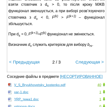
взяти стовпчик з d
> 0, то після кроку МЖВ
s
функціонал зменшується, а при виборі розв’язуючого
(
k
)
(
k
+1)
стовпчика з
d
< 0,
F
>
F
– функціонал
s
збільшується.
(
k
+1)
(
k
)
При d
= 0,
F
=
F
функціонал не змінюється.
s
Визначник
d
служить критерієм для вибору
b
.
s
rs
< Предыдущая
2 / 3
Следующая >
Соседние файлы в предмете
[НЕСОРТИРОВАННОЕ]
V_S_Bryukhovetsky_kostenko.pdf
40
xar-1.doc
1
YRP_тема1.doc
1
ystoryya.docx
0