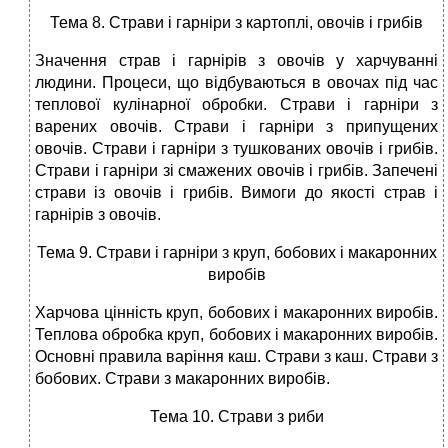
Тема 8. Страви і гарніри з картоплі, овочів і грибів
Значення страв і гарнірів з овочів у харчуванні
людини. Процеси, що відбуваються в овочах під час
теплової кулінарної обробки. Страви і гарніри з
варених овочів. Страви і гарніри з припущених
овочів. Страви і гарніри з тушкованих овочів і грибів.
Страви і гарніри зі смажених овочів і грибів. Запечені
страви із овочів і грибів. Вимоги до якості страв і
гарнірів з овочів.
Тема 9. Страви і гарніри з круп, бобових і макаронних
виробів
Харчова цінність круп, бобових і макаронних виробів.
Теплова обробка круп, бобових і макаронних виробів.
Основні правила варіння каш. Страви з каш. Страви з
бобових. Страви з макаронних виробів.
Тема 10. Страви з риби