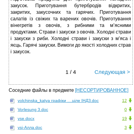
закусок. Приготування бутербродів відкритих,
закритих, закусочних та гарячих. Приготування
салатів із свіжих та варених овочів. Приготування
вінегретів з овочів, з рибними та м’ясними
продуктами. Страви і закуски з овочів. Холодні страви
і закуски з риби. Холодні страви і закуски з м’яса і
яєць. Гарячі закуски. Вимоги до якості холодних страв
і закусок.
1 / 4
Следующая >
Соседние файлы в предмете
[НЕСОРТИРОВАННОЕ]
volchinska_katya графіки ....ціле ІНДЗ.doc
12
Vorlesung 3.doc
0
vse.docx
19
vsi-Алла.doc
3