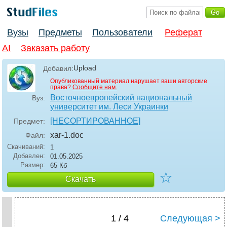
Вузы
Предметы
Пользователи
Реферат
AI
Заказать работу
Upload
Добавил:
Опубликованный материал нарушает ваши авторские
права?
Сообщите нам.
Восточноевропейский национальный
Вуз:
университет им. Леси Украинки
[НЕСОРТИРОВАННОЕ]
Предмет:
xar-1
.doc
Файл:
Скачиваний:
1
Добавлен:
01.05.2025
Размер:
65 Кб
☆
Скачать
1 / 4
Следующая >