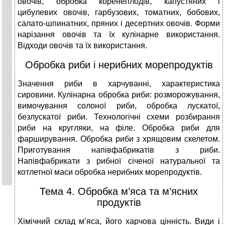
овочів, обробка коренеплодів, капустяних і
цибулевих овочів, гарбузових, томатних, бобових,
салато-шпинатних, пряних і десертних овочів. Форми
нарізання овочів та їх кулінарне використання.
Відходи овочів та їх використання.
Обробка риби і нерибних морепродуктів
Значення риби в харчуванні, характеристика
сировини. Кулінарна обробка риби: розморожування,
вимочування солоної риби, обробка лускатої,
безлускатої риби. Технологічні схеми розбирання
риби на кругляки, на філе. Обробка риби для
фарширування. Обробка риби з хрящовим скелетом.
Приготування напівфабрикатів з риби.
Напівфабрикати з рибної січеної натуральної та
котлетної маси обробка нерибних морепродуктів.
Тема 4. Обробка м’яса та м’ясних
продуктів
Хімічний склад м’яса, його харчова цінність. Види і