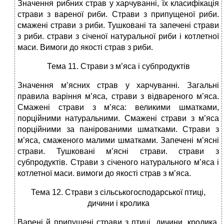
Значення рибних страв у харчуванні, їх класифікація
страви з вареної риби. Страви з припущеної риби.
смажені страви з риби. Тушковані та запечені страви
з риби. страви з січеної натуральної риби і котлетної
маси. Вимоги до якості страв з риби.
Тема 11. Страви з м’яса і субпродуктів
Значення м’ясних страв у харчуванні. Загальні
правила варіння м’яса, страви з відвареного м’яса.
Смажені страви з м’яса: великими шматками,
порційними натуральними. Смажені страви з м’яса
порційними за панірованими шматками. Страви з
м’яса, смаженого малими шматками. Запечені м’ясні
страви. Тушковані м’ясні страви. страви з
субпродуктів. Страви з січеного натурального м’яса і
котлетної маси. вимоги до якості страв з м’яса.
Тема 12. Страви з сільськогосподарської птиці,
дичини і кролика
Варені й припущені страви з птиці, дичини, кролика.