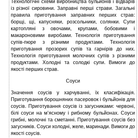
Технологічні схеми виробництва бульйонів і відварів
із різної сировини. Заправні перші страви. Загальні
правила приготування заправних перших страв:
борщі, щі, капусняки, розсольники, солянки. Супи
картопляні з овочами, крупами, бобовими і
макароновими виробами. Технологія приготування
супів-пюре з різними продуктами. Технологія
приготування прозорих супів та гарнірів до них.
Технологія приготування молочних супів з різними
продуктами. Холодні та солодкі супи. Вимоги до
якості перших страв.
Соуси
Значення соусів у харчуванні, їх класифікація.
Приготування борошняних пасеровок і бульйонів для
соусів. Приготування соусів із загусниками: червоні,
білі соуси на м’ясному і рибному бульйонах. Соуси
грибні, молочні та сметанні. Приготування соусів без
загусників. Соуси холодні, желе, маринади. Вимоги до
якості соусів.