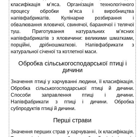
класифікація м’яса. Організація технологічного
процесу обробки м’яса і виробництва
напівфабрикатів. Кулінарне розбирання і
обвалювання яловичої, свинячої, баранячої і телячої
туш. Приготування натуральних м’ясних
напівфабрикатів з яловичини: великими шматками,
порційні, дрібношматкові. Напівфабрикати з
натуральної січеної та котлетної маси.
Обробка сільськогосподарської птиці і
дичини
Значення птиці у харчуванні людини, її класифікація.
Обробка сільськогосподарської птиці й дичини.
Способи заправлення птиці і дичини.
Напівфабрикати з птиці і дичини. Обробка
субпродуктів птиці й дичини.
Перші страви
Значення перших страв у харчуванні, їх класифікація.