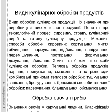
Види кулінарної обробки продуктів
Види обробки кулінарної продукції і їх значення при
виробництві високоякісної продукції. Поняття про
технологічний процес, сировину, страву, кулінарний
виріб та готову кулінарну продукцію. Механічні
способи обробки сировини: сортування, миття,
обчищання, нарізування, відбивання, панірування,
перемішування, протирання, формування,
дозування, збивання. Хімічні та біохімічні способи
кулінарної обробки. Теплова обробка продуктів:
варіння, припускання, смаження та їх різновиди,
комбіновані прийоми теплової обробки: тушкування,
►Содержание►
запікання, брезурування. Допоміжні способи теплової
обробки: пасерування, бланшування, обсмалювання.
Обробка овочів і грибів
Значення овочів у харчуванні людини. Класифікація