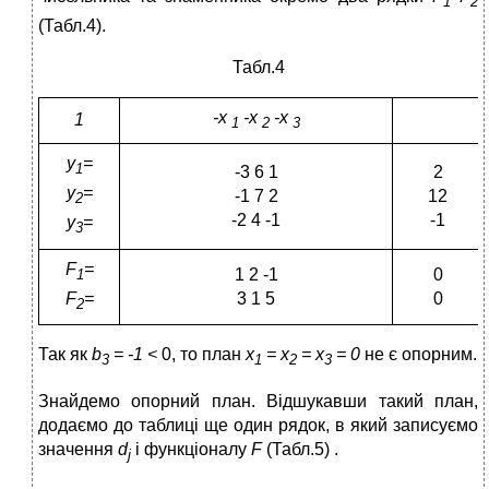
1
2
(Табл.4).
Табл.4
-x
-х
-x
1
1
2
3
y
=
1
-3 6 1
2
y
=
-1 7 2
12
2
-2 4 -1
-1
y
=
3
F
=
1 2 -1
0
1
3 1 5
0
F
=
2
Так як
b
= -1 <
0, то план
х
= х
= х
= 0
не є опорним.
3
1
2
3
Знайдемо опорний план. Відшукавши такий план,
додаємо до таблиці ще один рядок, в який записуємо
значення
d
і функціоналу
F
(Табл.5)
.
j