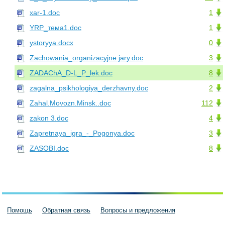
xar-1.doc
1
YRP_тема1.doc
1
ystoryya.docx
0
Zachowania_organizacyjne jary.doc
3
ZADAChA_D-L_P_lek.doc
8
zagalna_psikhologiya_derzhavny.doc
2
Zahal.Movozn.Minsk..doc
112
zakon 3.doc
4
Zapretnaya_igra_-_Pogonya.doc
3
ZASOBI.doc
8
Помощь
Обратная связь
Вопросы и предложения