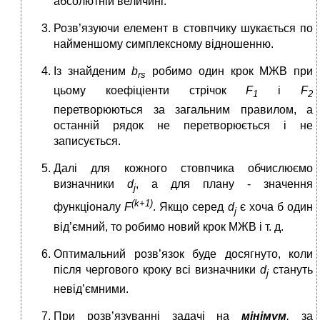
абсолютній величині.
Розв’язуючи елемент в стовпчику шукається по
найменшому симплексному відношенню.
Із знайденим
b
робимо один крок МЖВ при
rs
цьому коефіціенти стрічок
F
і
F
1
2
перетворюються за загальним правилом, а
останній рядок не перетворюється і не
записується.
Далі для кожного стовпчика обчислюємо
визначники
d
, а для плану - значення
j
(k+1)
функціоналу
F
. Якщо серед
d
є хоча б один
j
від’ємний, то робимо новий крок МЖВ і т. д.
Оптимальний розв’язок буде досягнуто, коли
після чергового кроку всі визначники
d
стануть
j
невід’ємними.
При розв’язуванні задачі на
мінімум
,
за