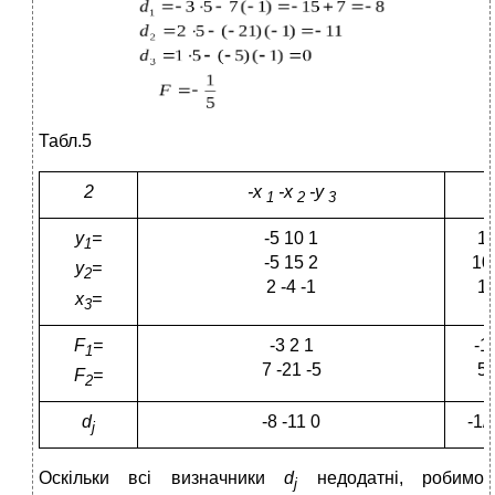
Табл.5
2
-x
-х
-y
1
2
3
y
=
-5 10 1
1
1
-5 15 2
10
y
=
2
2 -4 -1
1
x
=
3
F
=
-3 2 1
-1
1
7 -21 -5
5
F
=
2
d
-8 -11 0
-1/
j
Оскільки всі визначники
d
недодатні, робимо
j