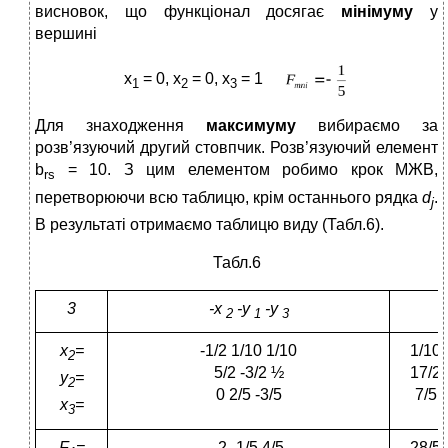
висновок, що функціонал досягає
мінімуму
у
вершині
x
= 0, x
= 0, x
= 1
1
2
3
Для знаходження
максимуму
вибираємо за
розв’язуючий другий стовпчик. Розв’язуючий елемент
b
= 10. З цим елементом робимо крок МЖВ,
rs
перетворюючи всю таблицю, крім останнього рядка
d
.
j
В результаті отримаємо таблицю виду (Табл.6).
Табл.6
3
-x
-y
-y
2
1
3
x
=
-1/2 1/10 1/10
1/10
2
5/2 -3/2 ½
17/2
y
=
2
0 2/5 -3/5
7/5
x
=
3
F
=
-2 -1/5 4/5
28/5