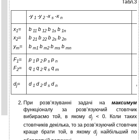
Табл.3
-y
-y
-x
-x
1
2
s
n
х
=
b
b
b
b
1
11
12
1s
1n
х
=
b
b
b
b
2
21
22
2s
2n
y
=
b
b
b
b
m
m1
m2
ms
mn
F
=
p
p
p
p
1
1
2
s
n
F
=
q
q
q
q
2
1
2
s
rn
d
=
d
d
d
d
j
1
2
s
n
При розв’язуванні задачі на
максимум
функціоналу за розв’язуючий стовпчик
вибираємо той, в якому
d
< 0. Коли таких
j
стовпчиків декілька, то за розв’язуючий стовпчик
краще брати той, в якому
d
найбільший по
j