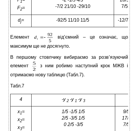
1
-7/2 21/10 -29/10
7/5
F
=
2
d
=
-92/5 11/10 11/5
-12/71
j
Елемент
від’ємний – це означає, що
максимум ще не досягнуто.
В першому стовпчику вибираємо за розв’язуючий
елемент
з ним робимо наступний крок МЖВ і
отримаємо нову таблицю (Табл.7).
Табл.7
4
-y
-y
-y
2
1
3
x
=
1/5 -1/5 1/5
9/5
1
2/5 -3/5 1/5
17/5
x
=
2
0
2/5
-3/5
7/5
x
=
3