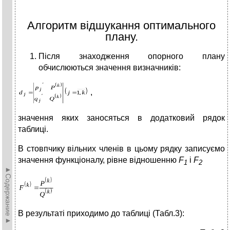
Алгоритм відшукання оптимального
плану.
Після знаходження опорного плану
обчислюються значення визначників:
,
значення яких заносяться в додатковий рядок
таблиці.
В стовпчику вільних членів в цьому рядку записуємо
значення функціоналу, рівне відношенню
F
i
F
1
2
►Содержание►
В результаті приходимо до таблиці (Табл.3):