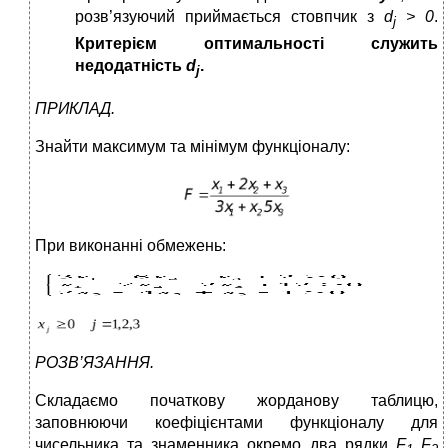
розв’язуючий приймається стовпчик з
d
> 0
.
j
Критерієм оптимальності служить
недодатність
d
.
j
ПРИКЛАД.
Знайти максимум та мінімум функціоналу:
При виконанні обмежень:
РОЗВ’ЯЗАННЯ.
Складаємо початкову жорданову таблицю,
заповнюючи коефіцієнтами функціоналу для
чисельника та знаменника окремо два рядки
F
F