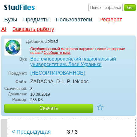
Вузы
Предметы
Пользователи
Реферат
AI
Заказать работу
Upload
Добавил:
Опубликованный материал нарушает ваши авторские
права?
Сообщите нам.
Восточноевропейский национальный
Вуз:
университет им. Леси Украинки
[НЕСОРТИРОВАННОЕ]
Предмет:
ZADAChA_D-L_P_lek
.doc
Файл:
Скачиваний:
8
Добавлен:
10.09.2019
Размер:
253 Кб
☆
Скачать
< Предыдущая
3 / 3