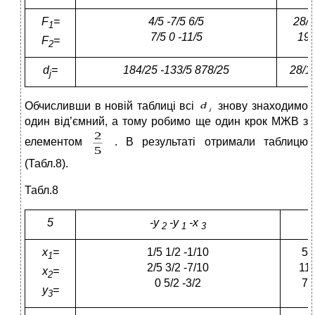
F
=
4/5 -7/5 6/5
28/5
1
7/5 0 -11/5
19
F
=
2
d
=
184/25 -133/5 878/25
28/1
j
Обчисливши в новій таблиці всі
знову знаходимо
один від’ємний, а тому робимо ще один крок МЖВ з
елементом
. В результаті отримали таблицю
(Табл.8).
Табл.8
5
-y
-y
-x
2
1
3
x
=
1/5 1/2 -1/10
5/
1
2/5 3/2 -7/10
11/
x
=
2
0 5/2 -3/2
7/
y
=
3