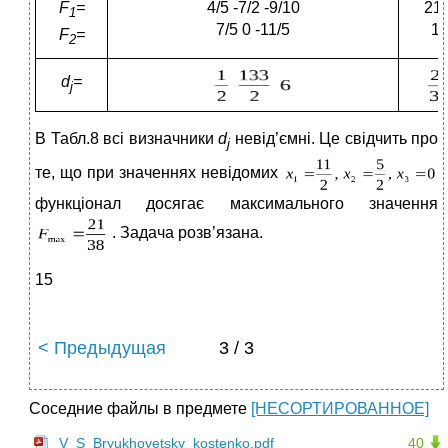
F
=
4/5 -7/2 -9/10
21/
1
7/5 0 -11/5
1
F
=
2
d
=
j
В Табл.8 всі визначники
d
невід’ємні. Це свідчить про
j
те, що при значеннях невідомих
функціонал досягає максимального значення
. Задача розв’язана.
15
< Предыдущая
3 / 3
Соседние файлы в предмете
[НЕСОРТИРОВАННОЕ]
V_S_Bryukhovetsky_kostenko.pdf
40