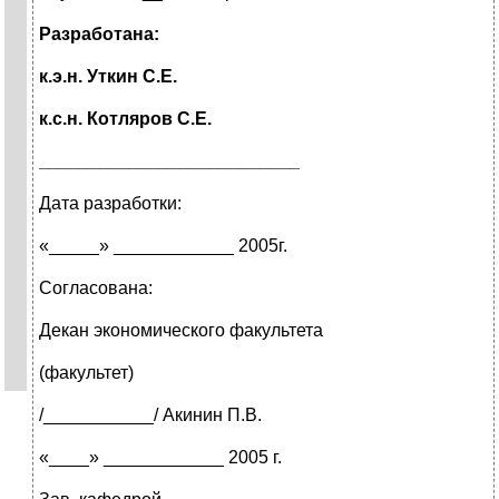
Разработана:
к.э.н. Уткин С.Е.
к.с.н. Котляров С.Е.
__________________________
Дата разработки:
«_____» ____________ 2005г.
Согласована:
Декан экономического факультета
(факультет)
/___________/ Акинин П.В.
«____» ____________ 2005 г.