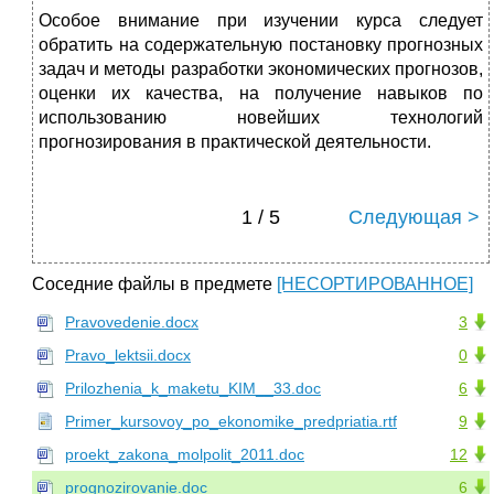
Особое внимание при изучении курса следует
обратить на содержательную постановку прогнозных
задач и методы разработки экономических прогнозов,
оценки их качества, на получение навыков по
использованию новейших технологий
прогнозирования в практической деятельности.
1 / 5
Следующая >
Соседние файлы в предмете
[НЕСОРТИРОВАННОЕ]
Pravovedenie.docx
3
Pravo_lektsii.docx
0
Prilozhenia_k_maketu_KIM__33.doc
6
Primer_kursovoy_po_ekonomike_predpriatia.rtf
9
proekt_zakona_molpolit_2011.doc
12
prognozirovanie.doc
6